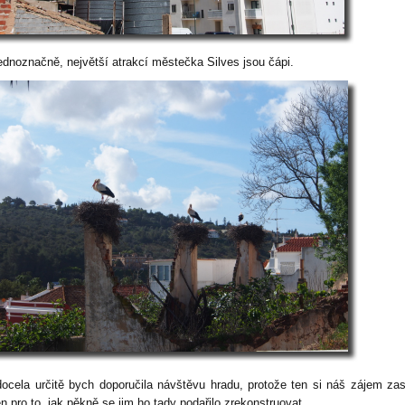
jednoznačně, největší atrakcí městečka Silves jsou čápi.
docela určitě bych doporučila návštěvu hradu, protože ten si náš zájem zas
n pro to, jak pěkně se jim ho tady podařilo zrekonstruovat.