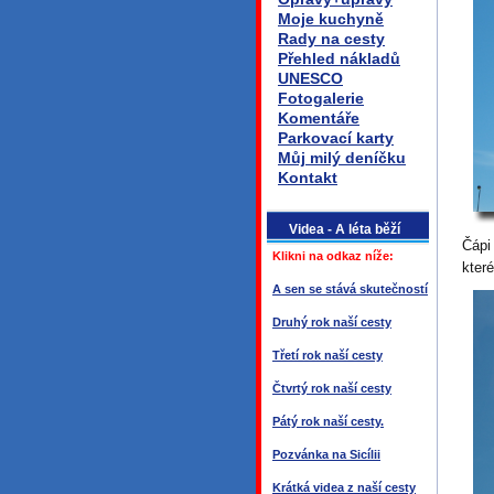
Moje kuchyně
Rady na cesty
Přehled nákladů
UNESCO
Fotogalerie
Komentáře
Parkovací karty
Můj milý deníčku
Kontakt
Videa - A léta běží
Čápi
Klikni na odkaz níže:
kter
A sen se stává skutečností
Druhý rok naší cesty
Třetí rok naší cesty
Čtvrtý rok naší cesty
Pátý rok naší cesty.
Pozvánka na Sicílii
Krátká videa z naší cesty