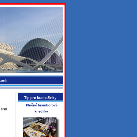
avé
Tip pro kuchařinky
Plněné bramborové
zemí.
knedlíky