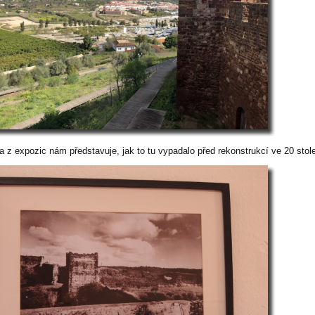
a z expozic nám představuje, jak to tu vypadalo před rekonstrukcí ve 20 stole