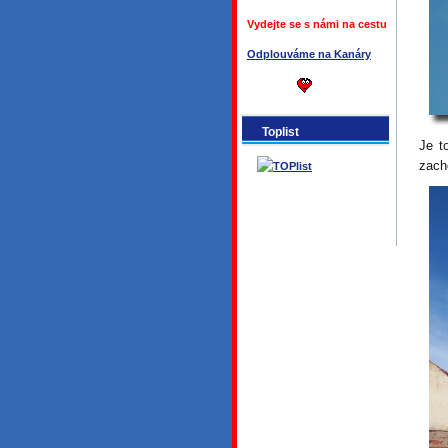
Vydejte se s námi na cestu
Odplouváme na Kanáry
Toplist
Je t
zach