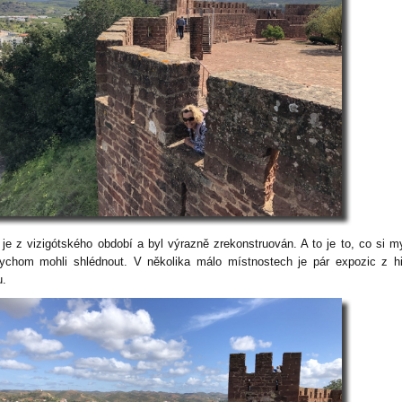
 je z vizigótského období a byl výrazně zrekonstruován. A to je to, co si m
ychom mohli shlédnout. V několika málo místnostech je pár expozic z hi
u.