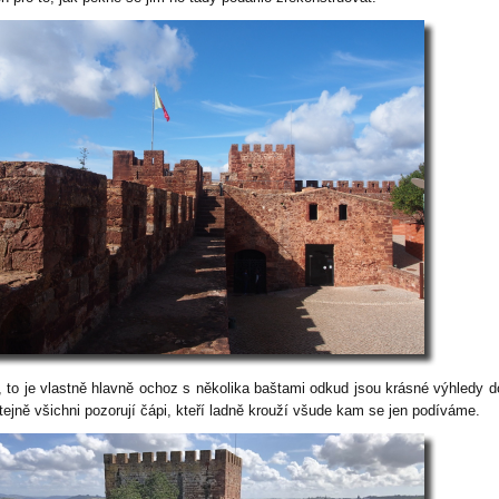
, to je vlastně hlavně ochoz s několika baštami odkud jsou krásné výhledy do
stejně všichni pozorují čápi, kteří ladně krouží všude kam se jen podíváme.