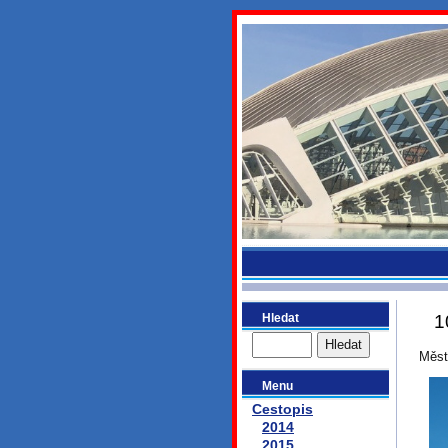
bydlikeme
Hledat
1
Měst
Menu
Cestopis
2014
2015