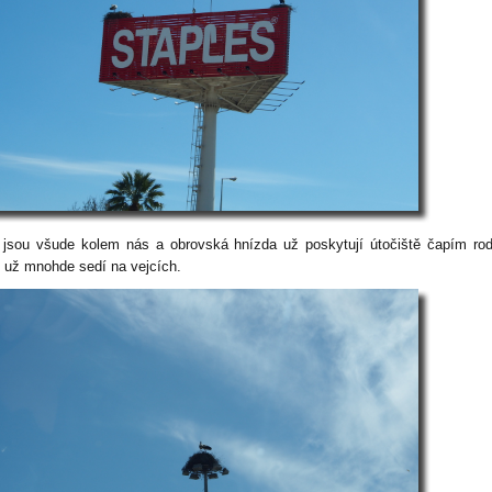
 jsou všude kolem nás a obrovská hnízda už poskytují útočiště čapím ro
é už mnohde sedí na vejcích.