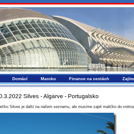
vropou.com
Domácí
Maroko
Finance na cestách
Zajím
0.3.2022 Silves - Algarve - Portugalsko
ečko Silves je další na našem seznamu, ale musíme zajet maličko do vnitro