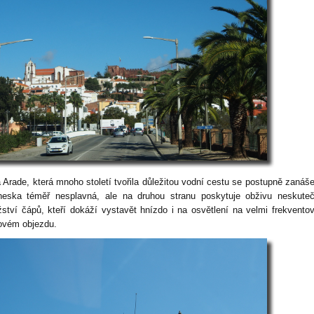
 Arade, která mnoho století tvořila důležitou vodní cestu se postupně zanáše
neska téměř nesplavná, ale na druhou stranu poskytuje obživu neskute
ství čápů, kteří dokáží vystavět hnízdo i na osvětlení na velmi frekvent
ovém objezdu.