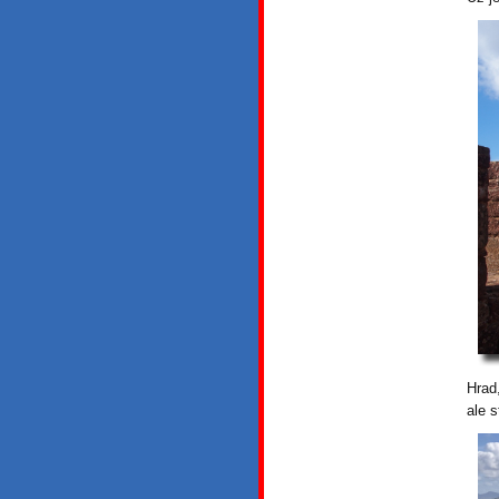
Hrad
ale 