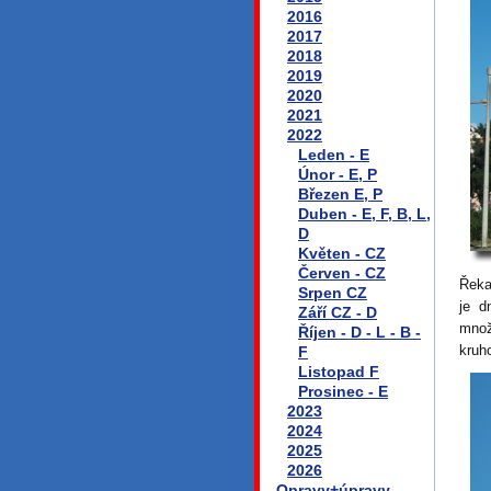
2016
2017
2018
2019
2020
2021
2022
Leden - E
Únor - E, P
Březen E, P
Duben - E, F, B, L,
D
Květen - CZ
Červen - CZ
Řeka
Srpen CZ
je d
Září CZ - D
množ
Říjen - D - L - B -
kruh
F
Listopad F
Prosinec - E
2023
2024
2025
2026
Opravy+úpravy