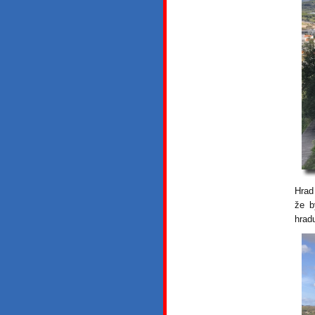
Hrad
že b
hrad