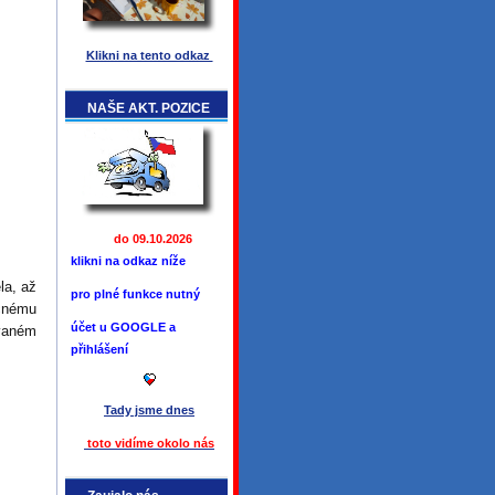
Klikni na tento odkaz
NAŠE AKT. POZICE
do 09.10.2026
klikni na odkaz níže
la, až
pro plné funkce
nutný
čnému
účet u GOOGLE a
ovaném
přihlášení
Tady jsme
dnes
toto vidíme okolo ná
s