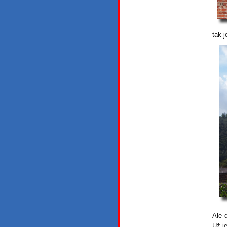
tak 
Ale 
Už je