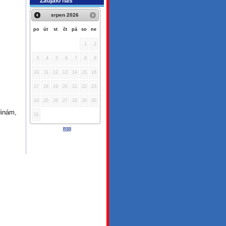
Zaujalo nás
srpen
2026
po
út
st
čt
pá
so
ne
1
2
3
4
5
6
7
8
9
10
11
12
13
14
15
16
17
18
19
20
21
22
23
24
25
26
27
28
29
30
dinám,
31
RSS