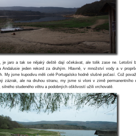
ě, je jaro a tak se nějaký deště dají očekávat, ale tolik zase ne. Letošní 
la Andalusie jeden rekord za druhým. Hlavně, v množství vody a v propr
h. My jsme kupodivu měli celé Portugalsko hodně slušné počasí. Což považ
ný zázrak, ale na druhou stranu, my jsme si vloni v zimě permanentního 
, silného studeného větru a podobných ošklivostí užili vrchovatě.