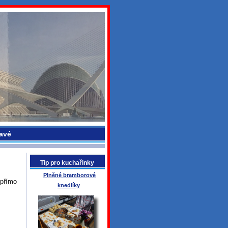
avé
Tip pro kuchařinky
Plněné bramborové
 přímo
knedlíky