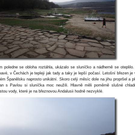
m poledne se obloha roztáhla, ukázalo se sluníčko a nádherně se oteplilo.
mavé, v Čechách je tepleji jak tady a taky je lepší počasí. Letošní březen je
lém Španělsku naprosto unikátní. Skoro celý měsíc dole na jihu propršel a př
n s Pavlou si sluníčka moc neužili. Hlavně měli poměrně slušné chlad
stou vody, které je na březnovou Andalusii hodně nezvyklé.