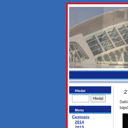
bydlikeme
Hledat
2
Dalš
báje
Menu
Cestopis
2014
2015