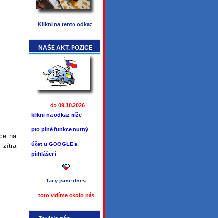
Klikni na tento odkaz
NAŠE AKT. POZICE
do 09.10.2026
klikni na odkaz níže
pro plné funkce
nutný
ace na
účet u GOOGLE a
 zítra
přihlášení
Tady jsme
dnes
toto vidíme okolo ná
s