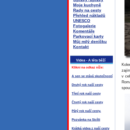
Moje kuchyně
Rady na cesty
Přehled nákladů
UNESCO
Fotogalerie
Komentáře
Parkovací karty
Můj milý deníčku
Kontakt
Videa - A léta běží
Kole
Klikni na odkaz níže:
zají
v ce
A sen se stává skutečností
Roma
Druhý rok naší cesty
spou
Třetí rok naší cesty
Čtvrtý rok naší cesty
Pátý rok naší cesty.
Pozvánka na Sicílii
Krátká videa z naší cesty