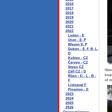
2016
2017
2018
2019
2020
2021
2022
Leden - E
Únor - E, P
Březen E, P
Duben - E, F, B, L,
D
Květen - CZ
Červen - CZ
Srpen CZ
Hlav
Září CZ - D
koup
Říjen - D - L - B -
už o
F
Listopad F
Prosinec - E
2023
2024
2025
2026
Opravy+úpravy