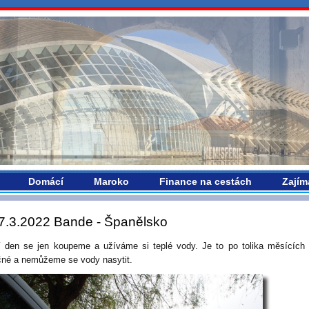
vropou.com
Domácí
Maroko
Finance na cestách
Zajím
7.3.2022 Bande - Španělsko
í den se jen koupeme a užíváme si teplé vody. Je to po tolika měsících
čné a nemůžeme se vody nasytit.