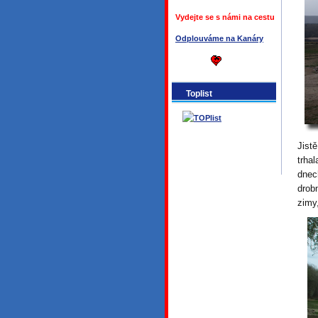
Vydejte se s námi na cestu
Odplouváme na Kanáry
Toplist
Jist
trha
dnec
drob
zimy