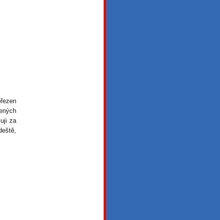
březen
šených
uji za
deště,