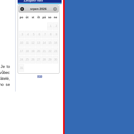
Zaujalo nás
srpen
2026
po
út
st
čt
pá
so
ne
1
2
3
4
5
6
7
8
9
10
11
12
13
14
15
16
17
18
19
20
21
22
23
24
25
26
27
28
29
30
 Je to
31
 vůbec
RSS
átelé,
no se