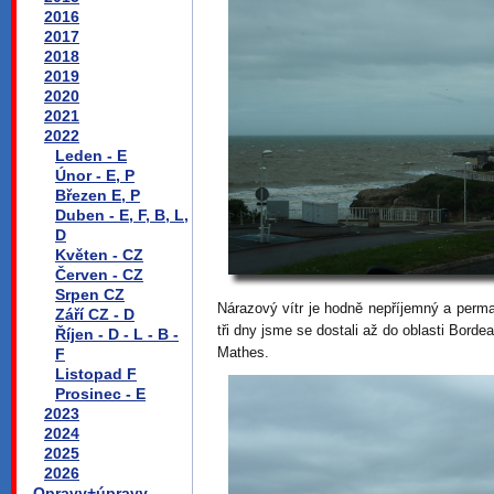
2016
2017
2018
2019
2020
2021
2022
Leden - E
Únor - E, P
Březen E, P
Duben - E, F, B, L,
D
Květen - CZ
Červen - CZ
Srpen CZ
Nárazový vítr je hodně nepříjemný a perma
Září CZ - D
tři dny jsme se dostali až do oblasti Bord
Říjen - D - L - B -
Mathes.
F
Listopad F
Prosinec - E
2023
2024
2025
2026
Opravy+úpravy