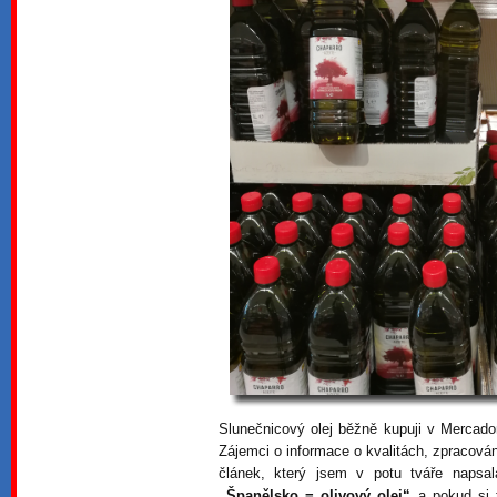
Slunečnicový olej běžně kupuji v Mercado
Zájemci o informace o kvalitách, zpracová
článek, který jsem v potu tváře napsal
„Španělsko = olivový olej“
a pokud si t