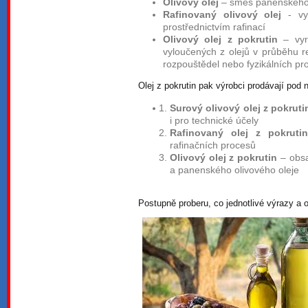
Olivový olej
– směs panenského 
Rafinovaný olivový olej
- vyr
prostřednictvím rafinací
Olivový olej z pokrutin
– vyrá
vyloučených z olejů v průběhu r
rozpouštědel nebo fyzikálních pr
Olej z pokrutin pak výrobci prodávají pod 
Surový olivový olej z pokruti
i pro technické účely
Rafinovaný olej z pokruti
rafinačních procesů
Olivový olej z pokrutin
– obsa
a panenského olivového oleje
Postupně proberu, co jednotlivé výrazy a 