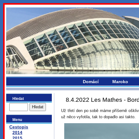
bydlikemevropou.com
Domácí
Maroko
Hledat
8.4.2022 Les Mathes - Bord
Už třetí den po sobě máme příšerně oškliv
už něco vyfotila, tak to dopadlo asi takto.
Menu
Cestopis
2014
2015