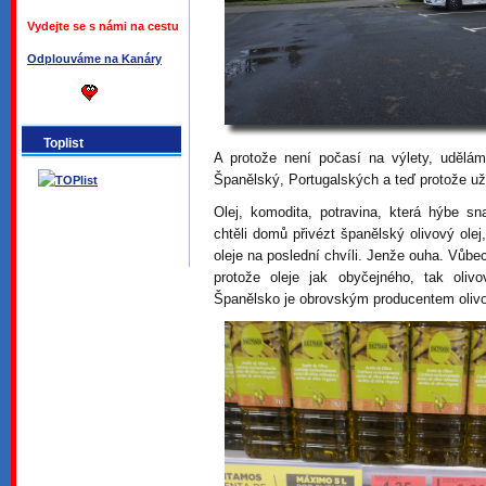
Vydejte se s námi na cestu
Odplouváme na Kanáry
Toplist
A protože není počasí na výlety, udělám
Španělský, Portugalských a teď protože už 
Olej, komodita, potravina, která hýbe 
chtěli domů přivézt španělský olivový ole
oleje na poslední chvíli. Jenže ouha. Vůbe
protože oleje jak obyčejného, tak oli
Španělsko je obrovským producentem olivo