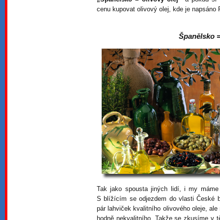
cenu kupovat olivový olej, kde je napsáno
Španělsko =
Tak jako spousta jiných lidí, i my máme 
S blížícím se odjezdem do vlasti České b
pár lahviček kvalitního olivového oleje, al
hodně nekvalitního. Takže se zkusíme v tě