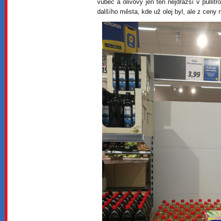
vůbec a olivový jen ten nejdražší v půlli
dalšího města, kde už olej byl, ale z cen