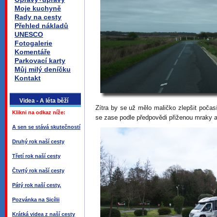
Moje kuchyně
Rady na cesty
Přehled nákladů
UNESCO
Fotogalerie
Komentáře
Parkovací karty
Můj milý deníčku
Kontakt
Videa - A léta běží
Zítra by se už mělo maličko zlepšit poča
Klikni na odkaz níže:
se zase podle předpovědi přiženou mraky a
A sen se stává skutečností
Druhý rok naší cesty
Třetí rok naší cesty
Čtvrtý rok naší cesty
Pátý rok naší cesty.
Pozvánka na Sicílii
Krátká videa z naší cesty