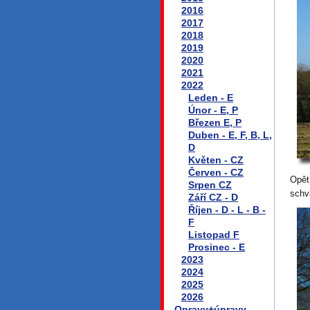
2016
2017
2018
2019
2020
2021
2022
Leden - E
Únor - E, P
Březen E, P
Duben - E, F, B, L,
D
Květen - CZ
Červen - CZ
Opět
Srpen CZ
schv
Září CZ - D
Říjen - D - L - B -
F
Listopad F
Prosinec - E
2023
2024
2025
2026
Opravy+úpravy