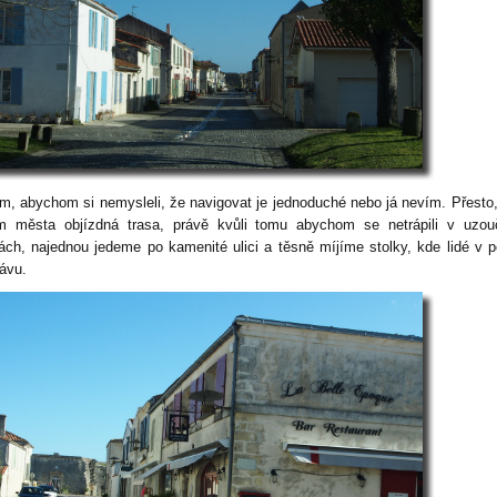
m, abychom si nemysleli, že navigovat je jednoduché nebo já nevím. Přesto,
m města objízdná trasa, právě kvůli tomu abychom se netrápili v uzou
kách, najednou jedeme po kamenité ulici a těsně míjíme stolky, kde lidé v p
kávu.