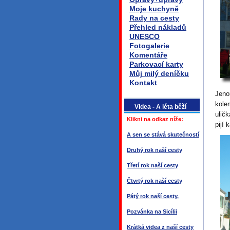
Moje kuchyně
Rady na cesty
Přehled nákladů
UNESCO
Fotogalerie
Komentáře
Parkovací karty
Můj milý deníčku
Kontakt
Jeno
kole
Videa - A léta běží
ulič
Klikni na odkaz níže:
pijí 
A sen se stává skutečností
Druhý rok naší cesty
Třetí rok naší cesty
Čtvrtý rok naší cesty
Pátý rok naší cesty.
Pozvánka na Sicílii
Krátká videa z naší cesty