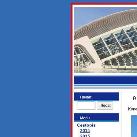
bydlikeme
Hledat
9
Kone
Menu
Cestopis
2014
2015