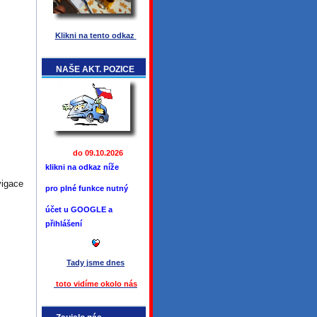
Klikni na tento odkaz
NAŠE AKT. POZICE
do 09.10.2026
klikni na odkaz níže
vigace
pro plné funkce
nutný
účet u GOOGLE a
přihlášení
Tady jsme
dnes
toto vidíme okolo ná
s