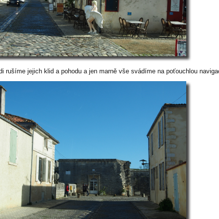
di rušíme jejich klid a pohodu a jen marně vše svádíme na poťouchlou naviga