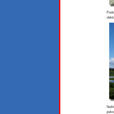
Podo
obkl
Našt
pokr