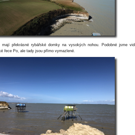
u mají překrásné rybářské domky na vysokých nohou. Podobné jsme vidě
ské řece Po, ale tady jsou přímo vymazlené.