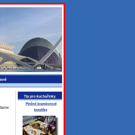
avé
Tip pro kuchařinky
Plněné bramborové
adame.
knedlíky