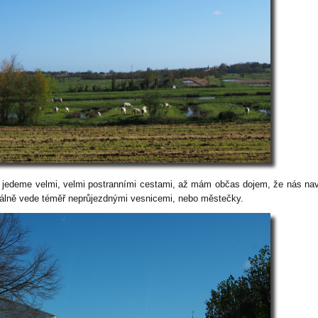
 jedeme velmi, velmi postranními cestami, až mám občas dojem, že nás na
álně vede téměř neprůjezdnými vesnicemi, nebo městečky.