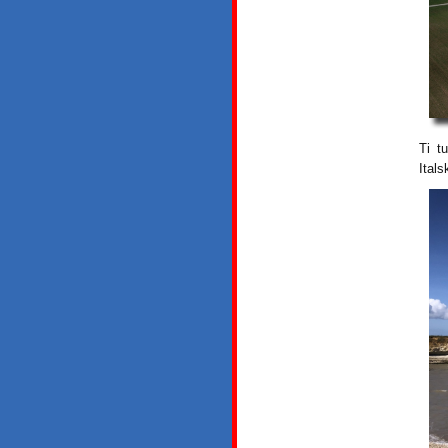
Ti t
Ital