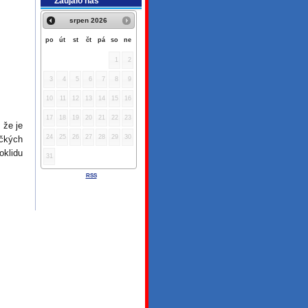
Zaujalo nás
srpen
2026
po
út
st
čt
pá
so
ne
1
2
3
4
5
6
7
8
9
10
11
12
13
14
15
16
17
18
19
20
21
22
23
 že je
24
25
26
27
28
29
30
čkých
oklidu
31
RSS