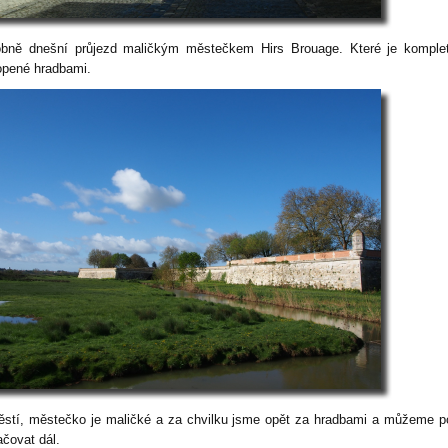
bně dnešní průjezd maličkým městečkem Hirs Brouage. Které je komplet
opené hradbami.
ěstí, městečko je maličké a za chvilku jsme opět za hradbami a můžeme 
ačovat dál.