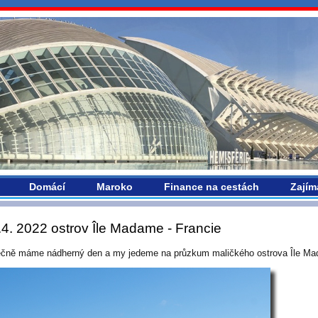
vropou.com
Domácí
Maroko
Finance na cestách
Zajím
.4. 2022 ostrov Île Madame - Francie
čně máme nádherný den a my jedeme na průzkum maličkého ostrova Île M