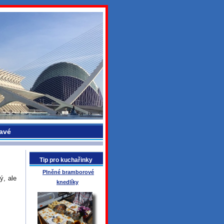
avé
Tip pro kuchařinky
Plněné bramborové
ý, ale
knedlíky