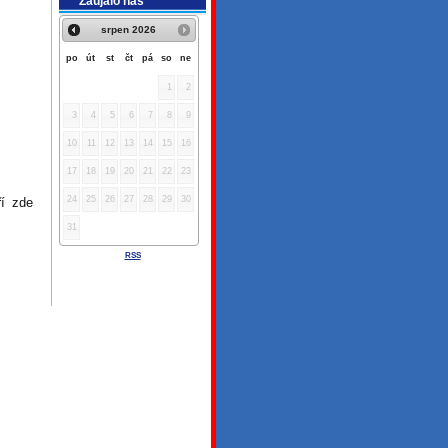
Zaujalo nás
srpen
2026
po
út
st
čt
pá
so
ne
1
2
3
4
5
6
7
8
9
10
11
12
13
14
15
16
17
18
19
20
21
22
23
24
25
26
27
28
29
30
ří zde
31
RSS