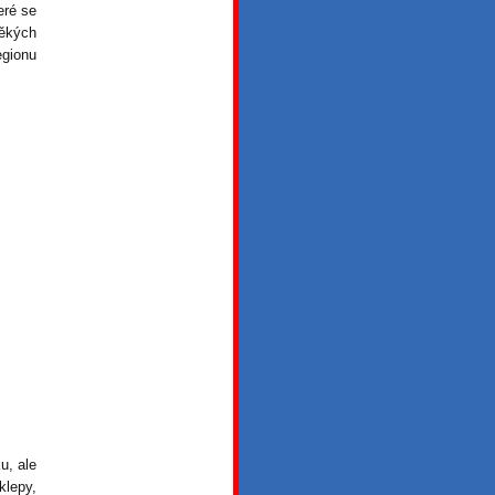
eré se
věkých
gionu
u, ale
klepy,