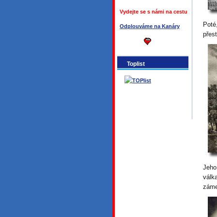
Vydejte se s námi na cestu
Poté
Odplouváme na Kanáry
přes
Toplist
Jeho
válk
záme