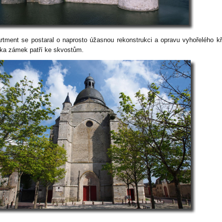
rtment se postaral o naprosto úžasnou rekonstrukci a opravu vyhořelého kř
ka zámek patří ke skvostům.