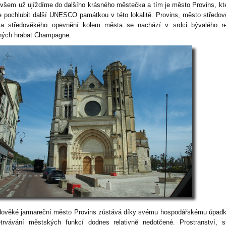
všem už ujíždíme do dalšího krásného městečka a tím je město Provins, kt
 pochlubit další UNESCO památkou v této lokalitě. Provins, město středo
 a středověkého opevnění kolem města se nachází v srdci bývalého re
ých hrabat Champagne.
dověké jarmareční město Provins zůstává díky svému hospodářskému úpadk
etrvávání městských funkcí dodnes relativně nedotčené. Prostranství, s