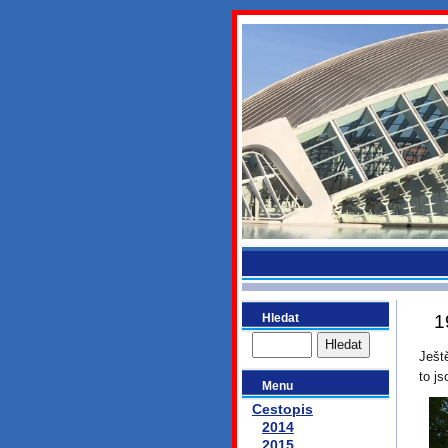
bydlikeme
Hledat
1
Ješt
to j
Menu
Cestopis
2014
2015