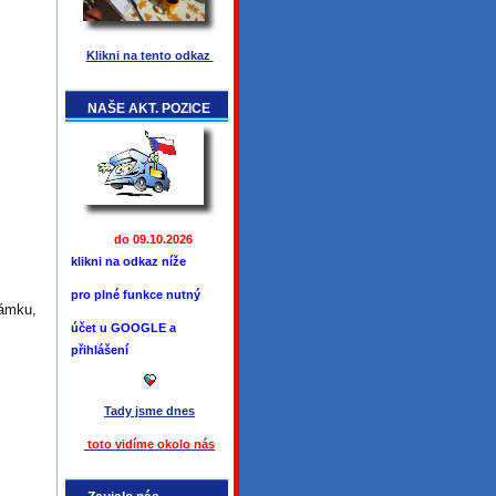
Klikni na tento odkaz
NAŠE AKT. POZICE
do 09.10.2026
klikni na odkaz níže
pro plné funkce
nutný
zámku,
účet u GOOGLE a
přihlášení
Tady jsme
dnes
toto vidíme okolo ná
s