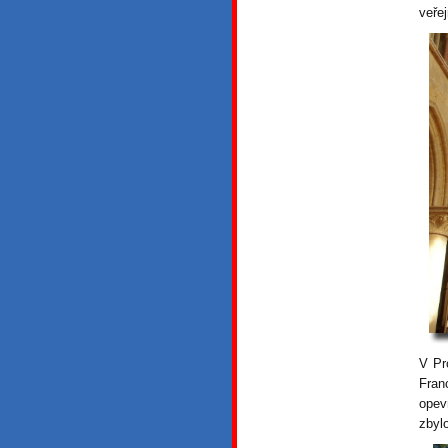
veře
V Pr
Fran
opev
zbyl