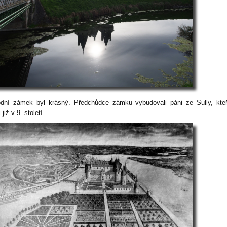
dní zámek byl krásný. Předchůdce zámku vybudovali páni ze Sully, kte
i již v 9. století.