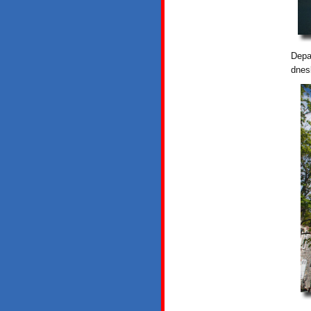
Depa
dnes