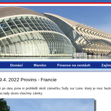
vropou.com
Domácí
Maroko
Finance na cestách
Zajím
9.4. 2022 Provins - Francie
ě po ránu jsme si prohlédli okolí zámečku Sully sur Loire, který je moc hezk
sou tady skoro všechny zámky.