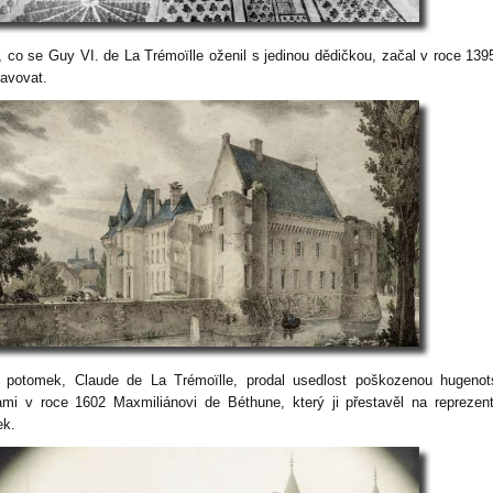
, co se Guy VI. de La Trémoïlle oženil s jedinou dědičkou, začal v roce 139
tavovat.
 potomek, Claude de La Trémoïlle, prodal usedlost poškozenou hugenot
ami v roce 1602 Maxmiliánovi de Béthune, který ji přestavěl na reprezent
k.