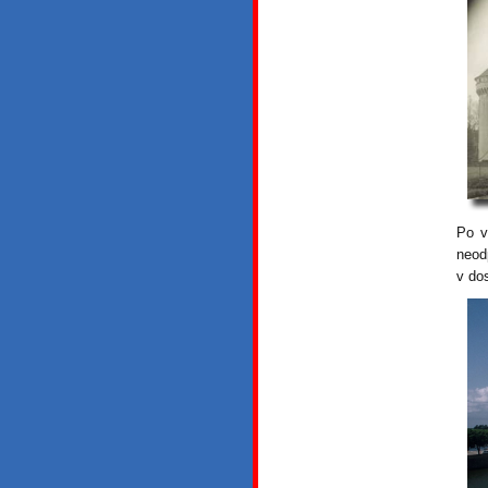
Po v
neod
v do