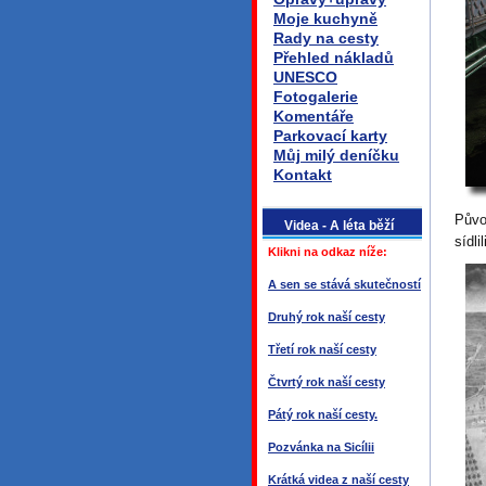
Moje kuchyně
Rady na cesty
Přehled nákladů
UNESCO
Fotogalerie
Komentáře
Parkovací karty
Můj milý deníčku
Kontakt
Půvo
Videa - A léta běží
sídlil
Klikni na odkaz níže:
A sen se stává skutečností
Druhý rok naší cesty
Třetí rok naší cesty
Čtvrtý rok naší cesty
Pátý rok naší cesty.
Pozvánka na Sicílii
Krátká videa z naší cesty