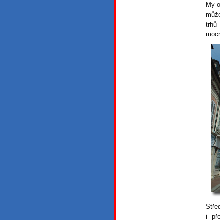
My o
může
trhů
mocn
Stře
i př