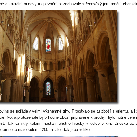
jné a sakrální budovy a opevnění si zachovaly středověký jarmareční charakte
ovins se pořádaly velmi významné trhy. Prodávalo se tu zboží z orientu, a i 
cie. No, a protože zde bylo hodně zboží připravené k prodeji, bylo nutné celé
nit. Tak vznikly kolem města mohutné hradby v délce 5 km. Dneska už 
o jen něco málo kolem 1200 m, ale i tak jsou veliké.