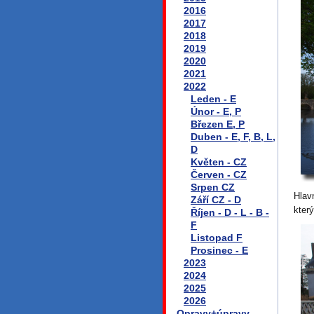
2016
2017
2018
2019
2020
2021
2022
Leden - E
Únor - E, P
Březen E, P
Duben - E, F, B, L,
D
Květen - CZ
Červen - CZ
Srpen CZ
Hlav
Září CZ - D
který
Říjen - D - L - B -
F
Listopad F
Prosinec - E
2023
2024
2025
2026
Opravy+úpravy