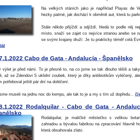
Na velkých stáních jako je například Playas de V
hezky patrné, jak dochází k obměně aut, která tu parku
Stále někdo přijíždí a odjíždí, hledá to podle něj ne
místo, snaží se zajet co nejvíce stranou anebo se 
se svými krajany druží. Je tu prakticky téměř celá Evr
dál
7.1.2022 Cabo de Gata - Andalucía - Španělsko
ý výlet je před námi. To je přesně to, na co jsme se tak dlouho těšili a tak
li, až se Zdendovi S uklidní zoubek, který je díky antibiotikům vyléčený, ale
m potřeboval ještě pár dní na doléčení.
jsme museli na jednu noc do kempu, ale tak to je a my s tím už dopředu...
čí
8.1.2022 Rodalquilar - Cabo de Gata - Andaluc
anělsko
Rodalquilar, je maličké městečko s velikou bota
zahradou a bývalou fabrikou na zpracování hlavně ho
která obsahovala zlato.