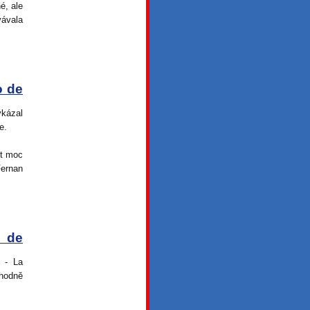
é, ale
vávala
o de
kázal
e.
ít moc
Fernan
o de
 - La
 hodně