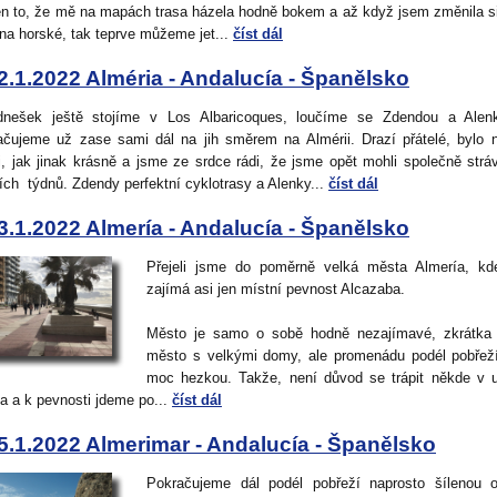
en to, že mě na mapách trasa házela hodně bokem a až když jsem změnila si
 na horské, tak teprve můžeme jet...
číst dál
2.1.2022 Alméria - Andalucía - Španělsko
nešek ještě stojíme v Los Albaricoques, loučíme se Zdendou a Alen
ačujeme už zase sami dál na jih směrem na Almérii. Drazí přátelé, bylo
, jak jinak krásně a jsme ze srdce rádi, že jsme opět mohli společně stráv
ích týdnů. Zdendy perfektní cyklotrasy a Alenky...
číst dál
3.1.2022 Almería - Andalucía - Španělsko
Přejeli jsme do poměrně velká města Almería, kd
zajímá asi jen místní pevnost Alcazaba.
Město je samo o sobě hodně nezajímavé, zkrátka 
město s velkými domy, ale promenádu podél pobřež
moc hezkou. Takže, není důvod se trápit někde v u
a a k pevnosti jdeme po...
číst dál
5.1.2022 Almerimar - Andalucía - Španělsko
Pokračujeme dál podél pobřeží naprosto šílenou o