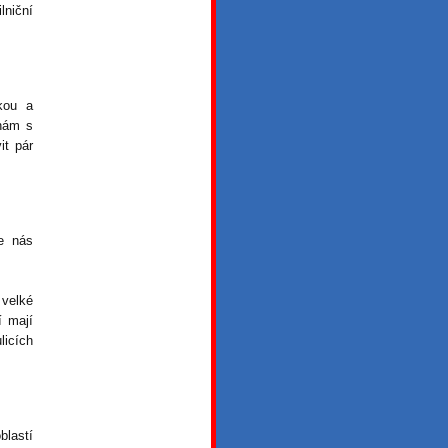
lniční
kou a
 nám s
it pár
e nás
velké
í mají
licích
blastí