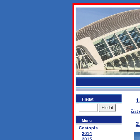
bydlikeme
Hledat
1
číst 
Menu
2
Cestopis
2014
2015