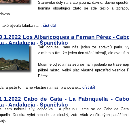
Starověké doly na zlato jsou už dávno, dávno opuštěn
hornina obsahující zlato se zde těžilo a zpraco
dávna.
 také bývalá fabrika na...
číst dál
9.1.2022 Los Albaricoques a Fernan Pérez - Cab
a - Andalucía - Španělsko
Tak bohužel, ráno nás jeden ze správců parku vy
z místa s tím, že jeden den stání tolerují, ale dva už n
Musíme odjet a naštěstí se nám podařilo na trase naj
pěkné místo, velký plac vlastně uprostřed vesnice 
Pérez.
da, a ještě to máme vlastně na naší plánované...
číst dál
1.1.2022 Cabo de Gata - La Fabriquella - Cab
a - Andalucía - Španělsko
a jsem nabírali síly, odpočívali a přesunuli jsme se do Cabo de Gata
iquella. Dneska výlet nebude tak dlouhý, zato však v některých pasážích
čný.