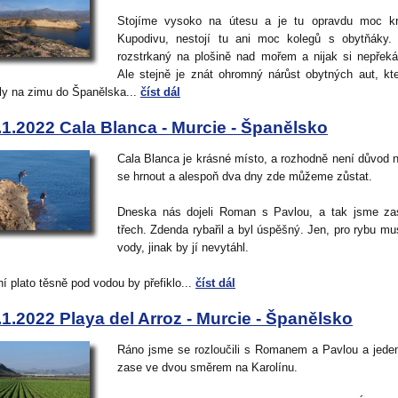
Stojíme vysoko na útesu a je tu opravdu moc kr
Kupodivu, nestojí tu ani moc kolegů s obytňáky.
rozstrkaný na plošině nad mořem a nijak si nepřek
Ale stejně je znát ohromný nárůst obytných aut, kt
ly na zimu do Španělska...
číst dál
.1.2022 Cala Blanca - Murcie - Španělsko
Cala Blanca je krásné místo, a rozhodně není důvod
se hrnout a alespoň dva dny zde můžeme zůstat.
Dneska nás dojeli Roman s Pavlou, a tak jsme za
třech. Zdenda rybařil a byl úspěšný. Jen, pro rybu mu
vody, jinak by jí nevytáhl.
í plato těsně pod vodou by přefiklo...
číst dál
.1.2022 Playa del Arroz - Murcie - Španělsko
Ráno jsme se rozloučili s Romanem a Pavlou a jed
zase ve dvou směrem na Karolínu.