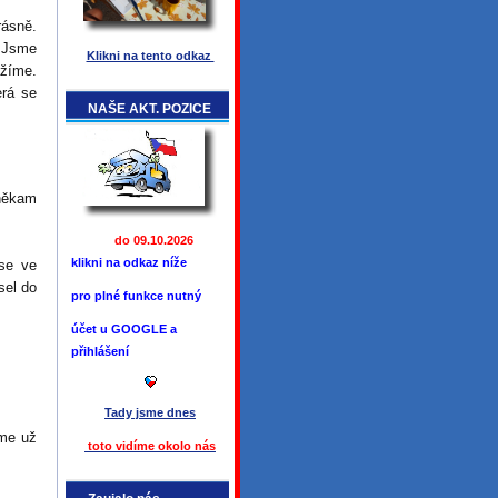
ásně.
 Jsme
Klikni na tento odkaz
ážíme.
erá se
NAŠE AKT. POZICE
 někam
do 09.10.2026
klikni na odkaz níže
se ve
sel do
pro plné funkce
nutný
účet u GOOGLE a
přihlášení
Tady jsme
dnes
eme už
toto vidíme okolo ná
s