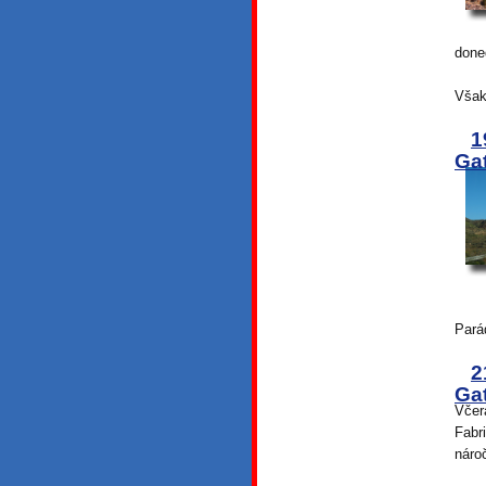
done
Však
1
Gat
Pará
2
Gat
Včer
Fabr
náro