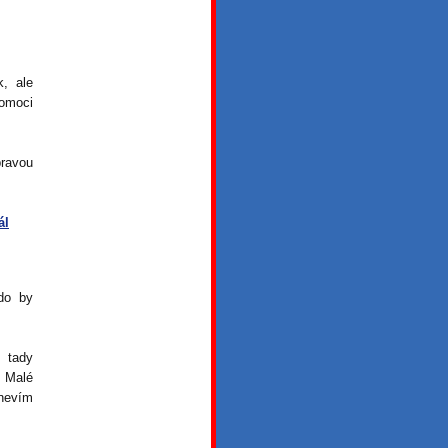
, ale
pomoci
pravou
ál
kdo by
, tady
 Malé
 nevím