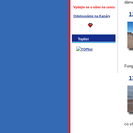
dáme
Vydejte se s námi na cestu
1
Odplouváme na Kanáry
Toplist
Fung
1
co v