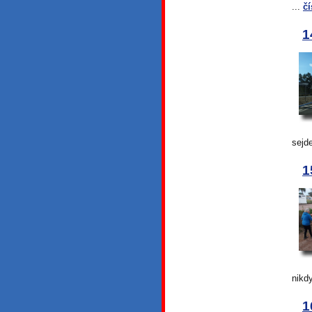
...
čí
1
sejd
1
nikdy
1