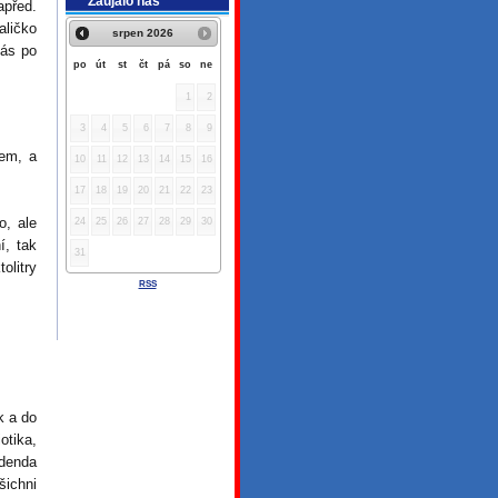
Zaujalo nás
před.
aličko
srpen
2026
nás po
po
út
st
čt
pá
so
ne
1
2
3
4
5
6
7
8
9
jem, a
10
11
12
13
14
15
16
17
18
19
20
21
22
23
o, ale
24
25
26
27
28
29
30
í, tak
31
olitry
RSS
k a do
otika,
Zdenda
šichni