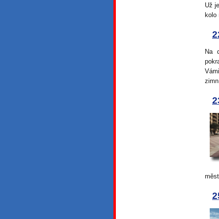
Už j
kolo
2
Na d
pokr
Vámi
zimn
2
měst
2