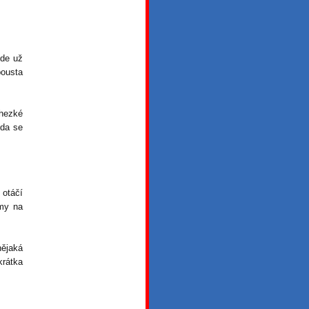
kde už
pousta
 hezké
zda se
 otáčí
my na
ějaká
krátka