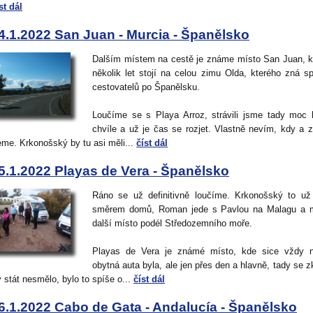
st dál
4.1.2022 San Juan - Murcia - Španělsko
Dalším místem na cestě je známe místo San Juan, 
několik let stojí na celou zimu Olda, kterého zná s
cestovatelů po Španělsku.
Loučíme se s Playa Arroz, strávili jsme tady moc
chvíle a už je čas se rozjet. Vlastně nevím, kdy a 
eme. Krkonošský by tu asi měli...
číst dál
5.1.2022 Playas de Vera - Španělsko
Ráno se už definitivně loučíme. Krkonošský to už
směrem domů, Roman jede s Pavlou na Malagu a 
další místo podél Středozemního moře.
Playas de Vera je známé místo, kde sice vždy n
obytná auta byla, ale jen přes den a hlavně, tady se z
 stát nesmělo, bylo to spíše o...
číst dál
6.1.2022 Cabo de Gata - Andalucía - Španělsko