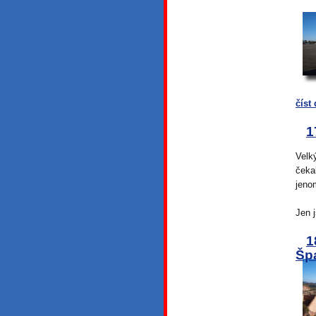
číst 
1
Velk
čeka
jeno
Jen 
1
Šp