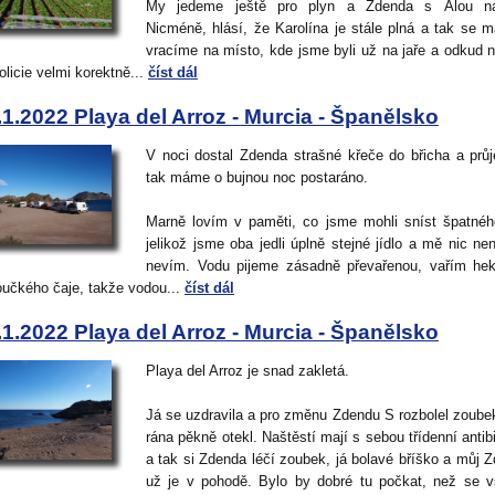
My jedeme ještě pro plyn a Zdenda s Álou na
Nicméně, hlásí, že Karolína je stále plná a tak se m
vracíme na místo, kde jsme byli už na jaře a odkud 
olicie velmi korektně...
číst dál
.1.2022 Playa del Arroz - Murcia - Španělsko
V noci dostal Zdenda strašné křeče do břicha a prů
tak máme o bujnou noc postaráno.
Marně lovím v paměti, co jsme mohli sníst špatnéh
jelikož jsme oba jedli úplně stejné jídlo a mě nic nen
nevím. Vodu pijeme zásadně převařenou, vařím hekt
oučkého čaje, takže vodou...
číst dál
.1.2022 Playa del Arroz - Murcia - Španělsko
Playa del Arroz je snad zakletá.
Já se uzdravila a pro změnu Zdendu S rozbolel zoube
rána pěkně otekl. Naštěstí mají s sebou třídenní antibi
a tak si Zdenda léčí zoubek, já bolavé bříško a můj 
už je v pohodě. Bylo by dobré tu počkat, než se v