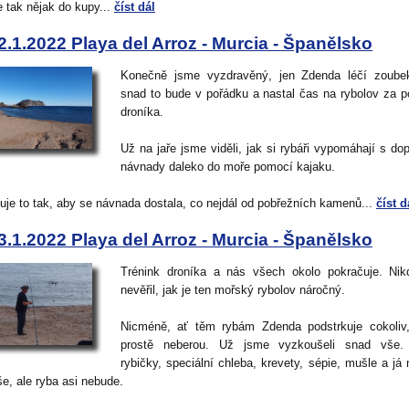
 tak nějak do kupy...
číst dál
2.1.2022 Playa del Arroz - Murcia - Španělsko
Konečně jsme vyzdravěný, jen Zdenda léčí zoubek
snad to bude v pořádku a nastal čas na rybolov za 
droníka.
Už na jaře jsme viděli, jak si rybáři vypomáhají s do
návnady daleko do moře pomocí kajaku.
uje to tak, aby se návnada dostala, co nejdál od pobřežních kamenů...
číst d
3.1.2022 Playa del Arroz - Murcia - Španělsko
Trénink droníka a nás všech okolo pokračuje. Ni
nevěřil, jak je ten mořský rybolov náročný.
Nicméně, ať těm rybám Zdenda podstrkuje cokoliv
prostě neberou. Už jsme vyzkoušeli snad vše.
rybičky, speciální chleba, krevety, sépie, mušle a já
še, ale ryba asi nebude.