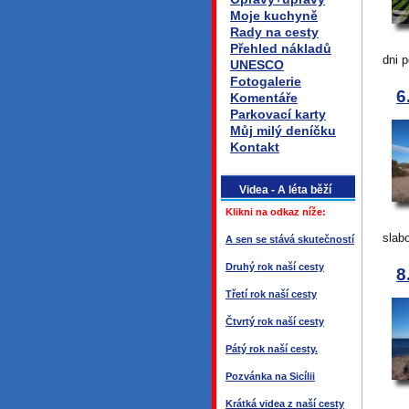
Moje kuchyně
Rady na cesty
Přehled nákladů
dni p
UNESCO
Fotogalerie
6
Komentáře
Parkovací karty
Můj milý deníčku
Kontakt
Videa - A léta běží
Klikni na odkaz níže:
slab
A sen se stává skutečností
Druhý rok naší cesty
8
Třetí rok naší cesty
Čtvrtý rok naší cesty
Pátý rok naší cesty.
Pozvánka na Sicílii
Krátká videa z naší cesty