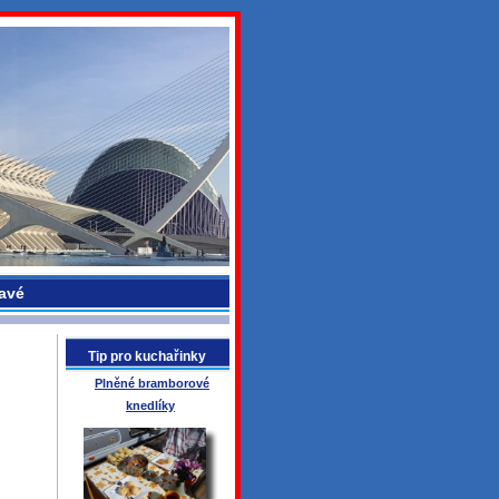
avé
Tip pro kuchařinky
Plněné bramborové
knedlíky