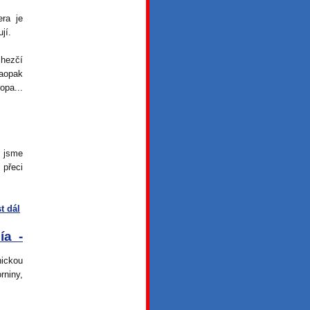
era je
jí.
jhezčí
naopak
opa...
y jsme
 přeci
st dál
ía -
nickou
rniny,