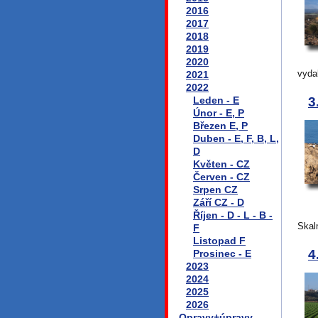
2016
2017
2018
2019
2020
vyda
2021
2022
Leden - E
3
Únor - E, P
Březen E, P
Duben - E, F, B, L,
D
Květen - CZ
Červen - CZ
Srpen CZ
Září CZ - D
Říjen - D - L - B -
Skaln
F
Listopad F
4
Prosinec - E
2023
2024
2025
2026
Opravy+úpravy