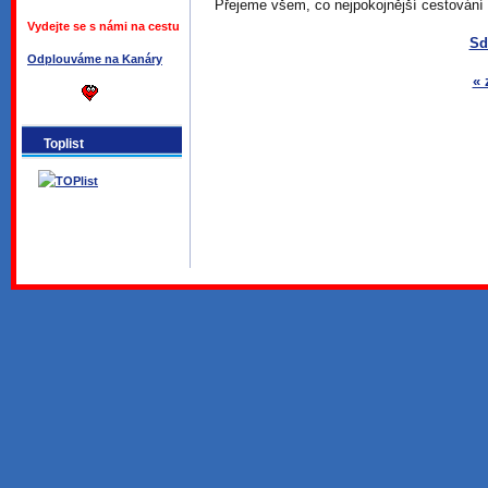
Přejeme všem, co nejpokojnější cestování a
Vydejte se s námi na cestu
Sd
Odplouváme na Kanáry
« 
Toplist