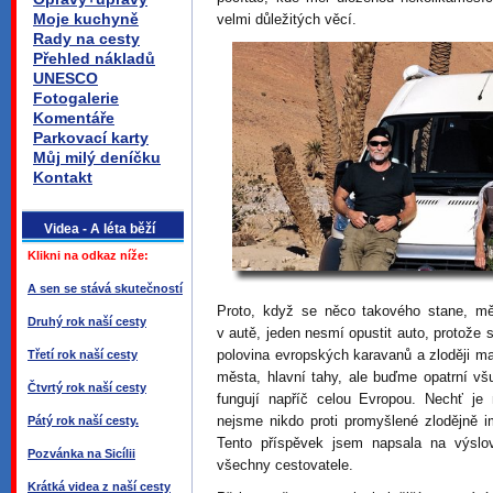
Moje kuchyně
velmi důležitých věcí.
Rady na cesty
Přehled nákladů
UNESCO
Fotogalerie
Komentáře
Parkovací karty
Můj milý deníčku
Kontakt
Videa - A léta běží
Klikni na odkaz níže:
A sen se stává skutečností
Proto, když se něco takového stane, mě
Druhý rok naší cesty
v autě, jeden nesmí opustit auto, protože s
polovina evropských karavanů a zloději ma
Třetí rok naší cesty
města, hlavní tahy, ale buďme opatrní v
Čtvrtý rok naší cesty
fungují napříč celou Evropou. Nechť je
nejsme nikdo proti promyšlené zlodějně 
Pátý rok naší cesty.
Tento příspěvek jsem napsala na výslov
Pozvánka na Sicílii
všechny cestovatele.
Krátká videa z naší cesty