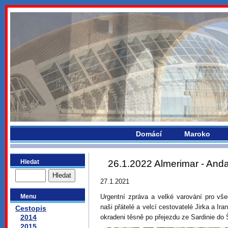
bydlikemevropou.com
Domácí
Maroko
Hledat
26.1.2022 Almerimar - Anda
27.1.2021
Menu
Urgentní zpráva a velké varování pro vš
naši přátelé a velcí cestovatelé Jirka a Ira
Cestopis
2014
okradeni těsně po přejezdu ze Sardinie do
2015