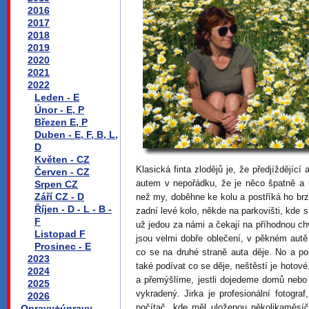
2016
2017
2018
2019
2020
2021
2022
Leden - E
Únor - E, P
Březen E, P
Duben - E, F, B, L,
D
Květen - CZ
Klasická finta zlodějů je, že předjíždějíc
Červen - CZ
autem v nepořádku, že je něco špatně a u
Srpen CZ
Září CZ - D
než my, doběhne ke kolu a postříká ho br
Říjen - D - L - B -
zadní levé kolo, někde na parkovišti, kde 
F
už jedou za námi a čekají na příhodnou ch
Listopad F
jsou velmi dobře oblečení, v pěkném aut
Prosinec - E
co se na druhé straně auta děje. No a pok
2023
také podívat co se děje, neštěstí je hotov
2024
a přemýšlíme, jestli dojedeme domů neb
2025
vykradený. Jirka je profesionální fotogra
2026
počítač, kde měl uloženou několikaměsíčn
Opravy+úpravy