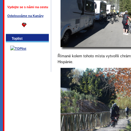
Vydejte se s námi na cestu
Odplouváme na Kanáry
Toplist
Římané kolem tohoto místa vytvořili chrám
Hispánie.