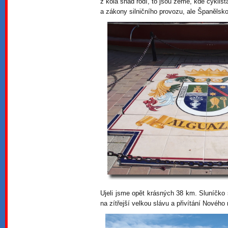
z kola snad rodí, to jsou země, kde cyklist
a zákony silničního provozu, ale Španělsk
Ujeli jsme opět krásných 38 km. Sluníčko
na zítřejší velkou slávu a přivítání Nového 