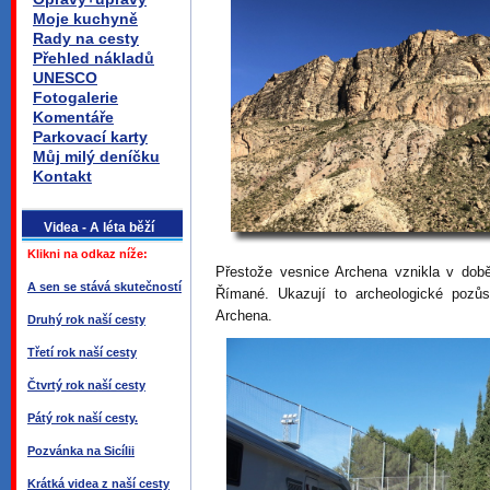
Moje kuchyně
Rady na cesty
Přehled nákladů
UNESCO
Fotogalerie
Komentáře
Parkovací karty
Můj milý deníčku
Kontakt
Videa - A léta běží
Klikni na odkaz níže:
Přestože vesnice Archena vznikla v době 
A sen se stává skutečností
Římané. Ukazují to archeologické pozůs
Archena.
Druhý rok naší cesty
Třetí rok naší cesty
Čtvrtý rok naší cesty
Pátý rok naší cesty.
Pozvánka na Sicílii
Krátká videa z naší cesty