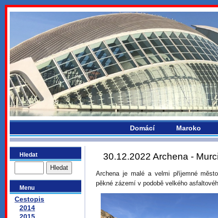
bydlikemevropou.com
Domácí
Maroko
Hledat
30.12.2022 Archena - Murc
Archena je malé a velmi příjemné město
pěkné zázemí v podobě velkého asfaltovéh
Menu
Cestopis
2014
2015