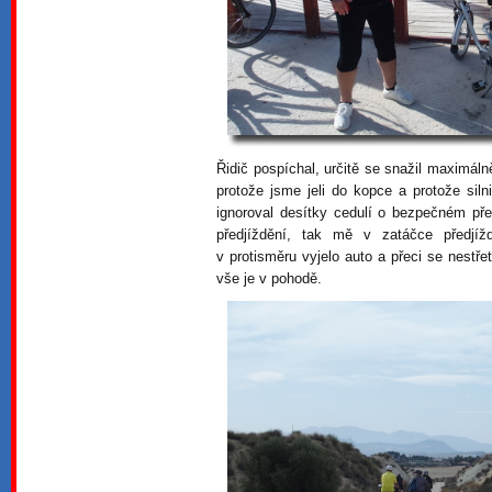
Řidič pospíchal, určitě se snažil maximáln
protože jsme jeli do kopce a protože silni
ignoroval desítky cedulí o bezpečném před
předjíždění, tak mě v zatáčce předjí
v protisměru vyjelo auto a přeci se nestře
vše je v pohodě.