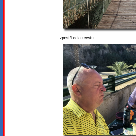
zpestří celou cestu.