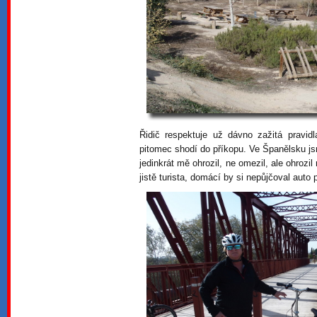
Řidič respektuje už dávno zažitá pravid
pitomec shodí do příkopu. Ve Španělsku jsm
jedinkrát mě ohrozil, ne omezil, ale ohrozi
jistě turista, domácí by si nepůjčoval auto