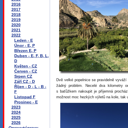
2016
2017
2018
2019
2020
2021
2022
Leden - E
Únor - E, P
Březen E, P
Duben - E, F, B, L,
D
Květen - CZ
Červen - CZ
Srpen CZ
Dvě velké popelnice se pravidelně vyváží 
Září CZ - D
žádný problém. Necelé dva kilometry 
Říjen - D - L - B -
s baťůžkem nakoupit je příjemná prochá
F
Listopad F
možnost moc hezkých výletů na kole, tak u
Prosinec - E
2023
2024
2025
2026
Opravy+úpravy