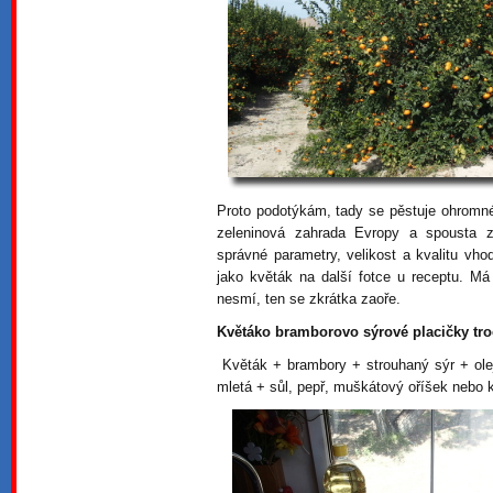
Proto podotýkám, tady se pěstuje ohromné
zeleninová zahrada Evropy a spousta z
správné parametry, velikost a kvalitu vh
jako květák na další fotce u receptu. Má
nesmí, ten se zkrátka zaoře.
Květáko bramborovo sýrové placičky tro
Květák + brambory + strouhaný sýr + ole
mletá + sůl, pepř, muškátový oříšek nebo k