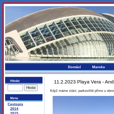
bydlikemevropou.com
Domácí
Maroko
Hledat
11.2.2023 Playa Vera - And
Když máme stání, parkoviště přímo u obrov
Menu
Cestopis
2014
2015