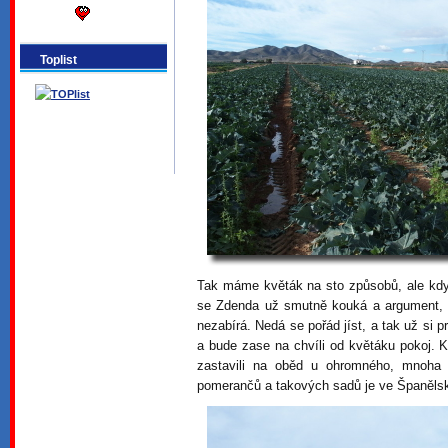
Toplist
Tak máme květák na sto způsobů, ale kdy
se Zdenda už smutně kouká a argument, ž
nezabírá. Nedá se pořád jíst, a tak už si 
a bude zase na chvíli od květáku pokoj. K
zastavili na oběd u ohromného, mnoha
pomerančů a takových sadů je ve Španěls