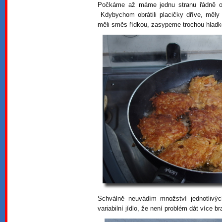
Počkáme až máme jednu stranu řádně o
Kdybychom obrátili placičky dříve, měl
měli směs řídkou, zasypeme trochou hlad
Schválně neuvádím množství jednotlivýc
variabilní jídlo, že není problém dát více 