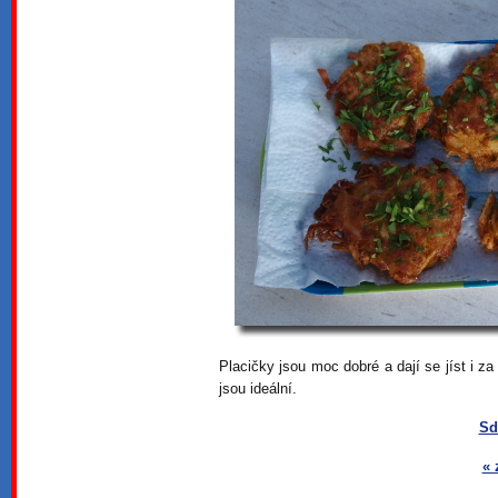
Placičky jsou moc dobré a dají se jíst i z
jsou ideální.
Sd
« 