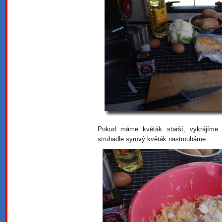
Pokud máme květák starší, vykrájím
struhadle syrový květák nastrouháme.