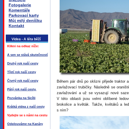
Fotogalerie
Komentáře
Parkovací karty
Můj milý deníčku
Kontakt
Videa - A léta běží
Klikni na odkaz níže:
A sen se stává skutečností
Druhý rok naší cesty
Třetí rok naší cesty
Čtvrtý rok naší cesty
Během pár dnů po sklizni přijede traktor
zavlažovací trubičky. Následně se oraništ
Pátý rok naší cesty.
zavlažování a už se vysazují nové sazen
Pozvánka na Sicílii
V této oblasti jsou velmi oblíbené ledo
brokolice a květák. Takže, květáků a le
Krátká videa z naší cesty
s ním?
Vydejte se s námi na cestu
Odplouváme na Kanáry