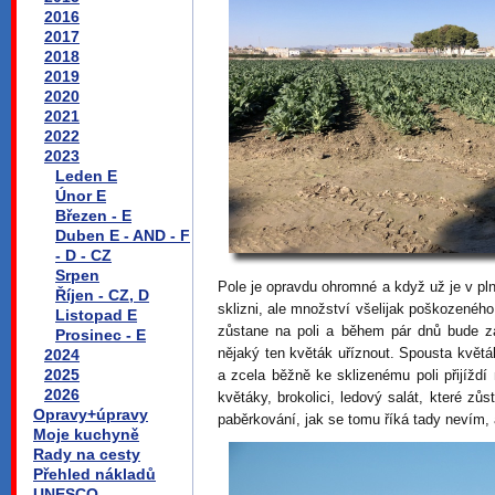
2016
2017
2018
2019
2020
2021
2022
2023
Leden E
Únor E
Březen - E
Duben E - AND - F
- D - CZ
Srpen
Pole je opravdu ohromné a když už je v plné
Říjen - CZ, D
sklizni, ale množství všelijak poškozenéh
Listopad E
zůstane na poli a během pár dnů bude z
Prosinec - E
nějaký ten květák uříznout. Spousta květá
2024
2025
a zcela běžně ke sklizenému poli přijížd
2026
květáky, brokolici, ledový salát, které zů
Opravy+úpravy
paběrkování, jak se tomu říká tady nevím, 
Moje kuchyně
Rady na cesty
Přehled nákladů
UNESCO