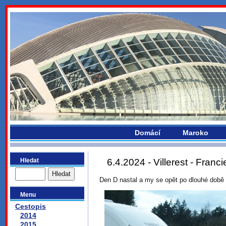
bydlikemevropou.com
Domácí
Maroko
Hledat
6.4.2024 - Villerest - Franci
Den D nastal a my se opět po dlouhé době
Menu
Cestopis
2014
2015