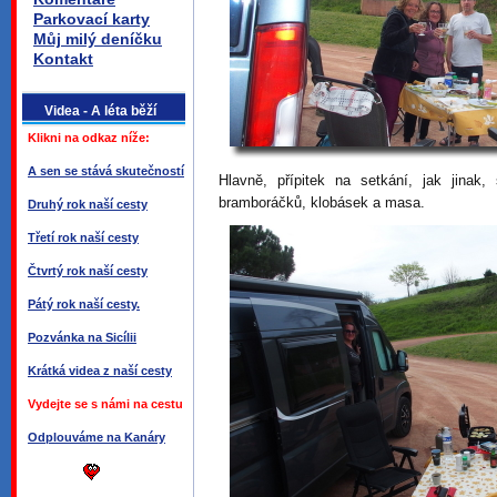
Parkovací karty
Můj milý deníčku
Kontakt
Videa - A léta běží
Klikni na odkaz níže:
A sen se stává skutečností
Hlavně, přípitek na setkání, jak jinak
bramboráčků, klobásek a masa.
Druhý rok naší cesty
Třetí rok naší cesty
Čtvrtý rok naší cesty
Pátý rok naší cesty.
Pozvánka na Sicílii
Krátká videa z naší cesty
Vydejte se s námi na cestu
Odplouváme na Kanáry