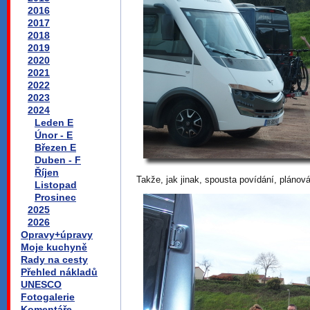
2016
2017
2018
2019
2020
2021
2022
2023
2024
Leden E
Únor - E
Březen E
Duben - F
Říjen
Takže, jak jinak, spousta povídání, plánov
Listopad
Prosinec
2025
2026
Opravy+úpravy
Moje kuchyně
Rady na cesty
Přehled nákladů
UNESCO
Fotogalerie
Komentáře