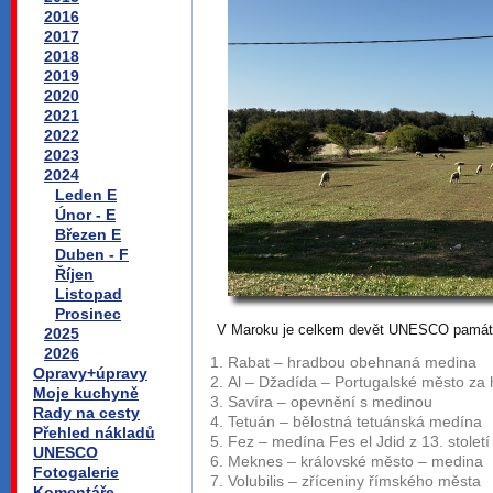
2016
2017
2018
2019
2020
2021
2022
2023
2024
Leden E
Únor - E
Březen E
Duben - F
Říjen
Listopad
Prosinec
V Maroku je celkem devět UNESCO památek,
2025
2026
Rabat – hradbou obehnaná medina
Opravy+úpravy
Al – Džadída – Portugalské město za 
Moje kuchyně
Savíra – opevnění s medinou
Rady na cesty
Tetuán – bělostná tetuánská medína
Přehled nákladů
Fez – medína Fes el Jdid z 13. století
UNESCO
Meknes – královské město – medina
Fotogalerie
Volubilis – zříceniny římského města
Komentáře