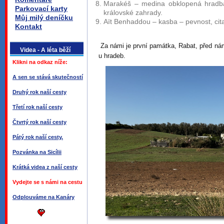
Marakéš – medina obklopená hradbam
Parkovací karty
královské zahrady.
Můj milý deníčku
Aït Benhaddou – kasba – pevnost, c
Kontakt
Za námi je první památka, Rabat, před ná
Videa - A léta běží
u hradeb.
Klikni na odkaz níže:
A sen se stává skutečností
Druhý rok naší cesty
Třetí rok naší cesty
Čtvrtý rok naší cesty
Pátý rok naší cesty.
Pozvánka na Sicílii
Krátká videa z naší cesty
Vydejte se s námi na cestu
Odplouváme na Kanáry