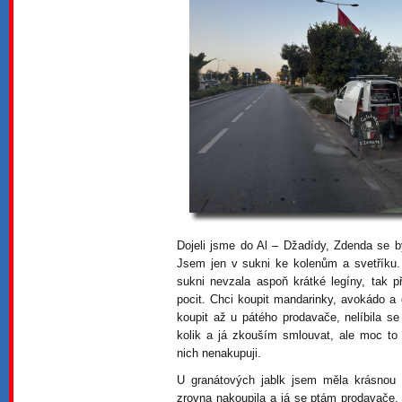
Dojeli jsme do Al – Džadídy, Zdenda se b
Jsem jen v sukni ke kolenům a svetříku.
sukni nevzala aspoň krátké legíny, tak 
pocit. Chci koupit mandarinky, avokádo a 
koupit až u pátého prodavače, nelíbila s
kolik a já zkouším smlouvat, ale moc to
nich nenakupuji.
U granátových jablk jsem měla krásnou p
zrovna nakoupila a já se ptám prodavače, k