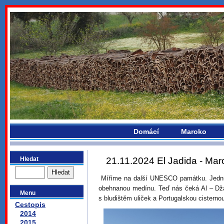
bydlikemevropou.com
Domácí
Maroko
Hledat
21.11.2024 El Jadida - Mar
Míříme na další UNESCO památku. Jednu
obehnanou medínu. Teď nás čeká Al – Dža
Menu
s bludištěm uliček a Portugalskou cisterno
Cestopis
2014
2015