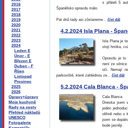
s přáteli 5 a
2016
Španělsko opravdu málo.
2017
2018
2019
Pár dnů tady asi zůstaneme...
číst dál
2020
2021
4.2.2024 Isla Plana - Špa
2022
2023
Isla Plana je t
2024
stojí hrstka, což
Leden E
Únor - E
Opravdu je to
Březen E
není ze silnice
Duben - F
oči. Nemají n
Říjen
parkoviště, které zahlédnou ze...
číst dál
Listopad
Prosinec
5.2.2024 Cala Blanca - Š
2025
2026
Opravy+úpravy
Cala Blanca
Moje kuchyně
Dneska jsem v
Rady na cesty
jeden jednoduc
Přehled nákladů
olihně nebo o 
UNESCO
jsem se dopátr
Fotogalerie
bude jasněji.
Komentáře