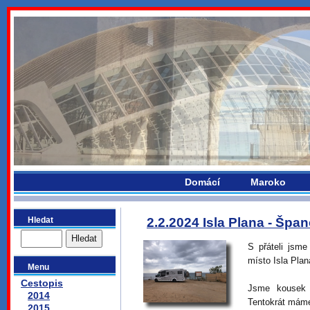
bydlikemevropou.com
Domácí
Maroko
Hledat
2.2.2024 Isla Plana - Špa
S přáteli jsme
místo Isla Plan
Menu
Cestopis
Jsme kousek 
2014
Tentokrát máme 
2015