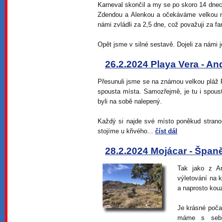
Karneval skončil a my se po skoro 14 dnech
Zdendou a Alenkou a očekáváme velkou n
námi zvládli za 2,5 dne, což považuji za fa
Opět jsme v silné sestavě. Dojeli za námi 
26.2.2024 Playa Vera - An
Přesunuli jsme se na známou velkou pláž P
spousta místa. Samozřejmě, je tu i spous
byli na sobě nalepený.
Každý si najde své místo poněkud strano
stojíme u křivého...
číst dál
28.2.2024 Mojácar - Špan
Tak jako z Ar
výletování na k
a naprosto kou
Je krásné počas
máme s sebo