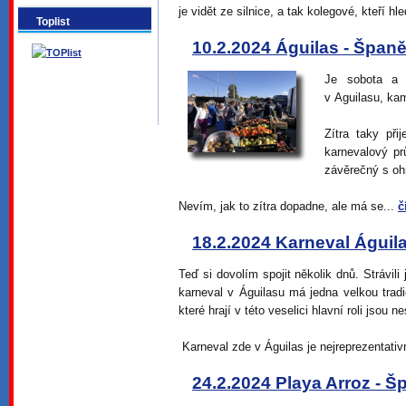
je vidět ze silnice, a tak kolegové, kteří hl
Toplist
10.2.2024 Águilas - Špan
Je sobota a 
v Aguilasu, kam
Zítra taky př
karnevalový pr
závěrečný s ohň
Nevím, jak to zítra dopadne, ale má se...
č
18.2.2024 Karneval Águil
Teď si dovolím spojit několik dnů. Strávi
karneval v Águilasu má jedna velkou tradi
které hrají v této veselici hlavní roli jsou 
Karneval zde v Águilas je nejreprezentativ
24.2.2024 Playa Arroz - Š