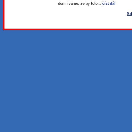
domníváme, že by toto...
číst dál
Sd