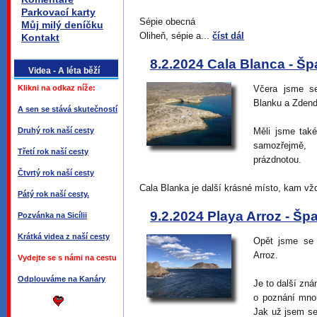
Parkovací karty
Sépie obecná
Můj milý deníčku
Oliheň, sépie a...
číst dál
Kontakt
8.2.2024 Cala Blanca - Š
Videa - A léta běží
Klikni na odkaz níže:
Včera jsme se
Blanku a Zdend
A sen se stává skutečností
Druhý rok naší cesty
Měli jsme také
samozřejmě, 
Třetí rok naší cesty
prázdnotou.
Čtvrtý rok naší cesty
Cala Blanka je další krásné místo, kam vž
Pátý rok naší cesty.
9.2.2024 Playa Arroz - Šp
Pozvánka na Sicílii
Krátká videa z naší cesty
Opět jsme se 
Arroz.
Vydejte se s námi na cestu
Odplouváme na Kanáry
Je to další zná
o poznání mno
Jak už jsem se