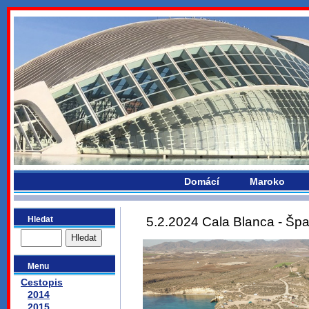
bydlikemevropou.com
Domácí
Maroko
Hledat
5.2.2024 Cala Blanca - Šp
Menu
Cestopis
2014
2015