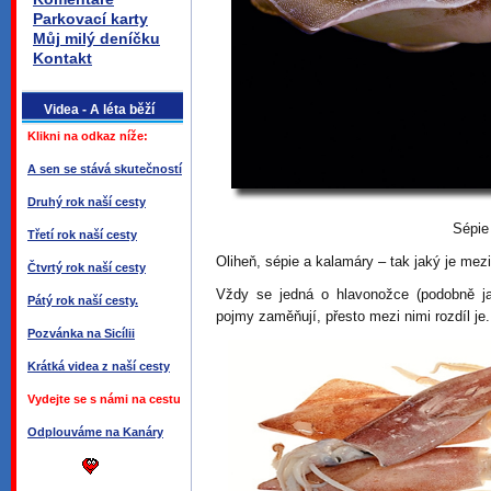
Parkovací karty
Můj milý deníčku
Kontakt
Videa - A léta běží
Klikni na odkaz níže:
A sen se stává skutečností
Druhý rok naší cesty
Sépie
Třetí rok naší cesty
Oliheň, sépie a kalamáry – tak jaký je mezi
Čtvrtý rok naší cesty
Vždy se jedná o hlavonožce (podobně ja
Pátý rok naší cesty.
pojmy zaměňují, přesto mezi nimi rozdíl je.
Pozvánka na Sicílii
Krátká videa z naší cesty
Vydejte se s námi na cestu
Odplouváme na Kanáry