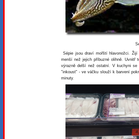
S
Sépie jsou draví mořští hlavonožci. Žij
menší než jejich příbuzné olihně. Uvnitř 
výrazně delší než ostatní. V kuchyni se
"inkoust" - ve váčku slouží k barvení pok
minuty.