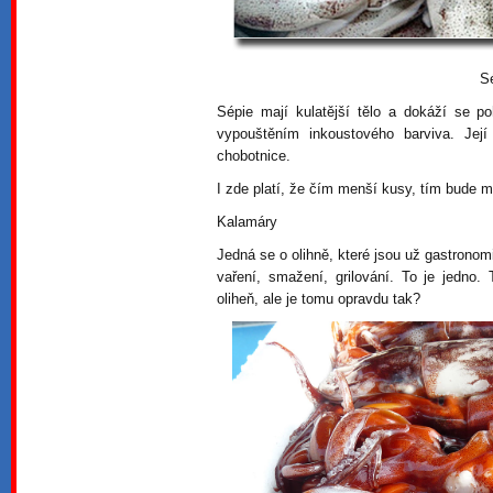
S
Sépie mají kulatější tělo a dokáží se p
vypouštěním inkoustového barviva. Jej
chobotnice.
I zde platí, že čím menší kusy, tím bude 
Kalamáry
Jedná se o olihně, které jsou už gastrono
vaření, smažení, grilování. To je jedno.
oliheň, ale je tomu opravdu tak?