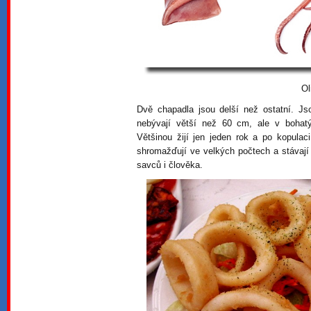
Ol
Dvě chapadla jsou delší než ostatní. Jso
nebývají větší než 60 cm, ale v bohat
Většinou žijí jen jeden rok a po kopula
shromažďují ve velkých počtech a stávají 
savců i člověka.