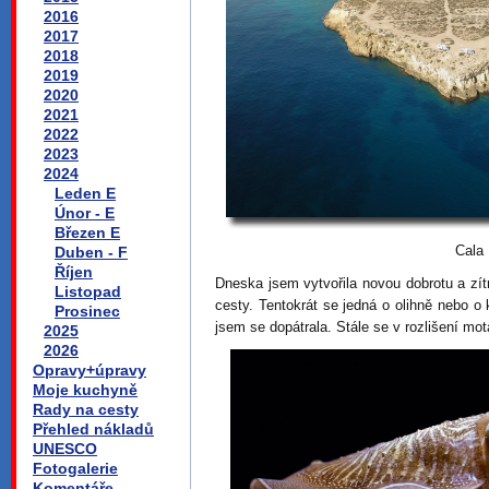
2016
2017
2018
2019
2020
2021
2022
2023
2024
Leden E
Únor - E
Březen E
Cala
Duben - F
Říjen
Dneska jsem vytvořila novou dobrotu a zí
Listopad
cesty. Tentokrát se jedná o olihně nebo 
Prosinec
jsem se dopátrala. Stále se v rozlišení mot
2025
2026
Opravy+úpravy
Moje kuchyně
Rady na cesty
Přehled nákladů
UNESCO
Fotogalerie
Komentáře