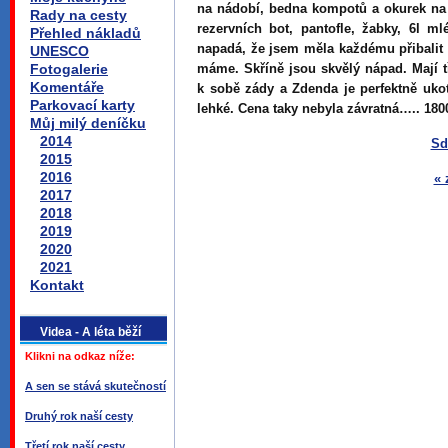
na nádobí, bedna kompotů a okurek na 
Rady na cesty
rezervních bot, pantofle, žabky, 6l m
Přehled nákladů
napadá, že jsem měla každému přibalit 
UNESCO
Fotogalerie
máme. Skříně jsou skvělý nápad. Mají t
Komentáře
k sobě zády a Zdenda je perfektně ukot
Parkovací karty
lehké. Cena taky nebyla závratná….. 180
Můj milý deníčku
2014
Sd
2015
2016
« 
2017
2018
2019
2020
2021
Kontakt
Videa - A léta běží
Klikni na odkaz níže:
A sen se stává skutečností
Druhý rok naší cesty
Třetí rok naší cesty