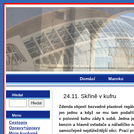
bydlikemevropou.com
Domácí
Maroko
Hledat
24.11. Skříně v kufru
Zdenda objevil bezvadné plastové regálo
jen jednu a když se mu tam podařil
Menu
v polovině kufru zády k sobě. Jedna je
Cestopis
benzin a hlavně ovladače a nářadíčko n
Opravy+úpravy
samozřejmě nejdůležitější věci. Prací pr
Moje kuchyně