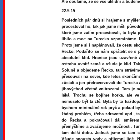
Ale doufáme, že se vše uklidní a budeme
22.5.15
Posledních pár dnů si hrajeme s myšlenk
procestovat ho, tak jak jsme měli původ
které jsme zatím procestovali, to byl
líbilo a moc na Turecko vzpomínáme. B
Proto jsme si i naplánovali, že cestu s
Řecko. Podařilo se nám spřátelit se s 
absolutní klid. Hranice jsou uzavřené 
ostrahu uvnitř země a všude je klid. T
Soluně a objedeme Řecko, tam strávím
přesouvali na sever, kde letos skončí
zůstali a jen přetraverzovali do Turecka a
jihovýchod včetně vnitrozemí. Tam je 
láká. Trochu se bojíme horka, ale ve
nemuselo být ta zlé. Byla by to každopá
bychom minimálně rok pryč a pokud by 
žádný problém, třeba zdravotní apd., 
do Řecka a pokračovali dál směrem
přemýšlíme a zvažujeme možnosti. Ture
tam delší dobu. Jednak jsme se tam cí
Všude spousta vody a příjemní lidé. N