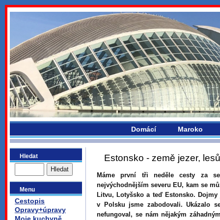
bydlikemevropou.com
Domácí
Maroko
Hledat
Estonsko - země jezer, les
Máme první tři neděle cesty za 
nejvýchodnějším severu EU, kam se můž
Menu
Litvu, Lotyšsko a teď Estonsko. Dojmy
Cestopis
v Polsku jsme zabodovali. Ukázalo se,
Opravy+úpravy
nefungoval, se nám nějakým záhadným
Moje kuchyně