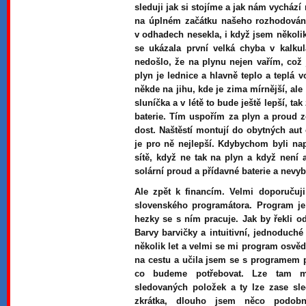
sleduji jak si stojíme a jak nám vychází 
na úplném začátku našeho rozhodování 
v odhadech nesekla, i když jsem několik
se ukázala první velká chyba v kalku
nedošlo, že na plynu nejen vařím, což 
plyn je lednice a hlavně teplo a teplá 
někde na jihu, kde je zima mírnější, ale
sluníčka a v létě to bude ještě lepší, ta
baterie. Tím uspořím za plyn a proud 
dost. Naštěstí montují do obytných aut
je pro ně nejlepší. Kdybychom byli nap
sítě, když ne tak na plyn a když není 
solární proud a přídavné baterie a nevybi
Ale zpět k financím. Velmi doporučuj
slovenského programátora. Program je
hezky se s ním pracuje. Jak by řekli o
Barvy barvičky a intuitivní, jednoduch
několik let a velmi se mi program osvěd
na cestu a učila jsem se s programem p
co budeme potřebovat. Lze tam mí
sledovaných položek a ty lze zase sle
zkrátka, dlouho jsem něco podob