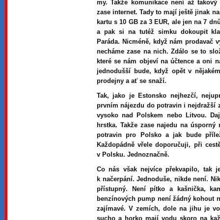
my. Takže komunikace není až takový p
zase internet. Tady to mají ještě jinak 
kartu s 10 GB za 3 EUR, ale jen na 7 dn
a pak si na tutéž simku dokoupit kla
Paráda. Nicméně, když nám prodavač vysv
necháme zase na nich. Zdálo se to slo
které se nám objeví na účtence a oni 
jednodušší bude, když opět v nějaké
prodejny a ať se snaží.
Tak, jako je Estonsko nejhezčí, nejup
prvním nájezdu do potravin i nejdražší z
vysoko nad Polskem nebo Litvou. Dají 
hrstka. Takže zase najedu na úsporný 
potravin pro Polsko a jak bude příle
Každopádně vřele doporučuji, při cest
v Polsku. Jednoznačně.
Co nás však nejvíce překvapilo, tak j
k načerpání. Jednoduše, nikde není. Ni
přístupný. Není pítko a kašnička, k
benzínových pump není žádný kohout na 
zajímavé. V zemích, dole na jihu je v
sucho a horko mají vodu skoro na kaž