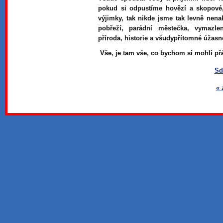
pokud si odpustíme hovězí a skopové,
výjimky, tak nikde jsme tak levně nena
pobřeží, parádní městečka, vymazle
příroda, historie a všudypřítomné úžasn
Vše, je tam vše, co bychom si mohli přá
Sd
« 