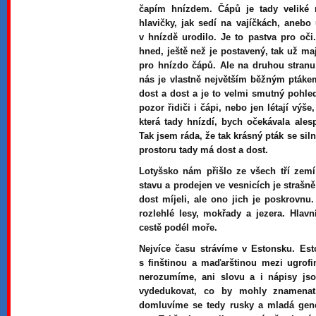
čapím hnízdem. Čápů je tady veliké 
hlavičky, jak sedí na vajíčkách, anebo
v hnízdě urodilo. Je to pastva pro oči
hned, ještě než je postavený, tak už m
pro hnízdo čápů. Ale na druhou stranu
nás je vlastně největším běžným ptáke
dost a dost a je to velmi smutný pohled,
pozor řidiči i čápi, nebo jen létají výš
která tady hnízdí, bych očekávala ale
Tak jsem ráda, že tak krásný pták se si
prostoru tady má dost a dost.
Lotyšsko nám přišlo ze všech tří zemí
stavu a prodejen ve vesnicích je strašně
dost míjeli, ale ono jich je poskrovnu
rozlehlé lesy, mokřady a jezera. Hlav
cestě podél moře.
Nejvíce času strávíme v Estonsku. Esto
s finštinou a maďarštinou mezi ugrof
nerozumíme, ani slovu a i nápisy js
vydedukovat, co by mohly znamenat
domluvíme se tedy rusky a mladá gener