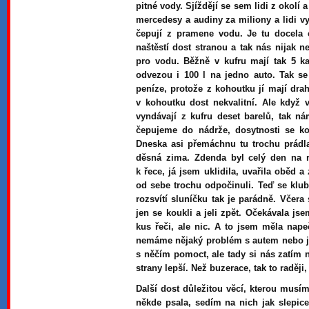
pitné vody. Sjíždějí se sem lidi z okolí
mercedesy a audiny za miliony a lidi v
čepují z pramene vodu. Je tu docela c
naštěstí dost stranou a tak nás nijak ne
pro vodu. Běžně v kufru mají tak 5 k
odvezou i 100 l na jedno auto. Tak s
peníze, protože z kohoutku jí mají dra
v kohoutku dost nekvalitní. Ale když 
vyndávají z kufru deset barelů, tak 
čepujeme do nádrže, dosytnosti se k
Dneska asi přemáchnu tu trochu prádla
děsná zima. Zdenda byl celý den na r
k řece, já jsem uklidila, uvařila oběd 
od sebe trochu odpočinuli. Teď se klub
rozsvítí sluníčku tak je parádně. Včera 
jen se koukli a jeli zpět. Očekávala js
kus řeči, ale nic. A to jsem měla nape
nemáme nějaký problém s autem nebo j
s něčím pomoct, ale tady si nás zatím 
strany lepší. Než buzerace, tak to raději
Další dost důležitou věcí, kterou musí
někde psala, sedím na nich jak slepice