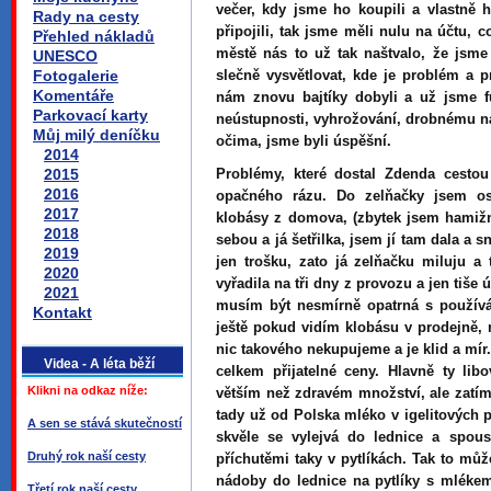
večer, kdy jsme ho koupili a vlastně 
Rady na cesty
připojili, tak jsme měli nulu na účtu, 
Přehled nákladů
městě nás to už tak naštvalo, že jsme 
UNESCO
Fotogalerie
slečně vysvětlovat, kde je problém a 
Komentáře
nám znovu bajtíky dobyli a už jsme f
Parkovací karty
neústupnosti, vyhrožování, drobnému ná
Můj milý deníčku
očima, jsme byli úspěšní.
2014
2015
Problémy, které dostal Zdenda cesto
2016
opačného rázu. Do zelňačky jsem os
2017
klobásy z domova, (zbytek jsem hamižn
2018
sebou a já šetřilka, jsem jí tam dala a 
2019
jen trošku, zato já zelňačku miluju a
2020
vyřadila na tři dny z provozu a jen tiše
2021
musím být nesmírně opatrná s používán
Kontakt
ještě pokud vidím klobásu v prodejně, 
nic takového nekupujeme a je klid a mír
Videa - A léta běží
celkem přijatelné ceny. Hlavně ty li
Klikni na odkaz níže:
větším než zdravém množství, ale zatím
tady už od Polska mléko v igelitových p
A sen se stává skutečností
skvěle se vylejvá do lednice a spou
Druhý rok naší cesty
příchutěmi taky v pytlíkách. Tak to m
nádoby do lednice na pytlíky s mléke
Třetí rok naší cesty