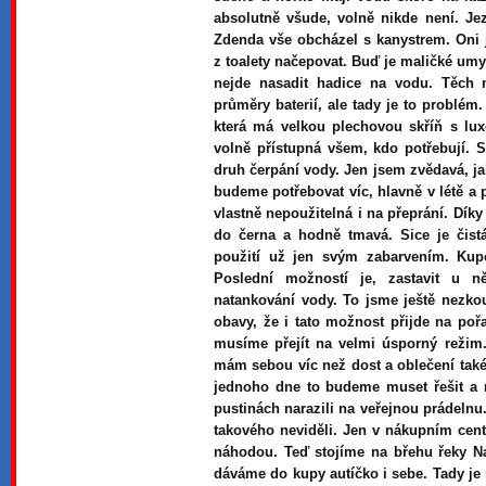
absolutně všude, volně nikde není. J
Zdenda vše obcházel s kanystrem. Oni jí
z toalety načepovat. Buď je maličké umy
nejde nasadit hadice na vodu. Těch 
průměry baterií, ale tady je to problé
která má velkou plechovou skříň s lu
volně přístupná všem, kdo potřebují. 
druh čerpání vody. Jen jsem zvědavá, j
budeme potřebovat víc, hlavně v létě a 
vlastně nepoužitelná i na přeprání. Dík
do černa a hodně tmavá. Sice je čistá
použití už jen svým zabarvením. Kup
Poslední možností je, zastavit u 
natankování vody. To jsme ještě nezkou
obavy, že i tato možnost přijde na poř
musíme přejít na velmi úsporný režim. 
mám sebou víc než dost a oblečení také
jednoho dne to budeme muset řešit a 
pustinách narazili na veřejnou prádelnu
takového neviděli. Jen v nákupním centru
náhodou. Teď stojíme na břehu řeky N
dáváme do kupy autíčko i sebe. Tady je 