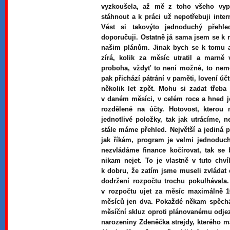
vyzkoušela, až mě z toho všeho vyp
stáhnout a k práci už nepotřebuji inter
Vést si takovýto jednoduchý přehl
doporučuji. Ostatně já sama jsem se k 
našim plánům. Jinak bych se k tomu a
zírá, kolik za měsíc utratil a marně
proboha, vždyť to není možné, to nemo
pak přichází pátrání v paměti, lovení ú
několik let zpět. Mohu si zadat třeba
v daném měsíci, v celém roce a hned j
rozdělené na účty. Hotovost, ktero
jednotlivé položky, tak jak utrácíme, 
stále máme přehled. Největší a jediná p
jak říkám, program je velmi jednoduc
nezvládáme finance kočírovat, tak se
nikam nejet. To je vlastně v tuto chv
k dobru, že zatím jsme museli zvládat
dodržení rozpočtu trochu pokulhávala
v rozpočtu ujet za měsíc maximálně 1
měsíců jen dva. Pokaždé někam spěch
měsíční skluz oproti plánovanému odjez
narozeniny Zdeněčka strejdy, kterého 