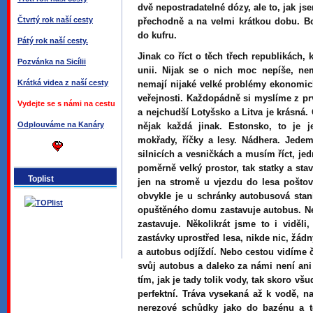
dvě nepostradatelné dózy, ale to, jak js
Čtvrtý rok naší cesty
přechodně a na velmi krátkou dobu. B
do kufru.
Pátý rok naší cesty.
Jinak co říct o těch třech republikách, 
Pozvánka na Sicílii
unii. Nijak se o nich moc nepíše, ne
Krátká videa z naší cesty
nemají nijaké velké problémy ekonomické
veřejnosti. Každopádně si myslíme z pr
Vydejte se s námi na cestu
a nejchudší Lotyšsko a Litva je krásná.
Odplouváme na Kanáry
nějak každá jinak. Estonsko, to je 
mokřady, říčky a lesy. Nádhera. Jedem
silnicích a vesničkách a musím říct, jed
poměrně velký prostor, tak statky a st
Toplist
jen na stromě u vjezdu do lesa poštovn
obvykle je u schránky autobusová stan
opuštěného domu zastavuje autobus. Nev
zastavuje. Několikrát jsme to i viděli
zastávky uprostřed lesa, nikde nic, žád
a autobus odjíždí. Nebo cestou vidíme č
svůj autobus a daleko za námi není ani
tím, jak je tady tolik vody, tak skoro vš
perfektní. Tráva vysekaná až k vodě, 
nerezové schůdky jako do bazénu a 