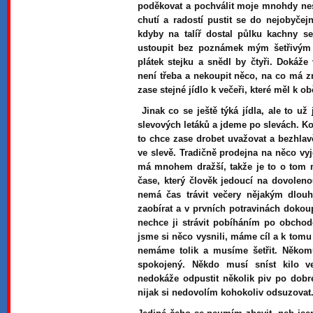
poděkovat a pochválit moje mnohdy nes
chutí a radostí pustit se do nejobyčejn
kdyby na talíř dostal půlku kachny s
ustoupit bez poznámek mým šetřivým 
plátek stejku a snědl by čtyři. Dokáže
není třeba a nekoupit něco, na co má 
zase stejné jídlo k večeři, které měl k o
Jinak co se ještě týká jídla, ale to už
slevových letáků a jdeme po slevách. Kol
to chce zase drobet uvažovat a bezhlav
ve slevě. Tradičně prodejna na něco vyj
má mnohem dražší, takže je to o tom na
čase, který člověk jedoucí na dovolen
nemá čas trávit večery nějakým dlo
zaobírat a v prvních potravinách dokou
nechce ji strávit pobíháním po obcho
jsme si něco vysnili, máme cíl a k tomu
nemáme tolik a musíme šetřit. Někom
spokojený. Někdo musí sníst kilo v
nedokáže odpustit několik piv po dobré
nijak si nedovolím kohokoliv odsuzovat. 