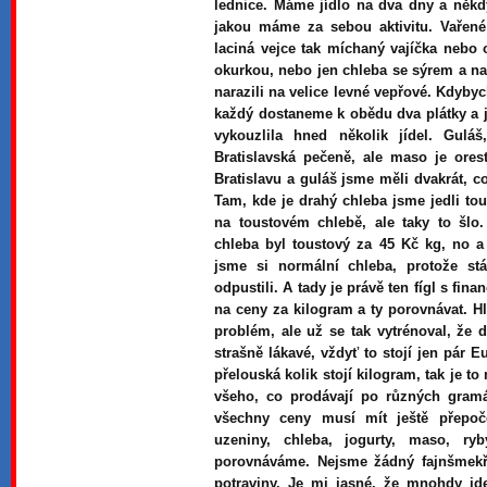
lednice. Máme jídlo na dva dny a někdy
jakou máme za sebou aktivitu. Vařené
laciná vejce tak míchaný vajíčka nebo 
okurkou, nebo jen chleba se sýrem a na
narazili na velice levné vepřové. Kdyby
každý dostaneme k obědu dva plátky a 
vykouzlila hned několik jídel. Gulá
Bratislavská pečeně, ale maso je ore
Bratislavu a guláš jsme měli dvakrát, co
Tam, kde je drahý chleba jsme jedli tou
na toustovém chlebě, ale taky to šlo.
chleba byl toustový za 45 Kč kg, no a
jsme si normální chleba, protože st
odpustili. A tady je právě ten fígl s fina
na ceny za kilogram a ty porovnávat. H
problém, ale už se tak vytrénoval, že
strašně lákavé, vždyť to stojí jen pár
přelouská kolik stojí kilogram, tak je t
všeho, co prodávají po různých gram
všechny ceny musí mít ještě přepoč
uzeniny, chleba, jogurty, maso, ry
porovnáváme. Nejsme žádný fajnšmekři
potraviny. Je mi jasné, že mnohdy jd