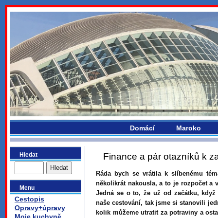
bydlikemevropou.com
Domácí
Maroko
Hledat
Finance a pár otazníků k z
Ráda bych se vrátila k slíbenému téma
několikrát nakousla, a to je rozpočet a 
Menu
Jedná se o to, že už od začátku, když 
Cestopis
naše cestování, tak jsme si stanovili j
Opravy+úpravy
kolik můžeme utratit za potraviny a os
Moje kuchyně