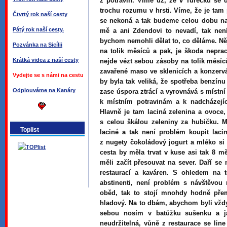
z potravin. Víme už, že v Turecku se 
trochu rozumu v hrsti. Víme, že je tam
Čtvrtý rok naší cesty
se nekoná a tak budeme celou dobu na 
Pátý rok naší cesty.
mě a ani Zdendovi to nevadí, tak nen
bychom nemohli dělat to, co děláme. Ně
Pozvánka na Sicílii
na tolik měsíců a pak, je škoda neprac
Krátká videa z naší cesty
nejde vézt sebou zásoby na tolik měsíců
zavařené maso ve sklenicích a konzerv
Vydejte se s námi na cestu
by byla tak veliká, že spotřeba benzín
Odplouváme na Kanáry
zase úspora ztrácí a vyrovnává s místní
k místním potravinám a k nadcházejíc
Hlavně je tam laciná zelenina a ovoce,
s celou škálou zeleniny za hubičku. M
Toplist
laciné a tak není problém koupit lac
z nugety čokoládový jogurt a mléko si
cesta by měla trvat v kuse asi tak 8 
měli začít přesouvat na sever. Daří se
restaurací a kaváren. S ohledem na t
abstinenti, není problém s návštěvou 
oběd, tak to stojí mnohdy hodně přem
hladový. Na to dbám, abychom byli vždy
sebou nosím v batůžku sušenku a j
neudržitelná, vůně z restaurace se lin