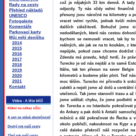
což je nějakých 33 km denně. A tady 
Rady na cesty
odjezdy. Ty nás vždy velmi finančně 
Přehled nákladů
přesuny jsou náročné na kilometry a p
UNESCO
Fotogalerie
vracet velmi rychle, jednak kvůli mé
Komentáře
dalších záležitostí. Bohužel jsme 
Parkovací karty
nedodělaných, které nás cestou dohonil
Můj milý deníčku
bychom se nemuseli vracet, tak by to 
2014
reálných, ale jak se na to koukám, z kte
2015
nepůjde, pokud zase chceme dodržet n
2016
Zdenda má pravdu, když tvrdí, že právě
2017
Turecko je od nás nejdál a to samé Est
2018
Itálie, tak ten přesun na sever Belgi
2019
2020
kilometrů a budeme plán plnit. Teď nás
2021
moc těším. Turecko mi přirostlo k srdc
Kontakt
zalekli a nejeli jsme až dolů a centrální
utečenců. Tak jsme stanovili trasu a až 
jsme udělali chybu, že jsme podlehli 
Videa - A léta běží
do Turecka a os Istanbulu pokračovat
Klikni na odkaz níže:
do Ankary a pak dolů k Antalii samozř
A sen se stává skutečností
měsíců a dál pokračovat do Řecka a vr
okolo pobřeží, nakouknout na Kypr a p
Druhý rok naší cesty
celé daleko překročí náš rozpočet na
Třetí rok naší cesty