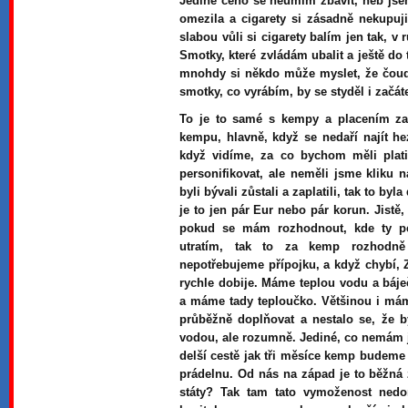
Jediné čeho se neumím zbavit, neb jsem
omezila a cigarety si zásadně nekupuji
slabou vůli si cigarety balím jen tak, v 
Smotky, které zvládám ubalit a ještě do 
mnohdy si někdo může myslet, že čoudí
smotky, co vyrábím, by se styděl i začá
To je to samé s kempy a placením za
kempu, hlavně, když se nedaří najít he
když vidíme, za co bychom měli platit
personifikovat, ale neměli jsme klik
byli bývali zůstali a zaplatili, tak to b
je to jen pár Eur nebo pár korun. Jist
pokud se mám rozhodnout, kde ty p
utratím, tak to za kemp rozhodn
nepotřebujeme přípojku, a když chybí, 
rychle dobije. Máme teplou vodu a báj
a máme tady teploučko. Většinou i mám
průběžně doplňovat a nestalo se, že 
vodou, ale rozumně. Jediné, co nemám je
delší cestě jak tři měsíce kemp budem
prádelnu. Od nás na západ je to běžná z
státy? Tak tam tato vymoženost nedor