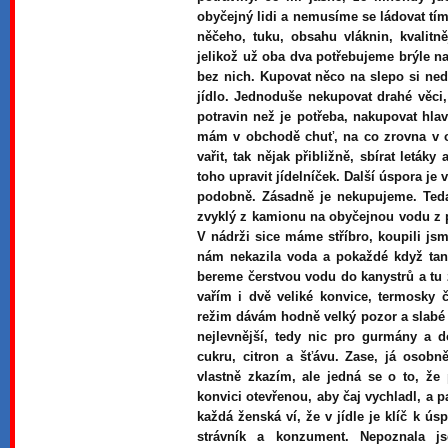
obyčejný lidi a nemusíme se ládovat tím 
něčeho, tuku, obsahu vláknin, kvalitn
jelikož už oba dva potřebujeme brýle na 
bez nich. Kupovat něco na slepo si ned
jídlo. Jednoduše nekupovat drahé věci
potravin než je potřeba, nakupovat hla
mám v obchodě chuť, na co zrovna v 
vařit, tak nějak přibližně, sbírat leták
toho upravit jídelníček. Další úspora je
podobně. Zásadně je nekupujeme. Teda 
zvyklý z kamionu na obyčejnou vodu z p
V nádrži sice máme stříbro, koupili jsm
nám nekazila voda a pokaždé když ta
bereme čerstvou vodu do kanystrů a tu
vařím i dvě veliké konvice, termosky 
režim dávám hodně velký pozor a slabé 
nejlevnější, tedy nic pro gurmány a d
cukru, citron a šťávu. Zase, já osob
vlastně zkazím, ale jedná se o to, ž
konvici otevřenou, aby čaj vychladl, a 
každá ženská ví, že v jídle je klíč k ú
strávník a konzument. Nepoznala 