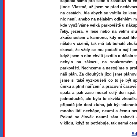
kapitola sama pro sebe a zaslouží si chv
jinde. Vlastně, už jsem se před nedávn
na cestách. Ale abych se vrátila ke ke
nic není, anebo na nějakém odlehlém m
kde využíváme velká parkoviště u nákup
řeky, jezera, v lese nebo na velmi s
zkušenostem z kamionu, kdy musel hleda
někde v cizině, tak má tak bohaté zkuš
skovat, že vždy se mu podařilo najít pe
když jsem s ním chvíli jezdila a dělala 
nebylo na zákazu, na soukromém 
parkovišti. Nechceme a nestojíme o prob
náš plán. Za dlouhých jízd jsme plánoval
jsme si také vyzkoušeli co to je být
úniku a plnit nařízení a pracovní časové
spala a pak zase musel celý den spát 
jednoduché, ale byla to skvělá zkouška
případě jde dost ztuha, jak být toleran
mnoho lidí nechápe, neumí a čemu ner
Pokud se člověk neumí sám zabavit 
v klidu, když to potřebuje, tak nemá c
Sd