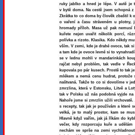
ruky jablko a hned je lépe. V autě je 
v bytě doma. Na cestě jsem schopná z j
Zkrátka to co doma by člověk zbaštil k 
o vaření a času stráveném u plotny
hromady příloh. Masa už pak nemusí b
kuřete nejen uvařit několik porcí, r
polívka a rizoto. Klasika. Kdo někdy mus
vším. V zemi, kde je drahé ovoce, tak si
a tam kde je ovoce levné si to vynahrad
se v lednu mohli v mandarinkách koup
rajčat nebyl problém, tak vedle v Řec
kupovala po pár kusech. Prostě to tak j
mlékem a nemá cenu hudrat, protože s
naštvaná. Takže to co si dovolíme v jed
zmrzlina, která v Estonsku, Litvě a Lo
tak v Polsku už nás podobná vyjde na 
Nahoře jsme si zmrzlin užili vrchovatě. 
s recepty, tak jak je používám a které 
velká, je to malý prostor, kam se musí
Hlavně když vařím, jak já říkám do kyb
večer, kdy rozporcuju kuře a udělám 
nechám ve sprše na zemi vychladnout 