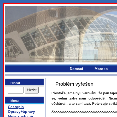
bydlikemevropou.com
Domácí
Maroko
Hledat
Problém vyřešen
Přestože jsme byli varováni, že pan taj
se, velmi záhy nám odpověděl. Nicm
Menu
očekávali, a to zamítavá. Potvrzuje strik
Cestopis
Opravy+úpravy
Xxxxxxxxxxxxxxxxxxxxxxxxxxxxxxxxxxx
Moje kuchyně