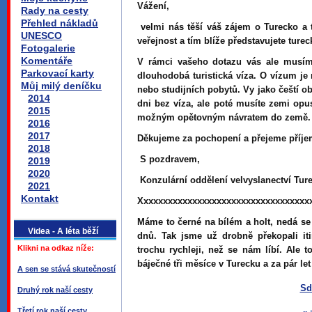
Vážení,
Rady na cesty
Přehled nákladů
velmi nás těší váš zájem o Turecko a t
UNESCO
veřejnost a tím blíže představujete ture
Fotogalerie
Komentáře
V rámci vašeho dotazu vás ale musím 
Parkovací karty
dlouhodobá turistická víza. O vízum j
Můj milý deníčku
nebo studijních pobytů. Vy jako čeští 
2014
dni bez víza, ale poté musíte zemi opu
2015
možným opětovným návratem do země.
2016
2017
Děkujeme za pochopení a přejeme příje
2018
S pozdravem,
2019
2020
Konzulární oddělení velvyslanectví T
2021
Kontakt
Xxxxxxxxxxxxxxxxxxxxxxxxxxxxxxxxxxx
Máme to černé na bílém a holt, nedá se
Videa - A léta běží
dnů. Tak jsme už drobně překopali it
Klikni na odkaz níže:
trochu rychleji, než se nám líbí. Ale t
báječné tři měsíce v Turecku a za pár let
A sen se stává skutečností
Sd
Druhý rok naší cesty
Třetí rok naší cesty