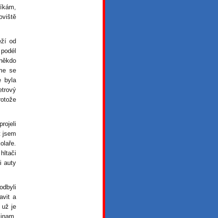
říkám,
oviště
eží od
 podél
 někdo
sme se
e byla
etrový
rotože
rojeli
t jsem
olaře.
hltači
i auty
odbyli
avit a
 už je
jinam,