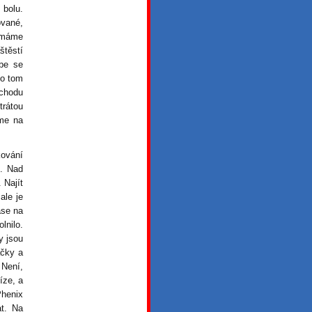
bolu.
ované,
í máme
štěstí
be se
 o tom
dchodu
trátou
sme na
kování
t. Nad
 Najít
ale je
ase na
lnilo.
y jsou
áčky a
 Není,
íze, a
Phenix
t. Na