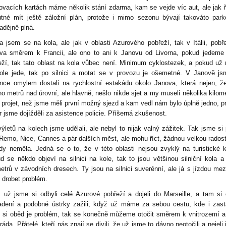
ovacích kartách máme několik stání zdarma, kam se vejde víc aut, ale jak 
utné mít ještě záložní plán, protože i mimo sezonu bývají takováto park
adějně plná.
la jsem se na kola, ale jak v oblasti Azurového pobřeží, tak v Itálii, pobř
va směrem k Francii, ale ono to ani k Janovu od Livorna, pokud jedeme
eží, tak tato oblast na kola vůbec není. Minimum cyklostezek, a pokud už
ole jede, tak po silnici a motat se v provozu je ošemetné. V Janově j
nce omylem dostali na rychlostní estakádu okolo Janova, která nejen, ž
o metrů nad úrovní, ale hlavně, nešlo nikde sjet a my museli několika kilom
 projet, než jsme měli první možný sjezd a kam vedl nám bylo úplně jedno, p
r jsme dojížděli za asistence policie. Příšerná zkušenost.
ýletů na kolech jsme udělali, ale nebyl to nijak valný zážitek. Tak jsme si p
Remo, Nice, Cannes a pár dalších měst, ale mohu říct, žádnou velkou rados
zdy neměla. Jedná se o to, že v této oblasti nejsou zvyklý na turistické k
d se někdo objeví na silnici na kole, tak to jsou většinou silniční kola a 
metrů v závodních dresech. Ty jsou na silnici suverénní, ale já s jízdou mez
drobet problém.
 už jsme si odbyli celé Azurové pobřeží a dojeli do Marseille, a tam si 
adení a podobné ústrky zažili, když už máme za sebou cestu, kde i zast
t si oběd je problém, tak se konečně můžeme otočit směrem k vnitrozemí a
ráda. Přátelé, kteří nás znají se divili, že už jsme to dávno neotočili a nejeli 