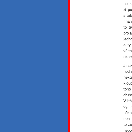
nesk
S po
s te
finan
to t
proj
jedn
a ty
všeh
okam
Jina
hodn
někt
klou
toho
druh
V Itá
vysl
něka
i oni
to z
nebo