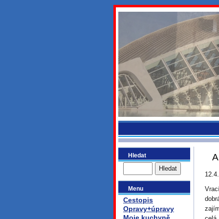
bydlikeme
Hledat
A
12.4
Menu
Vrac
dobr
Cestopis
Opravy+úpravy
zají
Moje kuchyně
celá