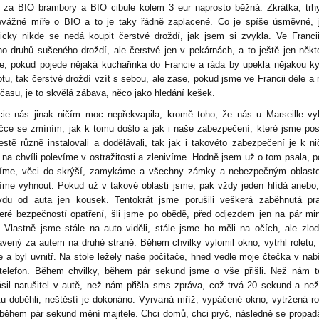
 za BIO brambory a BIO cibule kolem 3 eur naprosto běžná. Zkrátka, trh
evážné míře o BIO a to je taky řádně zaplacené. Co je spíše úsměvné, 
ticky nikde se nedá koupit čerstvé droždí, jak jsem si zvykla. Ve Franci
o druhů sušeného droždí, ale čerstvé jen v pekárnách, a to ještě jen někt
e, pokud pojede nějaká kuchařinka do Francie a ráda by upekla nějakou k
otu, tak čerstvé droždí vzít s sebou, ale zase, pokud jsme ve Francii déle 
 času, je to skvělá zábava, něco jako hledání kešek.
cie nás jinak ničím moc nepřekvapila, kromě toho, že nás u Marseille vyk
ičce se zmíním, jak k tomu došlo a jak i naše zabezpečení, které jsme po
estě různě instalovali a dodělávali, tak jak i takovéto zabezpečení je k n
 na chvíli polevíme v ostražitosti a zlenivíme. Hodně jsem už o tom psala, p
zíme, věci do skrýší, zamykáme a všechny zámky a nebezpečným oblast
íme vyhnout. Pokud už v takové oblasti jsme, pak vždy jeden hlídá anebo
vdu od auta jen kousek. Tentokrát jsme porušili veškerá zaběhnutá pra
eré bezpečností opatření, šli jsme po obědě, před odjezdem jen na pár mi
. Vlastně jsme stále na auto viděli, stále jsme ho měli na očích, ale zlod
ravený za autem na druhé straně. Během chvilky vylomil okno, vytrhl roletu, 
e a byl uvnitř. Na stole ležely naše počítače, hned vedle moje čtečka v nab
telefon. Během chvilky, během pár sekund jsme o vše přišli. Než nám t
ásil narušitel v autě, než nám přišla sms zpráva, což trvá 20 sekund a ne
tu doběhli, neštěstí je dokonáno. Vyrvaná mříž, vypáčené okno, vytržená ro
 během pár sekund mění majitele. Chci domů, chci pryč, následně se propa