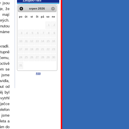
Zaujalo nás
y jsou
je, že
srpen
2026
i mají
po
út
st
čt
pá
so
ne
erých.
1
2
ynutou
a máme
3
4
5
6
7
8
9
10
11
12
13
14
15
16
radli.
17
18
19
20
21
22
23
stupně
ičemu,
24
25
26
27
28
29
30
octivě
31
em se
RSS
, jsme
vidla,
nut od
ěj byl
vytrhl
íječce
elefon
ž jsme
leta a
dám do