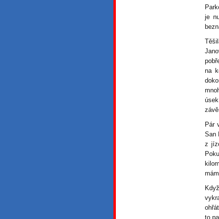
Park
je n
bezn
Těši
Jano
pobř
na k
doko
mnoh
úsek
závě
Pár v
San 
z jí
Poku
kilo
mám 
Když
vykr
ohřá
to pa