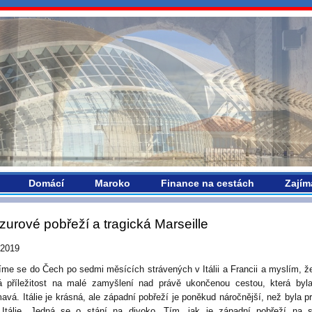
vropou.com
Domácí
Maroko
Finance na cestách
Zajím
zurové pobřeží a tragická Marseille
.2019
íme se do Čech po sedmi měsících strávených v Itálii a Francii a myslím, že
á příležitost na malé zamyšlení nad právě ukončenou cestou, která byl
mavá. Itálie je krásná, ale západní pobřeží je poněkud náročnější, než byla p
 Itálie. Jedná se o stání na divoko. Tím, jak je západní pobřeží na 