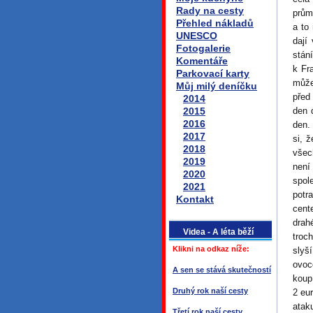
Rady na cesty
prům
Přehled nákladů
a to
UNESCO
dají
Fotogalerie
stán
Komentáře
k Fr
Parkovací karty
může
Můj milý deníčku
před
2014
2015
den 
2016
den.
2017
si, 
2018
všec
2019
není
2020
spol
2021
potr
Kontakt
cent
drah
Videa - A léta běží
troc
Klikni na odkaz níže:
slyš
ovoc
A sen se stává skutečností
koup
Druhý rok naší cesty
2 eu
ataku
Třetí rok naší cesty