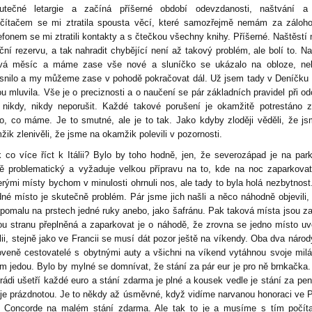
utečné letargie a začíná příšerné období odevzdanosti, naštvání a 
čítačem se mi ztratila spousta věcí, které samozřejmě nemám za záloh
lefonem se mi ztratili kontakty a s čtečkou všechny knihy. Příšerné. Naštěst
ční rezervu, a tak nahradit chybějící není až takový problém, ale bolí to. Na
rvá měsíc a máme zase vše nové a sluníčko se ukázalo na obloze, ne
asnilo a my můžeme zase v pohodě pokračovat dál. Už jsem tady v Deníčku
ou mluvila. Vše je o preciznosti a o naučení se pár základních pravidel při o
 nikdy, nikdy neporušit. Každé takové porušení je okamžitě potrestáno z
o, co máme. Je to smutné, ale je to tak. Jako kdyby zloději věděli, že j
žik zlenivěli, že jsme na okamžik polevili v pozornosti.
k co více říct k Itálii? Bylo by toho hodně, jen, že severozápad je na par
ě problematický a vyžaduje velkou přípravu na to, kde na noc zaparkova
erými místy bychom v minulosti ohrnuli nos, ale tady to byla holá nezbytnost.
dné místo je skutečně problém. Pár jsme jich našli a něco náhodně objevili, 
 pomalu na prstech jedné ruky anebo, jako šafránu. Pak taková místa jsou z
ou stranu přeplněná a zaparkovat je o náhodě, že zrovna se jedno místo uvo
lii, stejně jako ve Francii se musí dát pozor ještě na víkendy. Oba dva národ
oveně cestovatelé s obytnými auty a všichni na víkend vytáhnou svoje mil
m jedou. Bylo by mylné se domnívat, že stání za pár eur je pro ně brnkačka.
 rádi ušetří každé euro a stání zdarma je plné a kousek vedle je stání za pen
eje prázdnotou. Je to někdy až úsměvné, když vidíme narvanou honoraci ve 
 Concorde na malém stání zdarma. Ale tak to je a musíme s tím počíta