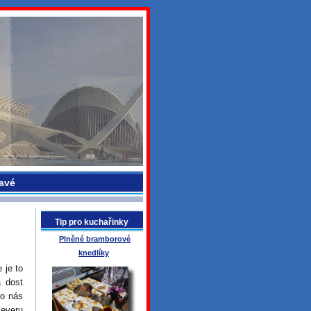
avé
Tip pro kuchařinky
Plněné bramborové
knedlíky
 je to
a dost
ro nás
severu