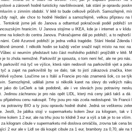
yslové a zároveň hodně turisticky navštěvované, tak stání je opravdu posk
 mluvím o zimním období. V létě to bude celkově průšvih. Samozřejmě, mí
 vždy najít, ale chce to hodně hledání a samozřejmě, velkou přípravu na
í. Tentokrát jsme jeli do Janova a odtamtud pokračovali podél pobřeží 
ancouzským hranicím. U Janova stojíme u IKEA, kde je i internet a v klidu
me na kolech do centra Janova. Pokračujeme dál po pobřeží, a to nejhorší 
 námi. Celé Azurové pobřeží je jedna velká tragédie. Stání hledal Zdenda
děsně úmorně. I několik hodin se každý večer snažil najít místo na noc na
 Vůbec si neumím představit tuto část mořského pobřeží projíždět v létě. 
že je to zhola nemožné. Parkovišť je spousta, o tom není řeč, ale ne pro nás
h parkovišť má tyč ve výšce, která nám nedovolí na parkoviště vjet a pok
 tyč a zajet na parkoviště by se dalo, tak to jistí zákazová značka, kte
ehlivě vyžene. Loučíme se s Itálií a Francie pro nás znamená šok, co se tý
avin. Samozřejmě, udělali jsme si několik karet na slevy do velkých nák
er jako do LeClerk a tak podobně, ale i ve slevách jsou potraviny nesk
é. Jedinou záchranou je pro nás opět LIDL, který má ceny jakš takš a dá
hu přijatelnou cenu nakoupit. Trhy jsou pro nás zcela nedostupné. Ve Francii
í na potraviny BIO a ty jsou opravdu hodně drahé. Jedná se veškerou zele
e. Jestli, že jablka stojí v supermarketu kolem 2eur za kilogram, tak v L
íme kolem 1.2 eur, ale na trhu jsou to klidně 3 eur a výš a tak je to se vším
r za kilogram cibule v supermarketu mě doslova omráčila, zrovna tak cena b
jící 2 eur ale v Lidl se dá koupit cibule za 1 eur, brambory za 0,70, ale na t