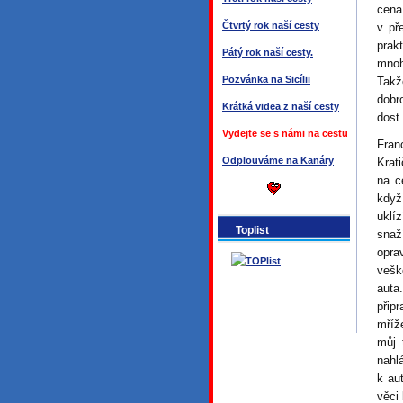
cena
Čtvrtý rok naší cesty
v př
prak
Pátý rok naší cesty.
mnoh
Pozvánka na Sicílii
Takž
dobr
Krátká videa z naší cesty
dost
Vydejte se s námi na cestu
Fran
Odplouváme na Kanáry
Krat
na c
když
uklí
Toplist
snaž
opra
vešk
auta
přip
mříž
můj 
nahl
k au
věci