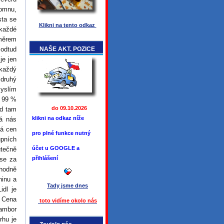
romnu,
sta se
Klikni na tento odkaz
 každé
směrem
NAŠE AKT. POZICE
 odtud
je jen
 každý
 druhý
Myslím
. 99 %
do 09.10.2026
ud tam
klikni na odkaz níže
rá nás
ká cen
pro plné funkce
nutný
upních
účet u GOOGLE a
utečně
přihlášení
 se za
 hodně
ninu a
Tady jsme
dnes
idl je
. Cena
toto vidíme okolo ná
s
rambor
rhu je