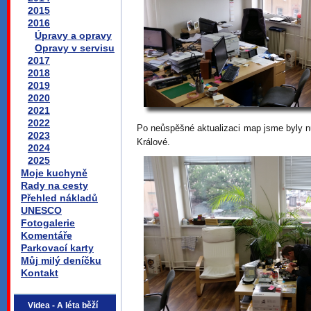
2015
2016
Úpravy a opravy
Opravy v servisu
2017
2018
2019
2020
2021
2022
Po neůspěšné aktualizaci map jsme byly nuc
2023
Králové.
2024
2025
Moje kuchyně
Rady na cesty
Přehled nákladů
UNESCO
Fotogalerie
Komentáře
Parkovací karty
Můj milý deníčku
Kontakt
Videa - A léta běží