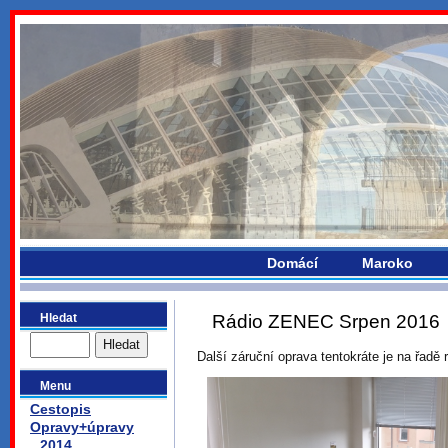
bydlikemevropou.com
Domácí
Maroko
Hledat
Rádio ZENEC Srpen 2016
Další záruční oprava tentokráte je na řadě 
Menu
Cestopis
Opravy+úpravy
2014