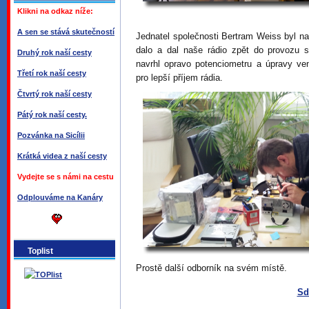
Klikni na odkaz níže:
A sen se stává skutečností
Jednatel společnosti
Bertram Weiss byl nap
dalo a dal naše rádio zpět do provozu 
Druhý rok naší cesty
navrhl opravo potenciometru a úpravy ven
Třetí rok naší cesty
pro lepší příjem rádia.
Čtvrtý rok naší cesty
Pátý rok naší cesty.
Pozvánka na Sicílii
Krátká videa z naší cesty
Vydejte se s námi na cestu
Odplouváme na Kanáry
Toplist
Prostě další odborník na svém místě.
Sd