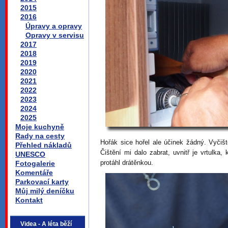
2015
2016
Úpravy a opravy
Opravy v servisu
2017
2018
2019
2020
2021
2022
2023
2024
2025
Moje kuchyně
Rady na cesty
Hořák sice hořel ale účinek žádný. Vyčišt
Přehled nákladů
Čištění mi dalo zabrat, uvnitř je vrtulka
UNESCO
protáhl drátěnkou.
Fotogalerie
Komentáře
Parkovací karty
Můj milý deníčku
Kontakt
Videa - A léta běží