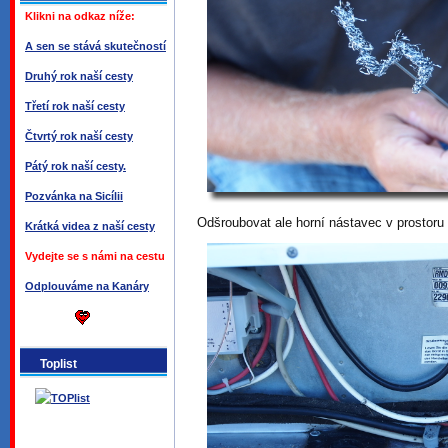
Klikni na odkaz níže:
A sen se stává skutečností
Druhý rok naší cesty
Třetí rok naší cesty
Čtvrtý rok naší cesty
Pátý rok naší cesty.
Pozvánka na Sicílii
Odšroubovat ale horní nástavec v prostoru
Krátká videa z naší cesty
Vydejte se s námi na cestu
Odplouváme na Kanáry
Toplist