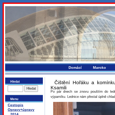
bydlikemevropou.com
Domácí
Maroko
Hledat
Čištění Hořáku a komínku
Ksamili
Po pár dnech se znovu pouštím do led
výparníku. Lednice nám přestal úplně chladit
Menu
Cestopis
Opravy+úpravy
2014