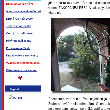
jde se na to to zpravit. Ale pokud nikdo 
Klikni na odkaz níže:
v tom „ZAKOPANEJ PES“. A pak celý den h
A sen se stává skutečností
vše a nic.
Druhý rok naší cesty
Třetí rok naší cesty
Čtvrtý rok naší cesty
Pátý rok naší cesty.
Pozvánka na Sicílii
Krátká videa z naší cesty
Vydejte se s námi na cestu
Odplouváme na Kanáry
Toplist
Rozeberete vše a nic. Pak najednou jak
Zírám a nevěřím vlastním očím. Onen zak
se skoro sami opraví, se určitě vrátí a to 