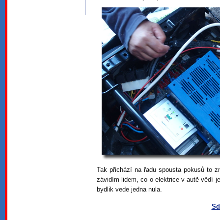
Tak přichází na řadu spousta pokusů to zn
závidím lidem, co o elektrice v autě vědí 
bydlik vede jedna nula.
Sd