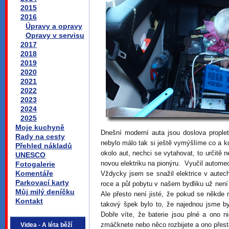
2015
2016
Úpravy a opravy
Opravy v servisu
2017
2018
2019
2020
2021
2022
2023
2024
2025
Moje kuchyně
Dnešní moderní auta jsou doslova proplet
Rady na cesty
nebylo málo tak si ještě vymýšlíme co a kd
Přehled nákladů
okolo aut, nechci se vytahovat, to určitě n
UNESCO
novou elektriku na pionýru. Vyučil autome
Fotogalerie
Komentáře
Vždycky jsem se snažil elektrice v autec
Parkovací karty
roce a půl pobytu v našem bydliku už nen
Můj milý deníčku
Ale přesto není jisté, že pokud se někde 
Kontakt
takový špek bylo to, že najednou jsme b
Dobře víte, že baterie jsou plné a ono 
zmáčknete nebo něco rozbijete a ono přestan
Videa - A léta běží