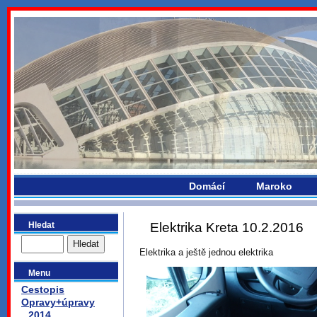
bydlikemevropou.com
Domácí
Maroko
Hledat
Elektrika Kreta 10.2.2016
Elektrika a ještě jednou elektrika
Menu
Cestopis
Opravy+úpravy
2014