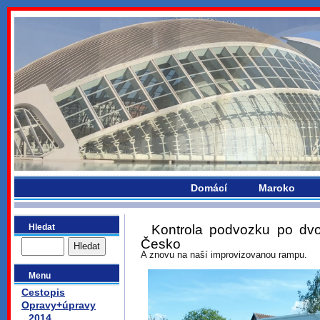
bydlikemevropou.com
Domácí
Maroko
Hledat
Kontrola podvozku po dv
Česko
A znovu na naší improvizovanou rampu.
Menu
Cestopis
Opravy+úpravy
2014