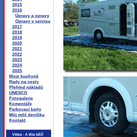
2015
2016
Úpravy a opravy
Opravy v servisu
2017
2018
2019
2020
2021
2022
2023
2024
2025
Moje kuchyně
Rady na cesty
Přehled nákladů
UNESCO
Fotogalerie
Komentáře
Parkovací karty
Můj milý deníčku
Kontakt
Videa - A léta běží