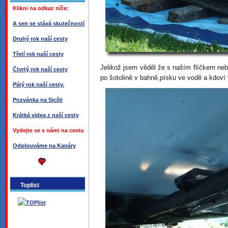
Klikni na odkaz níže:
A sen se stává skutečností
Druhý rok naší cesty
Třetí rok naší cesty
Jelikož jsem věděl že s naším flíčkem nebu
Čtvrtý rok naší cesty
po šotolině v bahně,písku ve vodě a kdoví 
Pátý rok naší cesty.
Pozvánka na Sicílii
Krátká videa z naší cesty
Vydejte se s námi na cestu
Odplouváme na Kanáry
Toplist