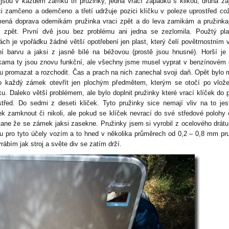
 jsou v každém zámku tři pružinky, jedna vrací západku s klikou, druhá zaj
ci zamčeno a odemčeno a třetí udržuje pozici klíčku v poleze uprostřed co
ená doprava odemikám pružinka vraci zpět a do leva zamikám a pružink
í zpět. První dvě jsou bez problému ani jedna se zezlomila. Použtý pl
kách je vpořádku žádné větší opotřebení jen plast, který čelí povětrnostním 
í barvu a jaksi z jasně bílé na béžovou (prostě jsou hnusné). Horší je
ama ty jsou znovu funkční, ale všechny jsme musel vyprat v benzínovém č
u promazat a rozchodit. Čas a prach na nich zanechal svoji daň. Opět bylo
o každý zámek otevřít jen plochým předmětem, kterým se otočí po vlož
u. Daleko větší problémem, ale bylo doplnit pružinky které vrací klíček do 
střed. Do sedmi z deseti kliček. Tyto pružinky sice nemají vliv na to jest
k zamknout či nikoli, ale pokud se klíček nevrací do své středové polohy
tane že se zámek jaksi zasekne. Pružinky jsem si vyrobil z ocelového drátu
u pro tyto účely vozím a to hned v několika průměrech od 0,2 – 0,8 mm pr
yrábím jak stroj a světe div se zatím drží.