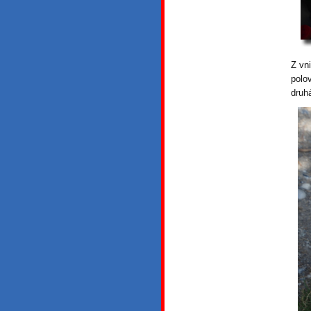
Z vn
polo
druhá