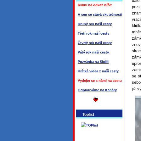
dále
Klikni na odkaz níže:
pozi
znam
A sen se stává skutečností
vrac
Druhý rok naší cesty
klič
mněn
Třetí rok naší cesty
zámk
Čtvrtý rok naší cesty
znov
skor
Pátý rok naší cesty.
zámk
Pozvánka na Sicílii
upro
záme
Krátká videa z naší cesty
se s
Vydejte se s námi na cestu
sebo
již v
Odplouváme na Kanáry
Toplist