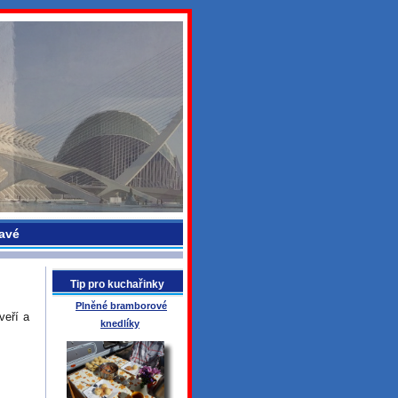
avé
Tip pro kuchařinky
Plněné bramborové
veří a
knedlíky