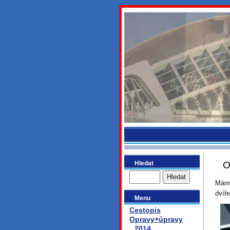
bydlikeme
Hledat
O
Máme
dvíře
Menu
Cestopis
Opravy+úpravy
2014