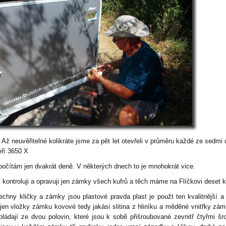
 Až neuvěřitelné kolikráte jsme za pět let otevřeli v průměru každé ze sedmi 
eří 3650 X
 počítám jen dvakrát deně. V některých dnech to je mnohokrát vice.
 kontroluji a opravuji jen zámky všech kufrů a těch máme na Flíčkovi deset 
echny kličky a zámky jsou plastové pravda plast je použt ten kvalitnější a 
 jen vložky zámku kovové tedy jakási slitina z hliníku a měděné vnitřky zám
pládají ze dvou polovin, které jsou k sobě přišroubované zevnitř čtyřmi šr