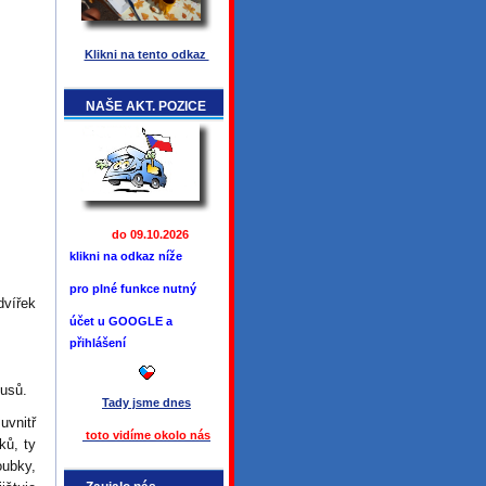
Klikni na tento odkaz
NAŠE AKT. POZICE
do 09.10.2026
klikni na odkaz níže
pro plné funkce
nutný
dvířek
účet u GOOGLE a
přihlášení
kusů.
Tady jsme
dnes
uvnitř
toto vidíme okolo ná
s
ků, ty
oubky,