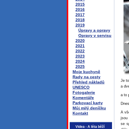
2015
2016
2017
2018
2019
Úpravy a opravy
Opravy v servisu
2020
2021
2022
2023
2024
2025
Moje kuchyně
Rady na cesty
Je to
Přehled nákladů
a dv
UNESCO
Fotogalerie
a to
Komentáře
Parkovací karty
Dnes
Můj milý deníčku
A vš
Kontakt
jsou
se s
Videa - A léta běží