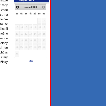
Zaujalo nás
ištuje
ž tedy
srpen
2026
a zase
po
út
st
čt
pá
so
ne
ast na
vlivům
1
2
 to se
3
4
5
6
7
8
9
ističi
 možné
10
11
12
13
14
15
16
ení do
17
18
19
20
21
22
23
polohy
li jde
24
25
26
27
28
29
30
 občas
31
 který
RSS
užinky