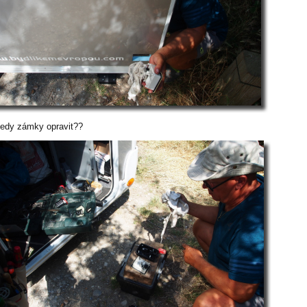
tedy zámky opravit??