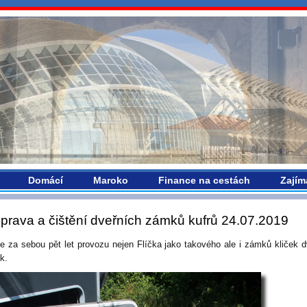
vropou.com
Domácí
Maroko
Finance na cestách
Zajím
prava a čištění dveřních zámků kufrů 24.07.2019
 za sebou pět let provozu nejen Flíčka jako takového ale i zámků kliček d
k.