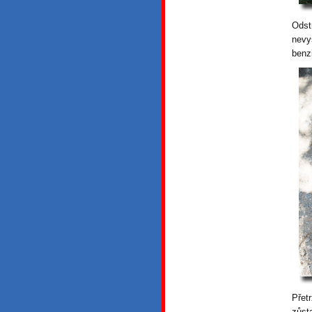
Odst
nevy
benz
Přet
zůst