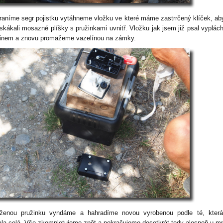
raníme segr pojistku vytáhneme vložku ve které máme zastrrčený klíček, a
skákali mosazné plíšky s pružinkami uvnitř. Vložku jak jsem již psal vyplá
inem a znovu promažeme vazelínou na zámky.
rženou pružinku vyndáme a hahradíme novou vyrobenou podle té, kter
ala celá. Vše zkompletujeme zpět a pokračujeme desetkrát tedy alespoň u m