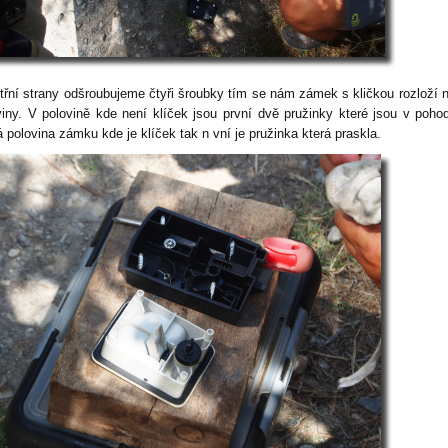
itřní strany odšroubujeme čtyři šroubky tím se nám zámek s kličkou rozloží 
viny. V polovině kde není klíček jsou první dvě pružinky které jsou v poho
 polovina zámku kde je klíček tak n vní je pružinka která praskla.