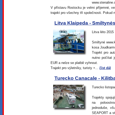
www.stenaline.
V přístavu Rostocku je velmi příjemné, ve
trajekt pro všechny tři společnosti. Pokud 
Litva Klaipeda - Smiltynė
Litva léto 2015
Smiltyné www.k
kosa Joudkarmé
Trajekt pro au
nutno počítat
EUR a nelze se platbě vyhnout.
Trajekt pro výletníky, turisty +...
číst dál
Turecko Canacale - Kilitb
Turecko listop
Trajekty spoj
na poloostrov
jednoduše, v
SEAPORT a stač