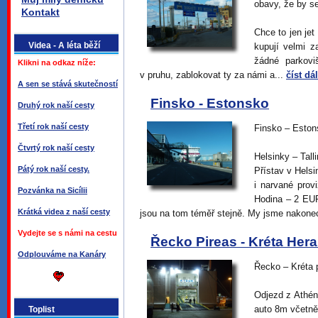
obavy, že by se 
Kontakt
Chce to jen jet
Videa - A léta běží
kupují velmi z
žádné parkovi
Klikni na odkaz níže:
v pruhu, zablokovat ty za námi a...
číst dál
A sen se stává skutečností
Finsko - Estonsko
Druhý rok naší cesty
Třetí rok naší cesty
Finsko – Eston
Čtvrtý rok naší cesty
Helsinky – Tall
Pátý rok naší cesty.
Přístav v Hels
i narvané prov
Pozvánka na Sicílii
Hodina – 2 EUR
Krátká videa z naší cesty
jsou na tom téměř stejně. My jsme nakonec
Vydejte se s námi na cestu
Řecko Pireas - Kréta Hera
Odplouváme na Kanáry
Řecko – Kréta 
Odjezd z Athény
auto 8m včetně
Toplist