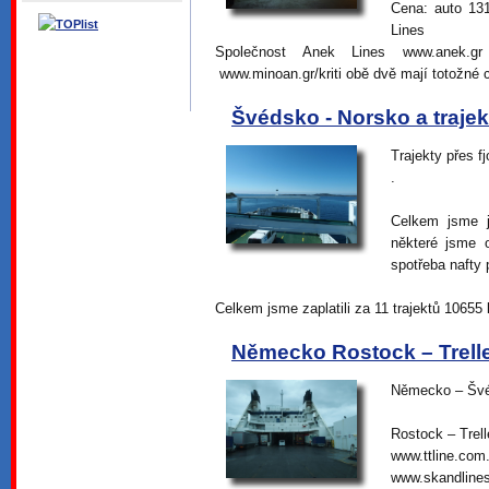
Cena: auto 13
Lines
Společnost Anek Lines www.anek.g
www.minoan.gr/kriti obě dvě mají totožné 
Švédsko - Norsko a trajek
Trajekty přes fj
.
Celkem jsme j
některé jsme 
spotřeba nafty p
Celkem jsme zaplatili za 11 trajektů 10655
Německo Rostock – Trell
Německo – Švé
Rostock – Trel
www.ttline.com
www.skandline