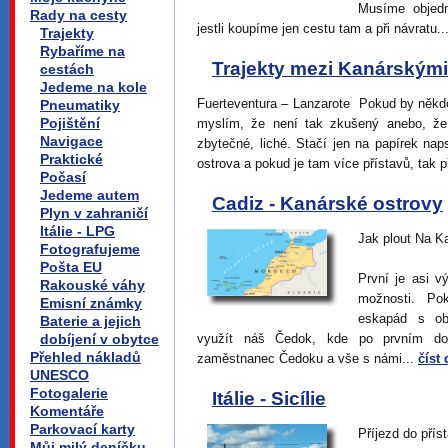
Musíme objedn
Rady na cesty
jestli koupíme jen cestu tam a při návratu..
Trajekty
Rybaříme na
Trajekty mezi Kanárskými
cestách
Jedeme na kole
Fuerteventura – Lanzarote Pokud by někdo 
Pneumatiky
Pojištění
myslím, že není tak zkušený anebo, že
Navigace
zbytečné, liché. Stačí jen na papírek n
Praktické
ostrova a pokud je tam více přístavů, tak p
Počasí
Jedeme autem
Cadiz - Kanárské ostrovy
Plyn v zahraničí
Itálie - LPG
Jak plout Na K
Fotografujeme
Pošta EU
První je asi v
Rakouské váhy
možnosti. Po
Emisní známky
eskapád s ob
Baterie a jejich
dobíjení v obytce
využít náš Čedok, kde po prvním do
Přehled nákladů
zaměstnanec Čedoku a vše s námi...
číst 
UNESCO
Fotogalerie
Itálie - Sicílie
Komentáře
Parkovací karty
Příjezd do přís
Můj milý deníčku