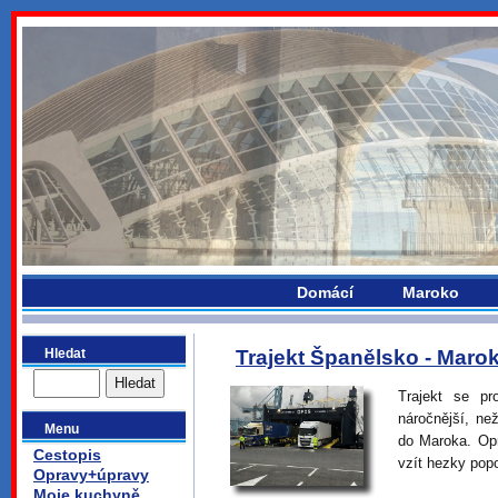
bydlikemevropou.com
Domácí
Maroko
Hledat
Trajekt Španělsko - Maro
Trajekt se pr
náročnější, ne
Menu
do Maroka. Opr
Cestopis
vzít hezky pop
Opravy+úpravy
Moje kuchyně