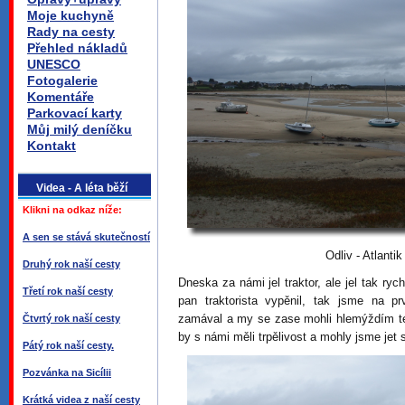
Moje kuchyně
Rady na cesty
Přehled nákladů
UNESCO
Fotogalerie
Komentáře
Parkovací karty
Můj milý deníčku
Kontakt
Videa - A léta běží
Klikni na odkaz níže:
A sen se stává skutečností
Odliv - Atlanti
Druhý rok naší cesty
Dneska za námi jel traktor, ale jel tak ryc
Třetí rok naší cesty
pan traktorista vypěnil, tak jsme na
zamával a my se zase mohli hlemýždím te
Čtvrtý rok naší cesty
by s námi měli trpělivost a mohly jsme jet 
Pátý rok naší cesty.
Pozvánka na Sicílii
Krátká videa z naší cesty