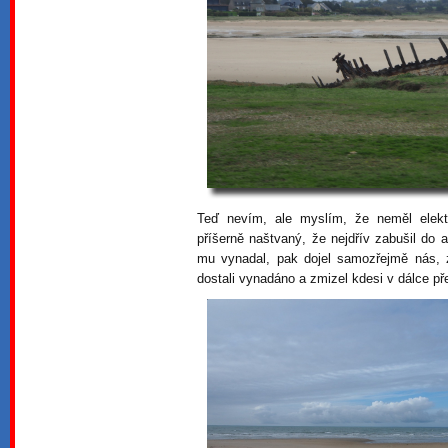
Teď nevím, ale myslím, že neměl elektr
příšerně naštvaný, že nejdřív zabušil do 
mu vynadal, pak dojel samozřejmě nás, z
dostali vynadáno a zmizel kdesi v dálce př