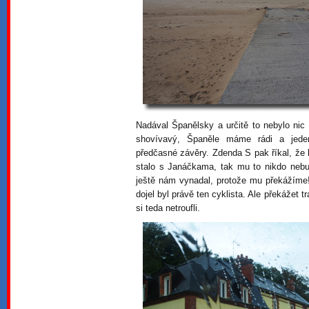
Nadával Španělsky a určitě to nebylo nic
shovívavý, Španěle máme rádi a jede
předčasné závěry. Zdenda S pak říkal, že
stalo s Janáčkama, tak mu to nikdo nebud
ještě nám vynadal, protože mu překážíme
dojel byl právě ten cyklista. Ale překážet 
si teda netroufli.