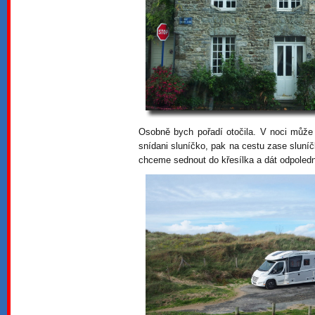
Osobně bych pořadí otočila. V noci může 
snídani sluníčko, pak na cestu zase sluníč
chceme sednout do křesílka a dát odpoledn