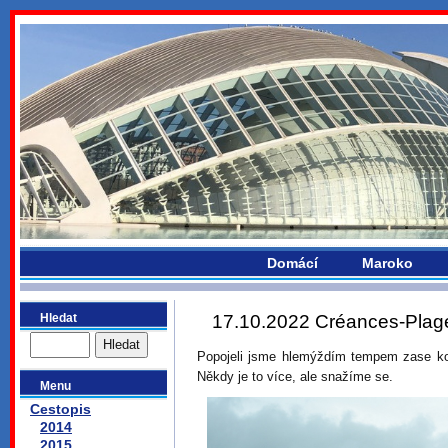
bydlikemevropou.com
Domácí
Maroko
Hledat
17.10.2022 Créances-Plage
Popojeli jsme hlemýždím tempem zase ko
Někdy je to více, ale snažíme se.
Menu
Cestopis
2014
2015