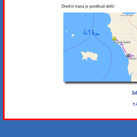
Dnešní trasa je poněkud delší :
Sd
« 