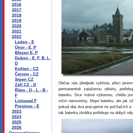
2016
2017
2018
2019
2020
2021
2022
Leden - E
Únor - E, P
Březen E, P
Duben - E, F, B, L,
D
Květen - CZ
Červen - CZ
Srpen CZ
Občas nás předjede cyklista, přeci jen
Září CZ - D
permanentně zataženou oblohu, potřebu
Říjen - D - L - B -
baterku. Sice máme výbornou, chtěla j
F
Listopad F
roční narozeniny, lifepo baterku, ale jak
Prosinec - E
pokud oba dva pracujeme na počítačích a 
2023
tak baterka zkrátka potřebuje na dobytí ně
2024
2025
2026
Opravy+úpravy