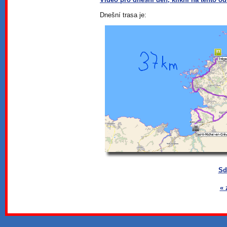
Dnešní trasa je:
Sd
« 