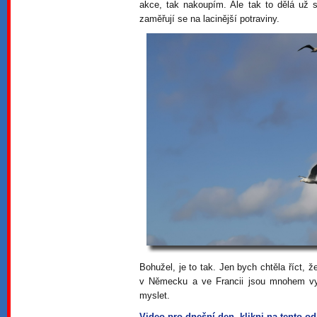
akce, tak nakoupím. Ale tak to dělá už 
zaměřují se na lacinější potraviny.
Bohužel, je to tak. Jen bych chtěla říct, 
v Německu a ve Francii jsou mnohem vyš
myslet.
Video pro dnešní den, klikni na tento o