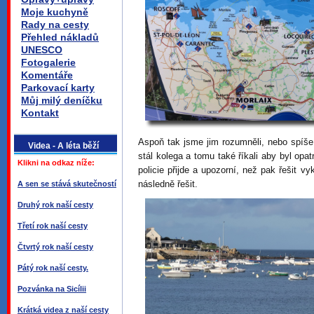
Moje kuchyně
Rady na cesty
Přehled nákladů
UNESCO
Fotogalerie
Komentáře
Parkovací karty
Můj milý deníčku
Kontakt
Aspoň tak jsme jim rozumněli, nebo spíše 
Videa - A léta běží
stál kolega a tomu také říkali aby byl opatr
Klikni na odkaz níže:
policie přijde a upozorní, než pak řešit v
následně řešit.
A sen se stává skutečností
Druhý rok naší cesty
Třetí rok naší cesty
Čtvrtý rok naší cesty
Pátý rok naší cesty.
Pozvánka na Sicílii
Krátká videa z naší cesty