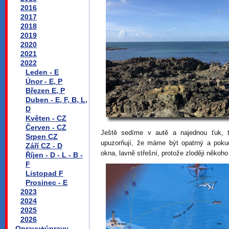
2016
2017
2018
2019
2020
2021
2022
Leden - E
Únor - E, P
Březen E, P
Duben - E, F, B, L,
D
Květen - CZ
Červen - CZ
Ještě sedíme v autě a najednou ťuk, ť
Srpen CZ
upuzorňují, že máme být opatrný a pok
Září CZ - D
okna, lavně střešní, protože zloději někoh
Říjen - D - L - B -
F
Listopad F
Prosinec - E
2023
2024
2025
2026
Opravy+úpravy