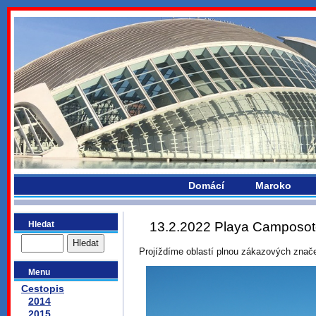
bydlikemevropou.com
Domácí
Maroko
Hledat
13.2.2022 Playa Camposoto
Projíždíme oblastí plnou zákazových znač
Menu
Cestopis
2014
2015