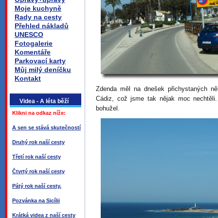
Moje kuchyně
Rady na cesty
Přehled nákladů
UNESCO
Fotogalerie
Komentáře
Parkovací karty
Můj milý deníčku
Kontakt
Zdenda měl na dnešek přichystaných něk
Cádiz, což jsme tak nějak moc nechtěli. 
Videa - A léta běží
bohužel.
Klikni na odkaz níže:
A sen se stává skutečností
Druhý rok naší cesty
Třetí rok naší cesty
Čtvrtý rok naší cesty
Pátý rok naší cesty.
Pozvánka na Sicílii
Krátká videa z naší cesty