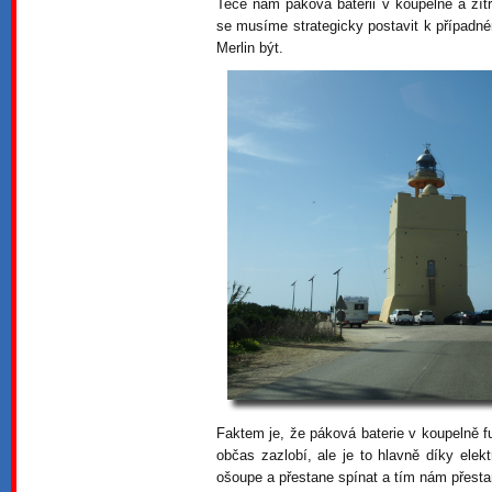
Teče nám páková baterii v koupelně a zítr
se musíme strategicky postavit k případné
Merlin být.
Faktem je, že páková baterie v koupelně f
občas zazlobí, ale je to hlavně díky elekt
ošoupe a přestane spínat a tím nám přesta