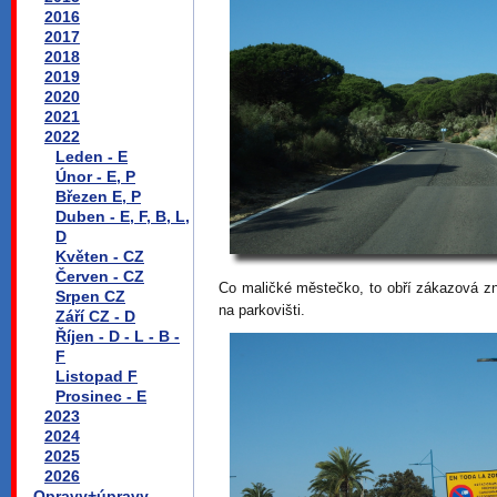
2016
2017
2018
2019
2020
2021
2022
Leden - E
Únor - E, P
Březen E, P
Duben - E, F, B, L,
D
Květen - CZ
Červen - CZ
Co maličké městečko, to obří zákazová zn
Srpen CZ
na parkovišti.
Září CZ - D
Říjen - D - L - B -
F
Listopad F
Prosinec - E
2023
2024
2025
2026
Opravy+úpravy