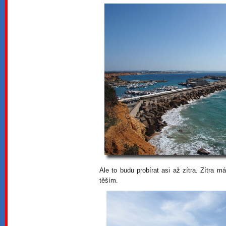
Ale to budu probírat asi až zítra. Zítra 
těším.