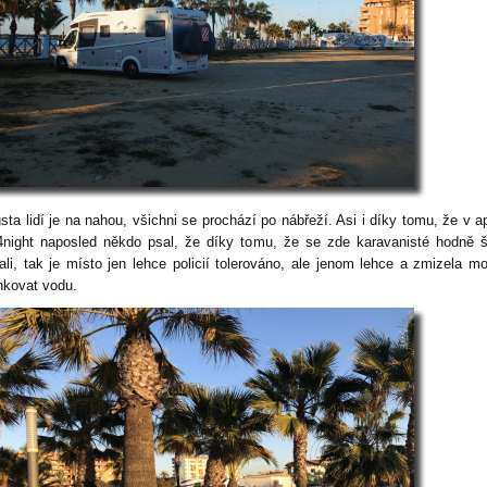
ta lidí je na nahou, všichni se prochází po nábřeží. Asi i díky tomu, že v ap
4night naposled někdo psal, že díky tomu, že se zde karavanisté hodně 
ali, tak je místo jen lehce policií tolerováno, ale jenom lehce a zmizela m
nkovat vodu.