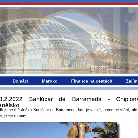
vropou.com
Domácí
Maroko
Finance na cestách
Zajím
8.2.2022 Sanlúcar de Barrameda - Chipion
anělsko
dli jsme městečko Sanlúcar de Barrameda, kde je veliké, ohromné stání, ale
se, jsme tu sami.