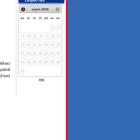
Zaujalo nás
srpen
2026
po
út
st
čt
pá
so
ne
1
2
3
4
5
6
7
8
9
10
11
12
13
14
15
16
17
18
19
20
21
22
23
24
25
26
27
28
29
30
likaci
špatně
31
ožnost
RSS