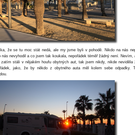
tka, že se tu moc stát nedá, ale my jsme byli v pohodě. Nikdo na nás nep
o nás nevyhodil a co jsem tak koukala, nepořádek téměř žádný není. Nevím, 
 zatím stáli v nějakém houfu obytných aut, tak jsem nikdy, nikde neviděla
řádek, jako, že by někdo z obytného auta měl kolem sebe odpadky. T
dou.