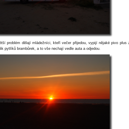
tší problém dělají mládežníci, kteří večer přijedou, vypijí nějaké pivo plus 
lik pytlíků brambůrek, a to vše nechají vedle auta a odjedou.