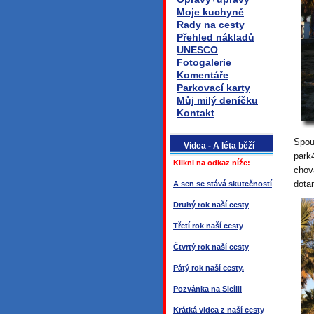
Moje kuchyně
Rady na cesty
Přehled nákladů
UNESCO
Fotogalerie
Komentáře
Parkovací karty
Můj milý deníčku
Kontakt
Spous
Videa - A léta běží
park
Klikni na odkaz níže:
chov
dota
A sen se stává skutečností
Druhý rok naší cesty
Třetí rok naší cesty
Čtvrtý rok naší cesty
Pátý rok naší cesty.
Pozvánka na Sicílii
Krátká videa z naší cesty