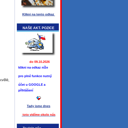
Klikni na tento odkaz
NAŠE AKT. POZICE
do 09.10.2026
klikni na odkaz níže
pro plné funkce
nutný
kvělé,
účet u GOOGLE a
přihlášení
Tady jsme
dnes
toto vidíme okolo ná
s