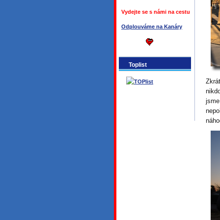
Vydejte se s námi na cestu
Odplouváme na Kanáry
Toplist
Zkrá
nikd
jsme
nepo
náho