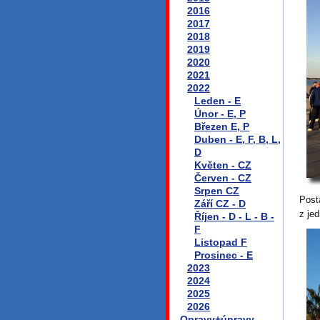
2016
2017
2018
2019
2020
2021
2022
Leden - E
Únor - E, P
Březen E, P
Duben - E, F, B, L,
D
Květen - CZ
Červen - CZ
Srpen CZ
Post
Září CZ - D
z je
Říjen - D - L - B -
F
Listopad F
Prosinec - E
2023
2024
2025
2026
Opravy+úpravy