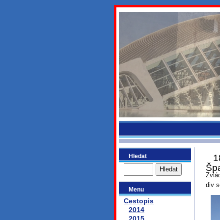
bydlikeme
Hledat
1
Šp
Zvlá
div 
Menu
Cestopis
2014
2015