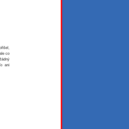
řišel,
ale co
 žádný
o ani