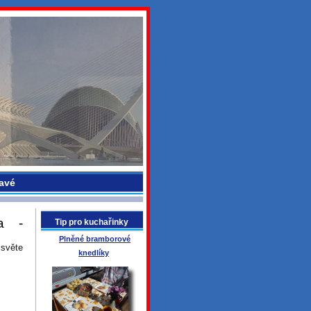
avé
a -
Tip pro kuchařinky
Plněné bramborové
 světe
knedlíky