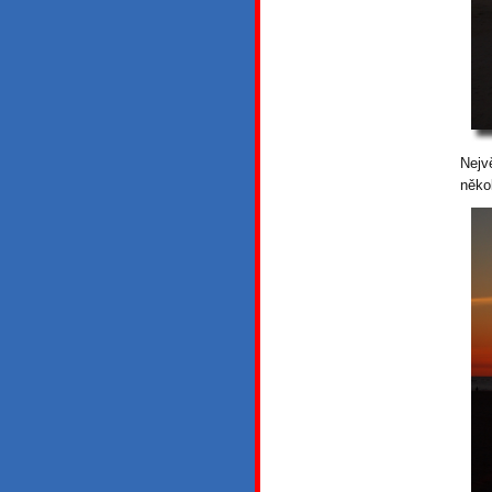
Nejvě
něko