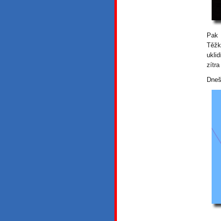
Pak 
Těžk
ukli
zítra
Dneš