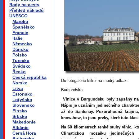
Rady na cesty
Přehled nákladů
UNESCO
Maroko
Španělsko
Francie
Italie
Německo
Dánsko
Polsko
Turecko
Švédsko
Řecko
Česká republika
Do fotogalerie klikni na modrý odkaz:
Norsko
Litva
Burgundsko
Estonsko
Vinice v Burgundsku byly zapsány n
Lotyšsko
Slovensko
Nápis je uznáním jedinečného charakte
Finsko
až do Santenay. Pozoruhodná krajina,
Srbsko
know-how, to jsou prvky, které tuto klasi
Makedonie
Na 60 kilometrech tenké stuhy vinic, kt
Albánie
Černá Hora
Climatickou mozaiku jedinečných
Bulharsko