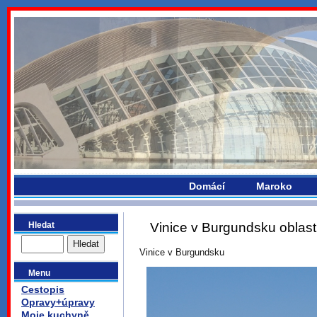
bydlikemevropou.com
Domácí
Maroko
Hledat
Vinice v Burgundsku oblas
Vinice v Burgundsku
Menu
Cestopis
Opravy+úpravy
Moje kuchyně