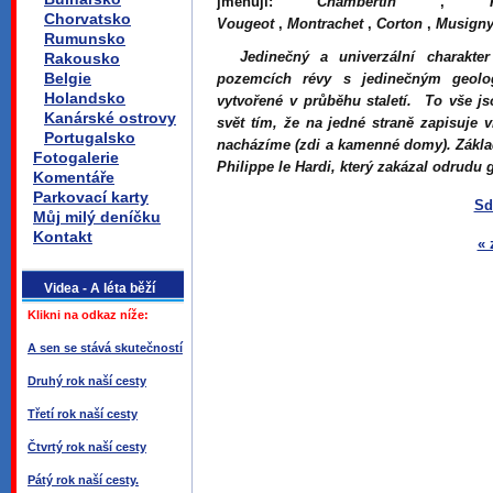
jmenují:
Chambertin
,
Chorvatsko
Vougeot
,
Montrachet
,
Corton
,
Musign
Rumunsko
Jedinečný a univerzální charakter
Rakousko
Belgie
pozemcích révy s jedinečným geolo
Holandsko
vytvořené v průběhu staletí. To vše j
Kanárské ostrovy
svět tím, že na jedné straně zapisuje v
Portugalsko
nacházíme (zdi a kamenné domy). Základy
Fotogalerie
Philippe le Hardi, který zakázal odrudu
Komentáře
Parkovací karty
Sd
Můj milý deníčku
Kontakt
« 
Videa - A léta běží
Klikni na odkaz níže:
A sen se stává skutečností
Druhý rok naší cesty
Třetí rok naší cesty
Čtvrtý rok naší cesty
Pátý rok naší cesty.