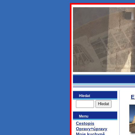
bydlikeme
Hledat
E
Menu
Cestopis
Opravy+úpravy
Moje kuchyně