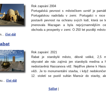
Rok zapsání 2004
Portugalská pevnost s městečkem uvnitř je památ
Portugalskou nadvládu v zemi. Portugalci v roce
postavili pevnost na ochranu svých lodí, která se t
jmenovala Mazagan a byla nejvýznamnějším ce
obchodu a prosperity v zemi. O 250 let později město
n...
číst dál
abat
Rok zapsání: 2021
Rabat je starobylé město, děsně veliké, 2,5 mi
obyvatel ale nás zajímá jen starobylá medína a 
nedostavěná Hassanova věž. Nejdříve jdeme k Has
věži. Je to monumentální stavba, i když nedokonče
12. století se pustil sultán Mansúr do stavby, a
bu...
číst dál
Sdílet
|