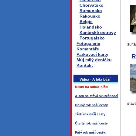
Chorvatsko
Rumunsko
Rakousko
Belgie
Holandsko
Kanárské ostrovy
Portugalsko
Fotogalerie
sultá
Komentáře
Parkovací karty
R
Můj milý deníčku
Kontakt
Videa - A léta běží
Klikni na odkaz níže:
A sen se stává skutečností
stav
Druhý rok naší cesty
Třetí rok naší cesty
Čtvrtý rok naší cesty
Pátý rok naší cesty.