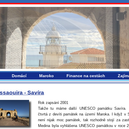
vropou.com
Domácí
Maroko
Finance na cestách
Zajím
ssaouira - Savíra
Rok zapsání 2001
Takže tu máme další UNESCO památku Savíra. 
čtvrtá z devíti památek na území Maroka. I když v 
není nijak moc památek, tak rozhodně stojí za zas
Medina byla vyhlášena UNESCO památkou v roce 2