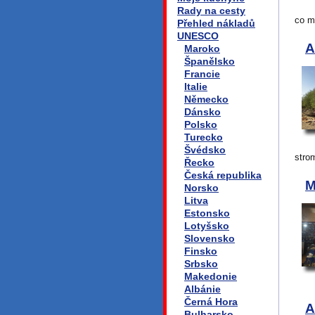
Rady na cesty
co m
Přehled nákladů
UNESCO
A
Maroko
Španělsko
Francie
Italie
Německo
Dánsko
Polsko
Turecko
Švédsko
stro
Řecko
Česká republika
M
Norsko
Litva
Estonsko
Lotyšsko
Slovensko
Finsko
Srbsko
Makedonie
Albánie
Černá Hora
A
Bulharsko