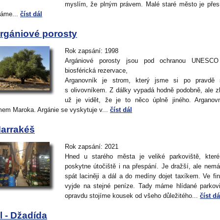
myslím, že plným právem. Malé staré město je přes
áme...
číst dál
rgániové porosty
Rok zapsání: 1998
Argániové porosty jsou pod ochranou UNESCO
biosférická rezervace,
Arganovník je strom, který jsme si po pravdě sp
s olivovníkem. Z dálky vypadá hodně podobně, ale z
už je vidět, že je to něco úplně jiného. Arganov
mem Maroka. Argánie se vyskytuje v...
číst dál
arrakéš
Rok zapsání: 2021
Hned u starého města je veliké parkoviště, kter
poskytne útočiště i na přespání. Je dražší, ale nem
spát laciněji a dál a do medíny dojet taxíkem. Ve fin
vyjde na stejné peníze. Tady máme hlídané parkov
opravdu stojíme kousek od všeho důležitého...
číst dá
l - Džadída