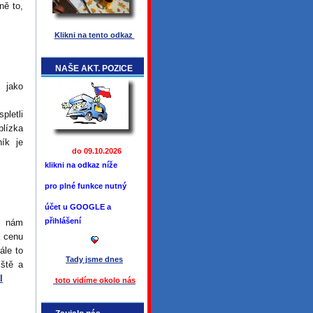
ně to,
Klikni na tento odkaz
NAŠE AKT. POZICE
 jako
letli
blízka
ník je
do 09.10.2026
klikni na odkaz níže
pro plné funkce
nutný
účet u GOOGLE a
přihlášení
é nám
á cenu
ále to
Tady jsme
dnes
iště a
l
toto vidíme okolo ná
s