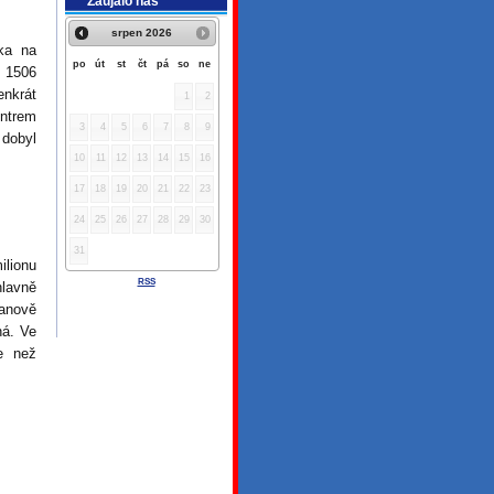
Zaujalo nás
srpen
2026
ka na
po
út
st
čt
pá
so
ne
 1506
enkrát
1
2
ntrem
3
4
5
6
7
8
9
 dobyl
10
11
12
13
14
15
16
17
18
19
20
21
22
23
24
25
26
27
28
29
30
31
lionu
RSS
hlavně
sanově
ná. Ve
le než