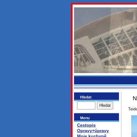
bydlikeme
Hledat
N
Teide
Menu
Cestopis
Opravy+úpravy
Moje kuchyně