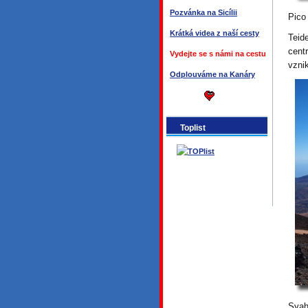
Pozvánka na Sicílii
Pico
Krátká videa z naší cesty
Teid
cent
Vydejte se s námi na cestu
vzni
Odplouváme na Kanáry
Toplist
Svah