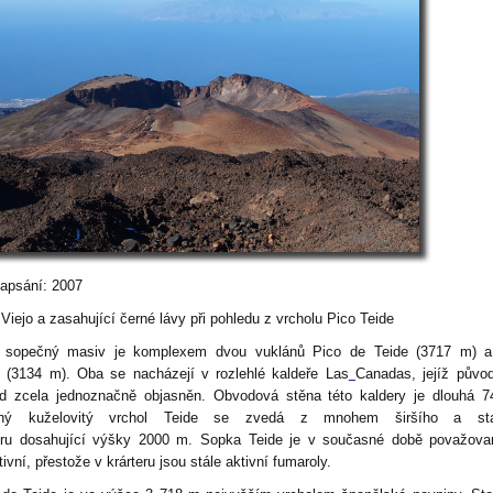
zapsání: 2007
Viejo a zasahující černé lávy při pohledu z vrcholu Pico Teide
 sopečný masiv
je komplexem dvou vuklánů
Pico de Teide (3717 m) a
(3134 m). Oba se nacházejí v rozlehlé kaldeře
Las
Canadas
, jejíž půvo
d zcela jednoznačně objasněn. Obvodová stěna této kaldery je dlouhá 
chý kuželovitý vrchol Teide se zvedá z mnohem širšího a sta
ru
dosahující výšky 2000 m. Sopka
Teide je v současné době považova
ivní, přestože v krárteru
jsou stále aktivní fumaroly
.