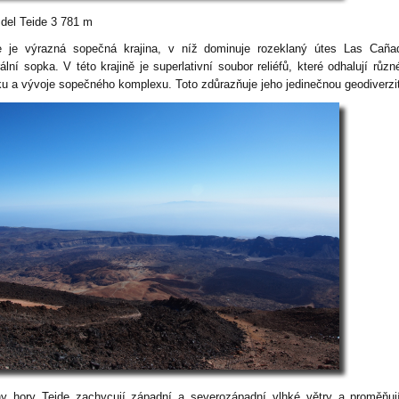
 del Teide
3 781 m
e je výrazná sopečná krajina, v níž dominuje rozeklaný útes Las Caña
rální sopka.
V této krajině je superlativní soubor reliéfů, které odhalují různ
ku a vývoje sopečného komplexu. Toto zdůrazňuje jeho jedinečnou geodiverzi
y hory Teide zachycují západní a severozápadní vlhké větry
a proměňují