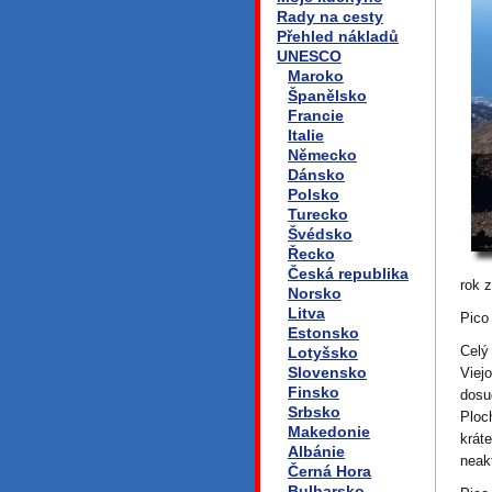
Rady na cesty
Přehled nákladů
UNESCO
Maroko
Španělsko
Francie
Italie
Německo
Dánsko
Polsko
Turecko
Švédsko
Řecko
Česká republika
rok 
Norsko
Litva
Pico 
Estonsko
Celý
Lotyšsko
Slovensko
Viejo
Finsko
dosu
Srbsko
Plo
Makedonie
kráte
Albánie
neakt
Černá Hora
Bulharsko