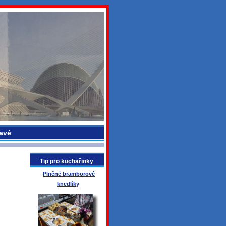
avé
Tip pro kuchařinky
Plněné bramborové
knedlíky