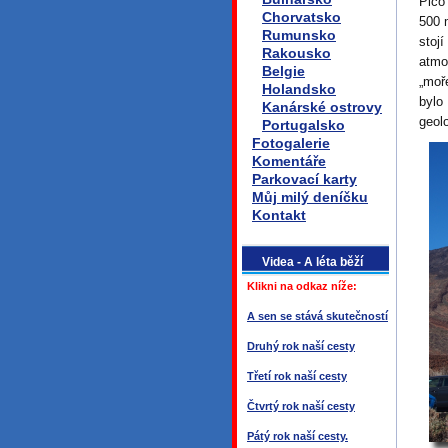
Pico
Chorvatsko
500 
Rumunsko
stoj
Rakousko
atmo
Belgie
„moř
Holandsko
bylo
Kanárské ostrovy
geol
Portugalsko
Fotogalerie
Komentáře
Parkovací karty
Můj milý deníčku
Kontakt
Videa - A léta běží
Klikni na odkaz níže:
A sen se stává skutečností
Druhý rok naší cesty
Třetí rok naší cesty
Čtvrtý rok naší cesty
Pátý rok naší cesty.