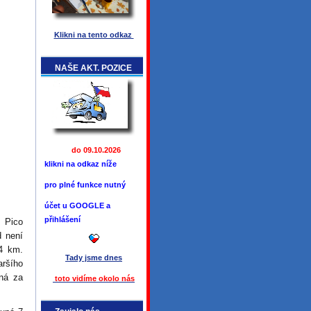
Klikni na tento odkaz
NAŠE AKT. POZICE
do 09.10.2026
klikni na odkaz níže
pro plné funkce
nutný
účet u GOOGLE a
přihlášení
 Pico
d není
74 km.
Tady jsme
dnes
ršího
ná za
toto vidíme okolo ná
s