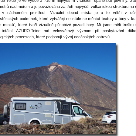
 de Teide je ve výšce 3 718 m nejvyšším vrcholem španělské pevniny.
Sto
metrů nad mořem a je považována za třetí nejvyšší vulkanickou strukturu na 
í v nádherném prostředí.
Vizuální dopad místa je o to větší v důs
sférických podmínek, které vytvářejí neustále se měnící textury a tóny v kra
e mraků“, které tvoří vizuálně působivé pozadí hory. Mi jsme měli trošku
 totální AZURO.
Teide má celosvětový význam při poskytování důk
ogických procesech, které podporují vývoj oceánských ostrovů.