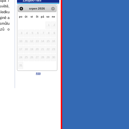
Zaujalo nás
upá 7
světě,
srpen
2026
ledku
po
út
st
čt
pá
so
ne
jině a
 smůlu
1
2
azů o
3
4
5
6
7
8
9
10
11
12
13
14
15
16
17
18
19
20
21
22
23
24
25
26
27
28
29
30
31
RSS