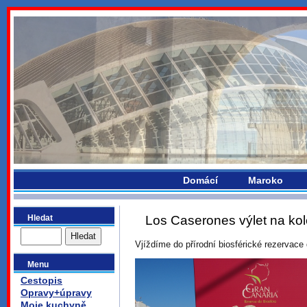
bydlikemevropou.com
Domácí
Maroko
Hledat
Los Caserones výlet na ko
Vjíždíme do přírodní biosférické rezerv
Menu
Cestopis
Opravy+úpravy
Moje kuchyně