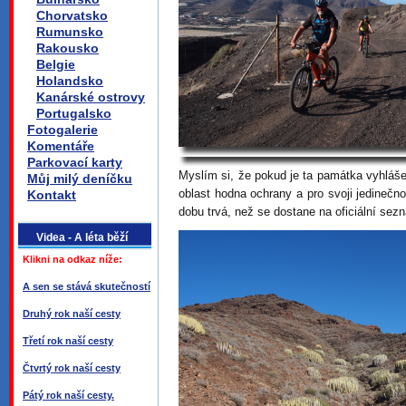
Chorvatsko
Rumunsko
Rakousko
Belgie
Holandsko
Kanárské ostrovy
Portugalsko
Fotogalerie
Komentáře
Parkovací karty
Myslím si, že pokud je ta památka vyhláše
Můj milý deníčku
oblast hodna ochrany a pro svoji jedinečno
Kontakt
dobu trvá, než se dostane na oficiální sez
Videa - A léta běží
Klikni na odkaz níže:
A sen se stává skutečností
Druhý rok naší cesty
Třetí rok naší cesty
Čtvrtý rok naší cesty
Pátý rok naší cesty.