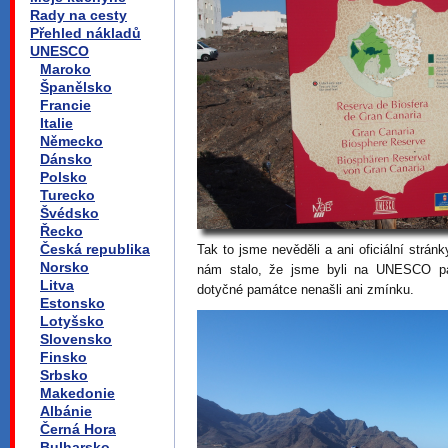
Rady na cesty
Přehled nákladů
UNESCO
Maroko
Španělsko
Francie
Italie
Německo
Dánsko
Polsko
Turecko
Švédsko
Řecko
Česká republika
Tak to jsme nevěděli a ani oficiální strán
Norsko
nám stalo, že jsme byli na UNESCO pa
Litva
dotyčné památce nenašli ani zmínku.
Estonsko
Lotyšsko
Slovensko
Finsko
Srbsko
Makedonie
Albánie
Černá Hora
Bulharsko