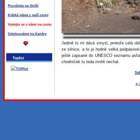
Pozvánka na Sicílii
Krátká videa z naší cesty
Vydejte se s námi na cestu
Odplouváme na Kanáry
Jedině to mi dává smysl, protože celá obl
ze silnice, a to je hodně velká podpásovk
ještě zapsané do UNESCO seznamu asfalt
Toplist
chodníček tu teda mohli nechat.
Sd
« 