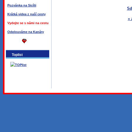
Pozvánka na Sicílii
Sd
Krátká videa z naší cesty
« 
Vydejte se s námi na cestu
Odplouváme na Kanáry
Toplist