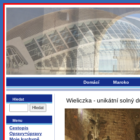
bydlikemevropou.com
Domácí
Maroko
Hledat
Wieliczka - unikátní solný d
Menu
Cestopis
Opravy+úpravy
Moje kuchyně