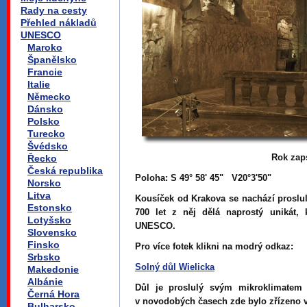
Rady na cesty
Přehled nákladů
UNESCO
Maroko
Španělsko
Francie
Italie
Německo
Dánsko
Polsko
Turecko
Švédsko
Rok zap
Řecko
Česká republika
Poloha: S 49° 58' 45" V20°3'50"
Norsko
Litva
Kousíček od Krakova se nachází proslul
Estonsko
700 let z něj dělá naprostý unikát,
Lotyšsko
UNESCO.
Slovensko
Finsko
Pro více fotek klikni na modrý odkaz:
Srbsko
Solný důl Wielicka
Makedonie
Albánie
Důl je proslulý svým mikroklimatem 
Černá Hora
v novodobých časech zde bylo zřízeno
Bulharsko