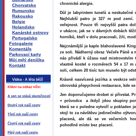
chronické alergie.
Chorvatsko
Rumunsko
Důl je labyrintem tunelů a neskutečné d
Rakousko
Nejhlubší patro je 327 m pod zemí. 
Belgie
veřejnost. Pouze tři nejvyšší patra 
Holandsko
v ukázce, jak se v dávných dobách těži
Kanárské ostrovy
horníků, kteří v dolu pracovali, žili, mod
Portugalsko
Fotogalerie
Nejznámější je kaple blahoslavené King
Komentáře
ze soli. Nádherný obraz Večeře Páně a
Parkovací karty
nás přivádí k úžasu nad mistrovstvím
Můj milý deníčku
vlastně kostel o rozměrech 54 x 17 m 
Kontakt
soli, celkem 20 tisíc tun muselo být od
Krásně nasvícená jezírka a veskrze vel
Videa - A léta běží
obrovská přepychová restaurace, kde se 
Klikni na odkaz níže:
Jen doporučujeme drobet si přivstat. P
A sen se stává skutečností
+ průvodce a ikdyž jdou skupiny pom
Druhý rok naší cesty
která se v poledne vytvoří u pokladen j
stojí to za návštěvu jedinečného výtvor
Třetí rok naší cesty
placená, ale dá se ve večerních hod
Čtvrtý rok naší cesty
pohodlné místo bez placení.
Pátý rok naší cesty.