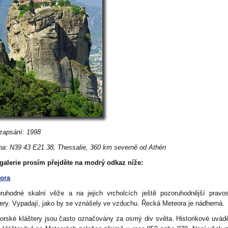
zapsání: 1998
ha: N39 43 E21 38, Thessalie, 360 km severně od Athén
galerie prosím přejděte na modrý odkaz níže:
ora
ruhodné skalní věže a na jejich vrcholcích ještě pozoruhodnější pravo
tery. Vypadají, jako by se vznášely ve vzduchu. Řecká Meteora je nádherná.
orské kláštery jsou často označovány za osmý div světa. Historikové uvádě