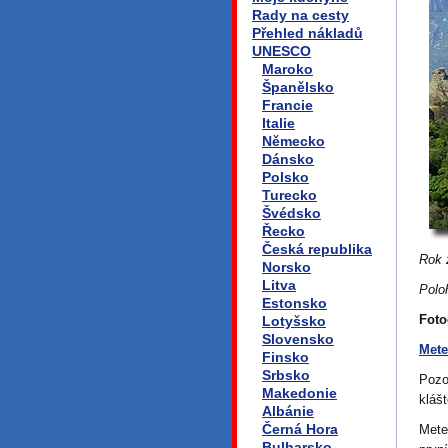
Rady na cesty
Přehled nákladů
UNESCO
Maroko
Španělsko
Francie
Italie
Německo
Dánsko
Polsko
Turecko
Švédsko
Řecko
Česká republika
Rok 
Norsko
Litva
Polo
Estonsko
Foto
Lotyšsko
Slovensko
Mete
Finsko
Srbsko
Pozo
Makedonie
kláš
Albánie
Černá Hora
Mete
Bulharsko