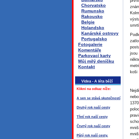
prvn
Chorvatsko
znám
Rumunsko
Kolm
Rakousko
výst
Belgie
smrtí
Holandsko
Kanárské ostrovy
Podl
Portugalsko
zatl
Fotogalerie
post
Komentáře
jsou
Parkovací karty
někt
Můj milý deníčku
metr
Kontakt
koši 
Videa - A léta běží
Klikni na odkaz níže:
Nejd
nebo
A sen se stává skutečností
1370
Druhý rok naší cesty
polo
prav
Třetí rok naší cesty
scho
Čtvrtý rok naší cesty
mniš
mniš
Pátý rok naší cesty.