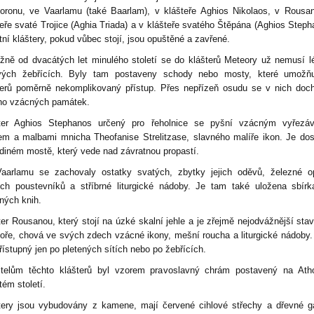
oronu, ve Vaarlamu (také Baarlam), v klášteře Aghios Nikolaos, v Rousa
teře svaté Trojice (Aghia Triada) a v klášteře svatého Štěpána (Aghios Steph
tní kláštery, pokud vůbec stojí, jsou opuštěné a zavřené.
ližně od dvacátých let minulého století se do klášterů Meteory už nemusí l
vých žebřících. Byly tam postaveny schody nebo mosty, které umožňu
terů poměrně nekomplikovaný přístup. Přes nepřízeň osudu se v nich doc
o vzácných památek.
ter Aghios Stephanos určený pro řeholnice se pyšní vzácným vyřezá
řem a malbami mnicha Theofanise Strelitzase, slavného malíře ikon. Je do
ediném mostě, který vede nad závratnou propastí.
aarlamu se zachovaly ostatky svatých, zbytky jejich oděvů, železné o
ích poustevníků a stříbrné liturgické nádoby. Je tam také uložena sbír
ných knih.
ter Rousanou, který stojí na úzké skalní jehle a je zřejmě nejodvážnější sta
oře, chová ve svých zdech vzácné ikony, mešní roucha a liturgické nádoby.
řístupný jen po pletených sítích nebo po žebřících.
itelům těchto klášterů byl vzorem pravoslavný chrám postavený na Ath
tém století.
tery jsou vybudovány z kamene, mají červené cihlové střechy a dřevné ga