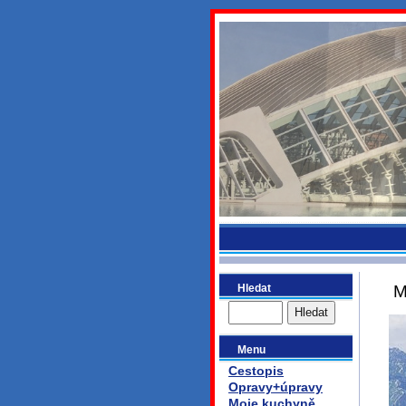
bydlikeme
Hledat
M
Menu
Cestopis
Opravy+úpravy
Moje kuchyně