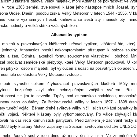
kajícímu klášteru daroval velký majetek, mohl Athanasios pokračovat ve výs
 v roce 1383 zemřel, zveleboval klášter jeho nástupce mnich Joasaf, sy
ona Uroše. Dnešní podobu získal Velký Meteoron v letech 1544 - 1555. V kl
nes kromě významných fresek knihovna se šesti sty manuskripty mimo
orické hodnoty a velká sbírka vzácných ikon.
Athanasiův typikon
t mnichů v pravoslavných klášterech určoval typikon, klášterní řád, který
 jednotný. Athanasios proslul nekompromisním přístupem k otázce souk
tku a žen. Odmítal jakoukoli formu soukromého vlastnictví i obchod. M
zal prodávat zemědělské přebytky, které Velký Meteoron produkoval. U ko
ven jakýkoli osobní majetek, byl vyloučen z účasti na posvátných obřadech.
 nesměla do kláštera Velký Meteoron vstoupit.
teoře vyrostlo celkem čtyřiadvacet pravoslavných klášterů. Měly mn
kytnout bezpečný azyl před nebezpečným vnějším světem. Přes j
ístupnost se jim to nevedlo. Trpěly pod osmanskou nadvládou, mnohokrá
upeny nebo opuštěny. Za řecko-turecké války v letech 1897 - 1898 dran
ery turečtí vojáci. Během druhé světové války ničili jejich unikátní památky ita
čtí vojáci. Některé kláštery byly vybombardovány. Po válce zbývající kl
ovali na čas řečtí komunističtí partyzáni. Před zánikem je zachránil řecký s
 1988 byly kláštery Meteor zapsány na Seznam světového dědictví UNESCO
i nebo řádové sestry jsou dnes už jen v šesti z nich. Ve zmíněném V