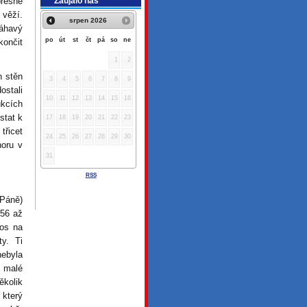
Zaujalo nás
přesně
 věží.
srpen
2026
áhavý
po
út
st
čt
pá
so
ne
končit
1
2
n stěn
3
4
5
6
7
8
9
ostali
10
11
12
13
14
15
16
ukcích
stat k
17
18
19
20
21
22
23
třicet
24
25
26
27
28
29
30
oru v
31
RSS
 Páně)
356 až
hos na
ty. Ti
nebyla
l malé
ěkolik
který