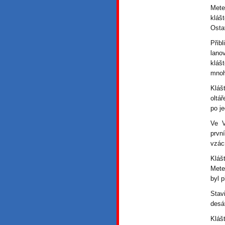
Mete
kláš
Osta
Přib
lano
kláš
mnoh
Kláš
oltá
po j
Ve V
prvn
vzác
Kláš
Mete
byl p
Stav
desá
Kláš