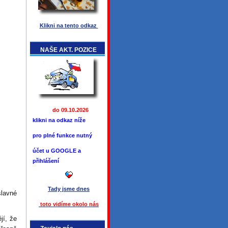
Klikni na tento odkaz
NAŠE AKT. POZICE
do 09.10.2026
klikni na odkaz níže
pro plné funkce
nutný
účet u GOOGLE a
přihlášení
Tady jsme
dnes
slavné
toto vidíme okolo ná
s
jí, že