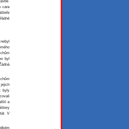
tavbě.
n cara
ášteře
řádné
 nebyl
romého
nichům
ho byl
 Žádná
ichům
ejich
t byly
covali
lští a
áštery
tát. V
.
elkém