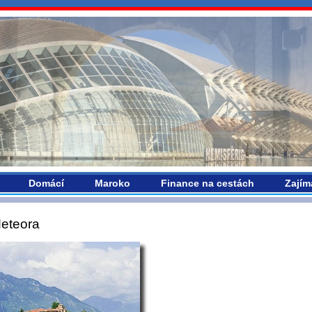
vropou.com
Domácí
Maroko
Finance na cestách
Zajím
eteora