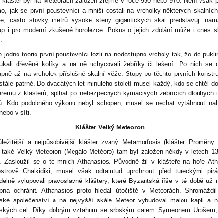
í klášter byl na Meteorách založen zřejmě v roce 950 nebo 970. Není však 
o, jak se první poustevníci a mniši dostali na vrcholky některých skalních
é, často stovky metrů vysoké stěny gigantických skal představují nam
up i pro moderní zkušené horolezce. Pokus o jejich zdolání může i dnes s
.
e jedné teorie první poustevníci lezli na nedostupné vrcholy tak, že do pukli
oukali dřevěné kolíky a na ně uchycovali žebříky či lešení. Po nich se d
upně až na vrcholek příslušné skalní věže. Stopy po těchto prvních konstr
 stále patrné. Do dvacátých let minulého století musel každý, kdo se chtěl do
erému z klášterů, šplhat po nebezpečných kymácivých žebřících dlouhých i 
ů. Kdo podobného výkonu nebyl schopen, musel se nechat vytáhnout nah
nebo v síti.
Klášter Velký Meteoron
ůležitější a nejpůsobivější klášter zvaný Metamorfosis (klášter Proměny
 také Velký Meteoron (Megálo Metéoro) tam byl založen někdy v letech 1
. Zasloužil se o to mnich Athanasios. Původně žil v klášteře na hoře At
ostrově Chalkidiki, musel však odtamtud uprchnout před tureckými pirá
idelně vylupovali pravoslavné kláštery, které Byzantská říše v té době už 
pna ochránit. Athanasios proto hledal útočiště v Meteorách. Shromáždi
ské společenství a na nejvyšší skále Meteor vybudoval malou kapli a n
ských cel. Díky dobrým vztahům se srbským carem Symeonem Urošem, 