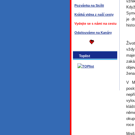
vzni
Pozvánka na Sicílii
Když
Syme
Krátká videa z naší cesty
je d
Vydejte se s námi na cestu
hist
Odplouváme na Kanáry
Živo
vždy
maje
Toplist
zaká
obje
žena
V Me
pos
nepř
vylo
klášt
něme
okup
roce
Mniš