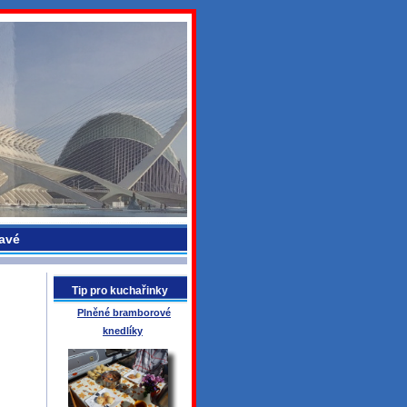
avé
Tip pro kuchařinky
Plněné bramborové
knedlíky