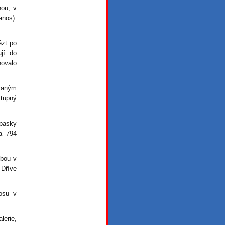
nou, v
anos).
ézt po
jí do
hovalo
vaným
stupný
pasky
ka 794
vbou v
 Dříve
osu v
lerie,