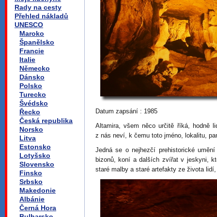
Rady na cesty
Přehled nákladů
UNESCO
Maroko
Španělsko
Francie
Italie
Německo
Dánsko
Polsko
Turecko
Švédsko
Datum zapsání : 1985
Řecko
Česká republika
Altamira, všem něco určitě říká, hodně l
Norsko
z nás neví, k čemu toto jméno, lokalitu, pa
Litva
Estonsko
Jedná se o nejhezčí prehistorické uměn
Lotyšsko
bizonů, koní a dalších zvířat v jeskyni, kt
Slovensko
staré malby a staré artefakty ze života lidí, k
Finsko
Srbsko
Makedonie
Albánie
Černá Hora
Bulharsko