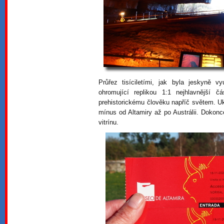
Průřez tisíciletími, jak byla jeskyně 
ohromující replikou 1:1 nejhlavnější 
prehistorickému člověku napříč světem. U
mínus od Altamiry až po Austrálii. Dokon
vitrínu.