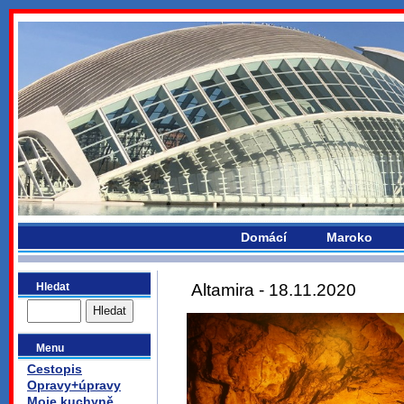
bydlikemevropou.com
Domácí
Maroko
Hledat
Altamira - 18.11.2020
Menu
Cestopis
Opravy+úpravy
Moje kuchyně