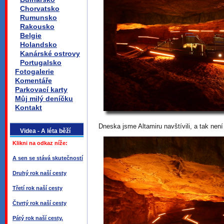
Chorvatsko
Rumunsko
Rakousko
Belgie
Holandsko
Kanárské ostrovy
Portugalsko
Fotogalerie
Komentáře
Parkovací karty
Můj milý deníčku
Kontakt
Dneska jsme Altamiru navštívili, a tak není 
Videa - A léta běží
Klikni na odkaz níže:
A sen se stává skutečností
Druhý rok naší cesty
Třetí rok naší cesty
Čtvrtý rok naší cesty
Pátý rok naší cesty.