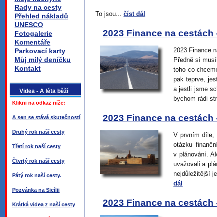
Rady na cesty
To jsou...
číst dál
Přehled nákladů
UNESCO
2023 Finance na cestách -
Fotogalerie
Komentáře
2023 Finance na
Parkovací karty
Můj milý deníčku
Předně si musím
Kontakt
toho co chceme
pak teprve, je
a jestli jsme s
Videa - A léta běží
bychom rádi strá
Klikni na odkaz níže:
2023 Finance na cestách -
A sen se stává skutečností
Druhý rok naší cesty
V prvním díle,
otázku finančn
Třetí rok naší cesty
v plánování. Al
Čtvrtý rok naší cesty
uvažovali a plá
nejdůležitější 
Pátý rok naší cesty.
dál
Pozvánka na Sicílii
2023 Finance na cestách - 
Krátká videa z naší cesty