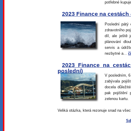
potřebné kupuj
2023 Finance na cestách -
Poslední pátý 
zdravotního poj
díl, ale ještě
plánování dlo
servis a údrž
nezbytné a...
č
2023 Finance na cestác
poslední)
V posledním, 6
zabývala pojiš
docela důležit
pak pojištění
zelenou kartu.
Veliká otázka, která rezonuje snad na všec
Sd