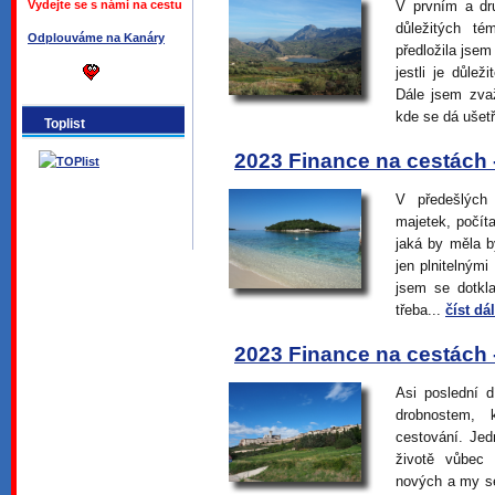
Vydejte se s námi na cestu
V prvním a dr
důležitých té
Odplouváme na Kanáry
předložila jse
jestli je důle
Dále jsem zvaž
kde se dá ušetř
Toplist
2023 Finance na cestách - 
V předešlých 
majetek, počít
jaká by měla bý
jen plnitelným
jsem se dotkla
třeba...
číst dál
2023 Finance na cestách -
Asi poslední 
drobnostem, 
cestování. Jed
životě vůbec
nových a my s