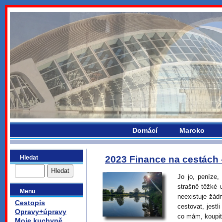
bydlikemevropou.com
Domácí
Maroko
Hledat
2023 Finance na cestách 
Jo jo, peníze,
strašně těžké 
Menu
neexistuje žád
Cestopis
cestovat, jestl
Opravy+úpravy
co mám, koupit 
Moje kuchyně