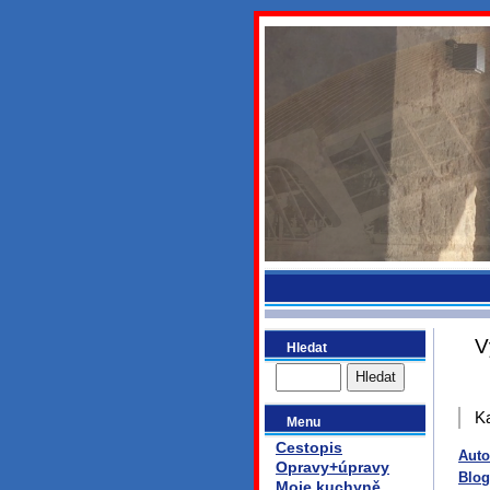
bydlikeme
V
Hledat
Ka
Menu
Cestopis
Auto
Opravy+úpravy
Blog
Moje kuchyně