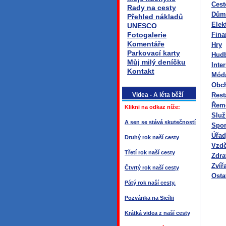
Cest
Rady na cesty
Dům,
Přehled nákladů
Elek
UNESCO
Fotogalerie
Fina
Komentáře
Hry
Parkovací karty
Hudb
Můj milý deníčku
Inte
Kontakt
Móda
Obch
Videa - A léta běží
Rest
Řem
Klikni na odkaz níže:
Služ
A sen se stává skutečností
Spor
Úřad
Druhý rok naší cesty
Vzdě
Třetí rok naší cesty
Zdra
Zvíř
Čtvrtý rok naší cesty
Osta
Pátý rok naší cesty.
Pozvánka na Sicílii
Krátká videa z naší cesty