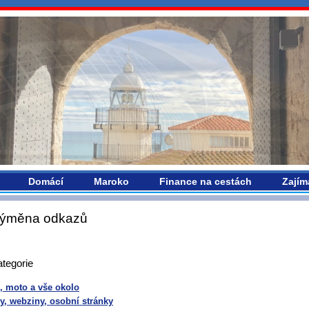
vropou.com
Domácí
Maroko
Finance na cestách
Zajím
ýměna odkazů
tegorie
, moto a vše okolo
y, webziny, osobní stránky