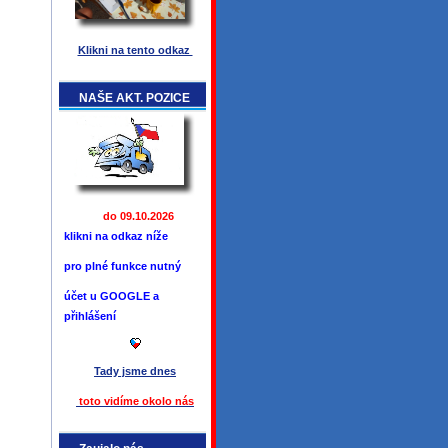
Klikni na tento odkaz
NAŠE AKT. POZICE
do 09.10.2026
klikni na odkaz níže
pro plné funkce
nutný
účet u GOOGLE a
přihlášení
Tady jsme
dnes
toto vidíme okolo ná
s