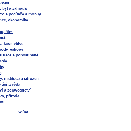
ovaní
 byt a zahrada
tro a počítače a mobily
nce, ekonomika
a, film
rnet
, kosmetika
ody, eshopy
aurace a pohostinství
esla
by
t
y, instituce a sdružení
lání a věda
ví a zdravotnictví
ata, příroda
tní
Sdílet
|